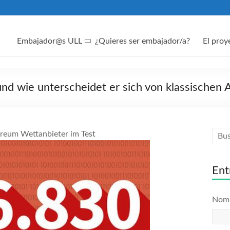
Embajador@s ULL
¿Quieres ser embajador/a?
El proy
d wie unterscheidet er sich von klassischen 
reum Wettanbieter im Test
Ent
Nomb