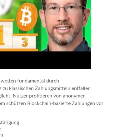
ortwetten fundamental durch
z zu klassischen Zahlungsmitteln entfallen
icht. Nutzer profitieren von anonymen
em schützen Blockchain-basierte Zahlungen vor
stätigung
g
en