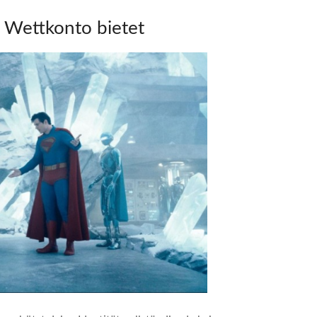
 Wettkonto bietet