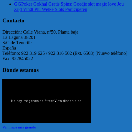
GGPoker Gokhal Gratis Spins: Goedje slot magic love Jou
Zijd Vindt Plu Welke Slots Participeren
Contacto
Dirección: Calle Viana, nº50, Planta baja
La Laguna 38201
S/C de Tenerife
España
Teléfono: 922 319 625 / 922 316 502 (Ext. 6503) [Nuevo teléfono]
Fax: 922845022
Dónde estamos
Ver mapa más grande