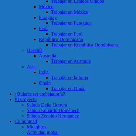
Trabajar en Estados Unidos
México
Trabajar en México
Paraguay
Trabajar en Paraguay
Perú
Trabajar en Perú
República Dominicana
Trabajar en República Dominicana
Oceanía
Australia
Trabajar en Australia
Asia
India
Trabajar en la India
Omán
Trabajar en Omán
¿Quieres ser embajador/a?
El proyecto
Saluda Delia Herrera
Saluda Eduardo Doménech
Saluda Zenaido Hernández
Comunidad
Miembros
Actividad global