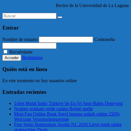
Rector de la Universidad de La Laguna
Entrar
Nombre de usuario
Contraseña
Recuérdame
Registrarse
Quién está en línea
En este momento no hay usuarios online
Entradas recientes
1xbet Mobil İndir: Türkiye’de En İyi Spor Bahis Deneyimi
Noppes gokkast verde casino België spelle
Most Fun Online Bank Speel banana splash online 250%
Welcome Verzekeringspremie
Free Spins Buitenshuis Stortin NL 2026 Lieve tomb raider
slotmachine Deals