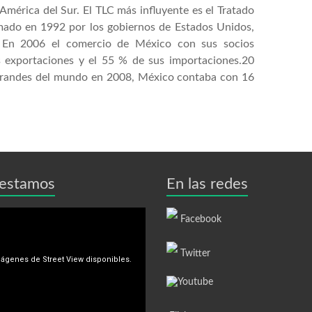
a América del Sur. El TLC más influyente es el Tratado
mado en 1992 por los gobiernos de Estados Unidos,
 En 2006 el comercio de México con sus socios
 exportaciones y el 55 % de sus importaciones.20
 grandes del mundo en 2008, México contaba con 16
estamos
En las redes
Facebook
Twitter
Youtube