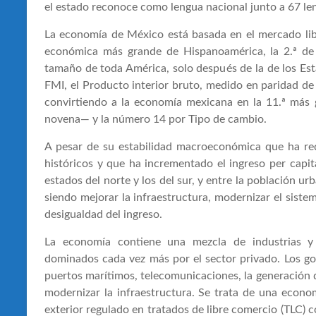
el estado reconoce como lengua nacional junto a 67 len
La economía de México está basada en el mercado libr
económica más grande de Hispanoamérica, la 2.ª de
tamaño de toda América, solo después de la de los Est
FMI, el Producto interior bruto, medido en paridad de 
convirtiendo a la economía mexicana en la 11.ª más
novena— y la número 14 por Tipo de cambio.
A pesar de su estabilidad macroeconómica que ha redu
históricos y que ha incrementado el ingreso per capit
estados del norte y los del sur, y entre la población u
siendo mejorar la infraestructura, modernizar el sistem
desigualdad del ingreso.
La economía contiene una mezcla de industrias y
dominados cada vez más por el sector privado. Los g
puertos marítimos, telecomunicaciones, la generación de
modernizar la infraestructura. Se trata de una econo
exterior regulado en tratados de libre comercio (TLC) 