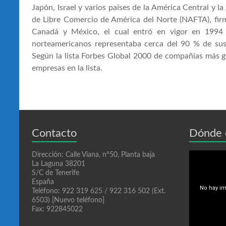
Japón, Israel y varios países de la América Central y l
de Libre Comercio de América del Norte (NAFTA), fir
Canadá y México, el cual entró en vigor en 1994
norteamericanos representaba cerca del 90 % de sus
Según la lista Forbes Global 2000 de compañías más
empresas en la lista.
Contacto
Dónde 
Dirección: Calle Viana, nº50, Planta baja
La Laguna 38201
S/C de Tenerife
España
Teléfono: 922 319 625 / 922 316 502 (Ext.
6503) [Nuevo teléfono]
Fax: 922845022