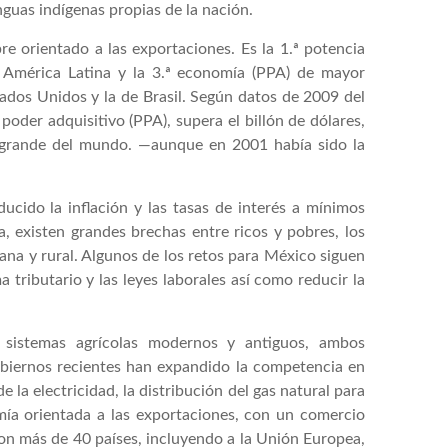
guas indígenas propias de la nación.
e orientado a las exportaciones. Es la 1.ª potencia
 América Latina y la 3.ª economía (PPA) de mayor
ados Unidos y la de Brasil. Según datos de 2009 del
poder adquisitivo (PPA), supera el billón de dólares,
 grande del mundo. —aunque en 2001 había sido la
cido la inflación y las tasas de interés a mínimos
a, existen grandes brechas entre ricos y pobres, los
rbana y rural. Algunos de los retos para México siguen
a tributario y las leyes laborales así como reducir la
 sistemas agrícolas modernos y antiguos, ambos
obiernos recientes han expandido la competencia en
 la electricidad, la distribución del gas natural para
mía orientada a las exportaciones, con un comercio
con más de 40 países, incluyendo a la Unión Europea,