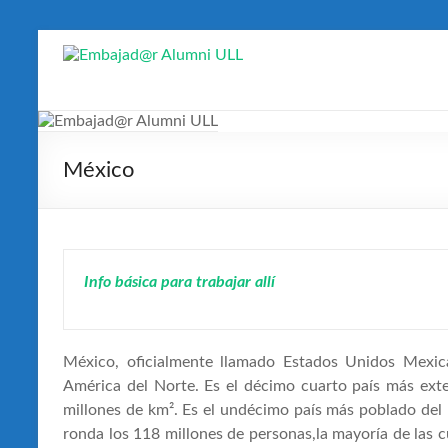
Saltar
al
Embajad@r
contenido
Alumni
ULL
México
Espacio
de
encuentro
Info básica para trabajar allí
México, oficialmente llamado Estados Unidos Mexica
América del Norte. Es el décimo cuarto país más ext
millones de km². Es el undécimo país más poblado de
ronda los 118 millones de personas,la mayoría de las 