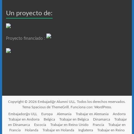
Un proyecto de:
Proyecto financiado :
Copyright © 2026
Embajad@r Alumni ULL
. Todos los derechos reservados.
Tema
Spacious
de ThemeGrill. Funciona con:
WordPress
.
Embajador@s ULL
Europa
Alemania
Trabajar en Alemania
Andorra
Trabajar en Andorra
Belgica
Trabajar en Belgica
Dinamarca
Trabajar
en Dinamarca
Escocia
Trabajar en Reino Unido
Francia
Trabajar en
Francia
Holanda
Trabajar en Holanda
Inglaterra
Trabajar en Reino