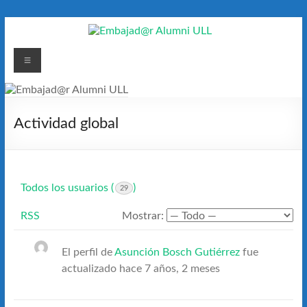
Saltar
al
contenido
Embajad@r
Menú
Alumni
ULL
Actividad global
Espacio
de
encuentro
Todos los usuarios (
)
29
RSS
Mostrar:
El perfil de
Asunción Bosch Gutiérrez
fue
actualizado
hace 7 años, 2 meses