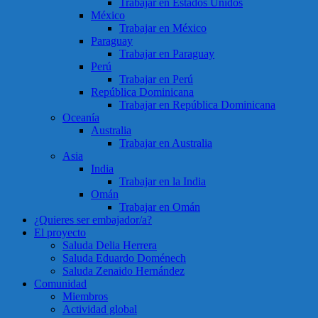
Trabajar en Estados Unidos
México
Trabajar en México
Paraguay
Trabajar en Paraguay
Perú
Trabajar en Perú
República Dominicana
Trabajar en República Dominicana
Oceanía
Australia
Trabajar en Australia
Asia
India
Trabajar en la India
Omán
Trabajar en Omán
¿Quieres ser embajador/a?
El proyecto
Saluda Delia Herrera
Saluda Eduardo Doménech
Saluda Zenaido Hernández
Comunidad
Miembros
Actividad global