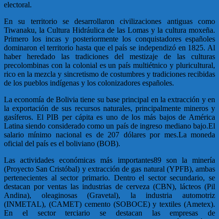
electoral.
En su territorio se desarrollaron civilizaciones antiguas como
Tiwanaku, la Cultura Hidráulica de las Lomas y la cultura moxeña.
Primero los incas y posteriormente los conquistadores españoles
dominaron el territorio hasta que el país se independizó en 1825. Al
haber heredado las tradiciones del mestizaje de las culturas
precolombinas con la colonial es un país multiétnico y pluricultural,
rico en la mezcla y sincretismo de costumbres y tradiciones recibidas
de los pueblos indígenas y los colonizadores españoles.
La economía de Bolivia tiene su base principal en la extracción y en
la exportación de sus recursos naturales, principalmente mineros y
gasíferos. El PIB per cápita es uno de los más bajos de América
Latina siendo considerado como un país de ingreso mediano bajo.El
salario mínimo nacional es de 207 dólares por mes.La moneda
oficial del país es el boliviano (BOB).
Las actividades económicas más importantes89 son la minería
(Proyecto San Cristóbal) y extracción de gas natural (YPFB), ambas
pertenecientes al sector primario. Dentro el sector secundario, se
destacan por ventas las industrias de cerveza (CBN), lácteos (Pil
Andina), oleaginosas (Gravetal), la industria automotriz
(INMETAL), (CAMET) cemento (SOBOCE) y textiles (Ametex).
En el sector terciario se destacan las empresas de