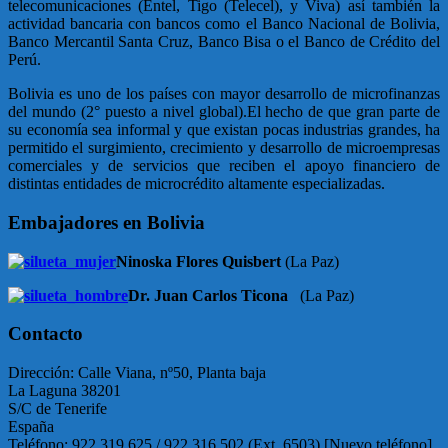
telecomunicaciones (Entel, Tigo (Telecel), y Viva) así también la
actividad bancaria con bancos como el Banco Nacional de Bolivia,
Banco Mercantil Santa Cruz, Banco Bisa o el Banco de Crédito del
Perú.
Bolivia es uno de los países con mayor desarrollo de microfinanzas
del mundo (2° puesto a nivel global).El hecho de que gran parte de
su economía sea informal y que existan pocas industrias grandes, ha
permitido el surgimiento, crecimiento y desarrollo de microempresas
comerciales y de servicios que reciben el apoyo financiero de
distintas entidades de microcrédito altamente especializadas.
Embajadores en Bolivia
Ninoska Flores Quisbert
(La Paz)
Dr. Juan Carlos Ticona
(La Paz)
Contacto
Dirección: Calle Viana, nº50, Planta baja
La Laguna 38201
S/C de Tenerife
España
Teléfono: 922 319 625 / 922 316 502 (Ext. 6503) [Nuevo teléfono]