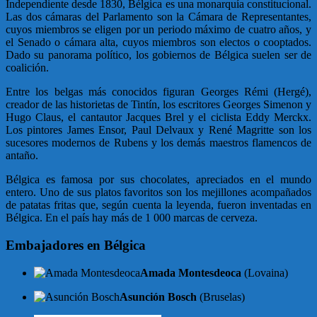
Independiente desde 1830, Bélgica es una monarquía constitucional.
Las dos cámaras del Parlamento son la Cámara de Representantes,
cuyos miembros se eligen por un periodo máximo de cuatro años, y
el Senado o cámara alta, cuyos miembros son electos o cooptados.
Dado su panorama político, los gobiernos de Bélgica suelen ser de
coalición.
Entre los belgas más conocidos figuran Georges Rémi (Hergé),
creador de las historietas de Tintín, los escritores Georges Simenon y
Hugo Claus, el cantautor Jacques Brel y el ciclista Eddy Merckx.
Los pintores James Ensor, Paul Delvaux y René Magritte son los
sucesores modernos de Rubens y los demás maestros flamencos de
antaño.
Bélgica es famosa por sus chocolates, apreciados en el mundo
entero. Uno de sus platos favoritos son los mejillones acompañados
de patatas fritas que, según cuenta la leyenda, fueron inventadas en
Bélgica. En el país hay más de 1 000 marcas de cerveza.
Embajadores en Bélgica
Amada Montesdeoca
(Lovaina)
Asunción Bosch
(Bruselas)