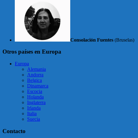
Consolación Fuentes
(Bruselas)
Otros países en Europa
Europa
Alemania
Andorra
Belgica
Dinamarca
Escocia
Holanda
Inglaterra
Irlanda
Italia
Suecia
Contacto