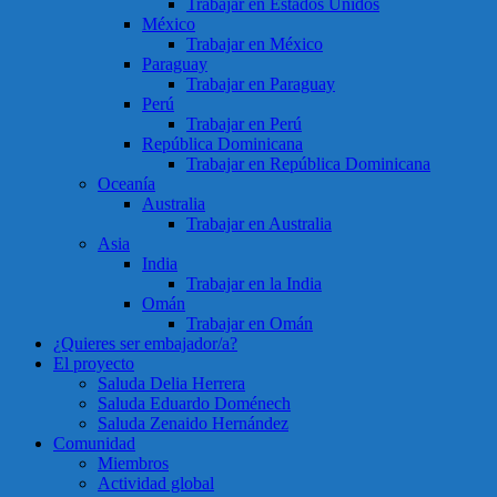
Trabajar en Estados Unidos
México
Trabajar en México
Paraguay
Trabajar en Paraguay
Perú
Trabajar en Perú
República Dominicana
Trabajar en República Dominicana
Oceanía
Australia
Trabajar en Australia
Asia
India
Trabajar en la India
Omán
Trabajar en Omán
¿Quieres ser embajador/a?
El proyecto
Saluda Delia Herrera
Saluda Eduardo Doménech
Saluda Zenaido Hernández
Comunidad
Miembros
Actividad global