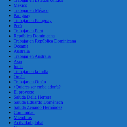
Trabajar en Estados Unidos
México
Trabajar en México
Paraguay
Trabajar en Paraguay
Perú
Trabajar en Perú
República Dominicana
Trabajar en República Dominicana
Oceanía
Australia
Trabajar en Australia
Asia
India
Trabajar en la India
Omán
Trabajar en Omán
¿Quieres ser embajador/a?
El proyecto
Saluda Delia Herrera
Saluda Eduardo Doménech
Saluda Zenaido Hernández
Comunidad
Miembros
Actividad global