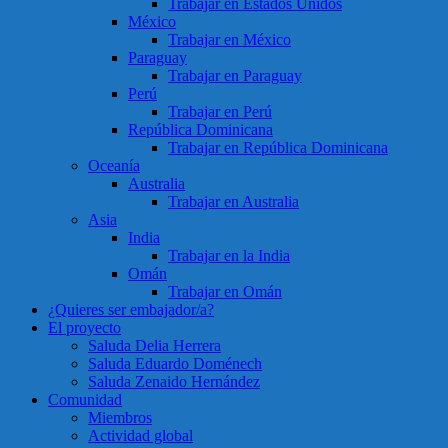
Trabajar en Estados Unidos
México
Trabajar en México
Paraguay
Trabajar en Paraguay
Perú
Trabajar en Perú
República Dominicana
Trabajar en República Dominicana
Oceanía
Australia
Trabajar en Australia
Asia
India
Trabajar en la India
Omán
Trabajar en Omán
¿Quieres ser embajador/a?
El proyecto
Saluda Delia Herrera
Saluda Eduardo Doménech
Saluda Zenaido Hernández
Comunidad
Miembros
Actividad global