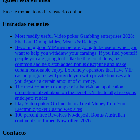
En este momento no hay usuarios online
Entradas recientes
Most readily useful Video poker Gambling enterprises 2026:
Shell out Dining tables, Means & Ratings
Becoming good VIP member are going to be useful when you
want to help you withdraw your earnings. If you find yourself
people you are going to dislike betting conditions, he is
common and help stop added bonus discipline and make
certain reasonable enjoy. Extremely operators that have VIP
casino programs will provide you with private bonuses after
you deposit a certain amount of currency.
The most common example of a hand-in an application
promotion talked about on the benefits ‘s the totally free spins
anticipate render
Play Video poker On line the real deal Money from You
Electronic poker Casino web sites
100 percent free Revolves No-deposit Bonus Australian
continent Confirmed Now offers 2026
Contacto