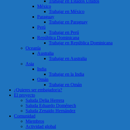
Trabajar en Estados Unidos
México
Trabajar en México
Paraguay
Trabajar en Paraguay
Perú
Trabajar en Perú
República Dominicana
Trabajar en República Dominicana
Oceanía
Australia
Trabajar en Australia
Asia
India
Trabajar en la India
Omán
Trabajar en Omán
¿Quieres ser embajador/a?
El proyecto
Saluda Delia Herrera
Saluda Eduardo Doménech
Saluda Zenaido Hernández
Comunidad
Miembros
Actividad global