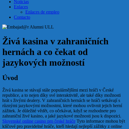
Noticias
Enlaces
Enlaces de empleo
Contacto
Živá kasina v zahraničních
hernách a co čekat od
jazykových možností
Úvod
Živá kasina se stávají stále populárnějšími mezi hráči v České
republice, a to nejen díky své interaktivitě, ale také díky možnosti
hrát s živými dealery. V zahraničních hernách se hráči setkávají s
různými jazykovými možnostmi, které mohou ovlivnit jejich herní
zážitek. Je důležité vědět, co očekávat, když se rozhodnete pro
zahraniční živé kasino, a jaké jazykové možnosti jsou k dispozici.
Slovenské online casino pro české hráče
Tyto informace mohou být
klíčové pro pravidelné hráče, kteří hledají nejlepší zážitky z online