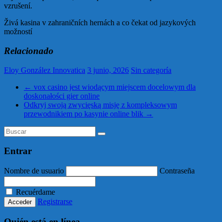
vzrušení.
Živá kasina v zahraničních hernách a co čekat od jazykových
možností
Relacionado
Eloy González Innovatica
3 junio, 2026
Sin categoría
←
vox casino jest wiodącym miejscem docelowym dla
doskonałości gier online
Odkryj swoją zwycięską misję z kompleksowym
przewodnikiem po kasynie online blik
→
Entrar
Nombre de usuario
Contraseña
Recuérdame
Registrarse
Quién está en línea