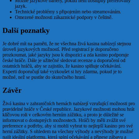
Možné jazykové bariéry, pokud není dostupný preferovaný
jazyk.
Technické problémy s připojením nebo streamováním.
Omezené možnosti zákaznické podpory v češtině.
Další poznatky
Je dobré mít na paměti, že ne všechna živá kasina nabízejí stejnou
úroveň jazykových možností. Před registrací je doporučeno
prozkoumat, jaké jazyky jsou k dispozici a zda kasino podporuje
české hráče. Dále je užitečné sledovat recenze a doporučení od
ostatních hráčů, aby se zajistilo, že kasino splňuje očekávání.
Experti doporučují také vyzkoušet si hry zdarma, pokud je to
možné, než se pustíte do skutečného hraní.
Závěr
Živá kasina v zahraničních hernách nabízejí vzrušující možnosti pro
pravidelné hráče v České republice. Jazykové možnosti mohou hrát
klíčovou roli v celkovém herním zážitku, a proto je důležité se
informovat o dostupných možnostech. Hráči by měli zvážit své
preference a potřeby, aby si mohli vybrat to nejlepší kasino pro své
herní zážitky. S ohledem na všechny výhody a nevýhody je možné
najít ideální platformu, která splní očekávání a přinese zábavu a