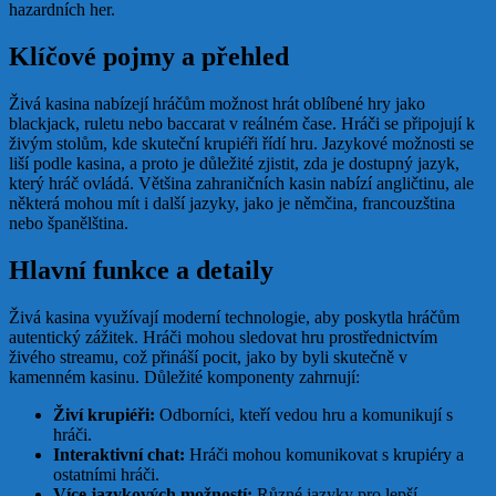
hazardních her.
Klíčové pojmy a přehled
Živá kasina nabízejí hráčům možnost hrát oblíbené hry jako
blackjack, ruletu nebo baccarat v reálném čase. Hráči se připojují k
živým stolům, kde skuteční krupiéři řídí hru. Jazykové možnosti se
liší podle kasina, a proto je důležité zjistit, zda je dostupný jazyk,
který hráč ovládá. Většina zahraničních kasin nabízí angličtinu, ale
některá mohou mít i další jazyky, jako je němčina, francouzština
nebo španělština.
Hlavní funkce a detaily
Živá kasina využívají moderní technologie, aby poskytla hráčům
autentický zážitek. Hráči mohou sledovat hru prostřednictvím
živého streamu, což přináší pocit, jako by byli skutečně v
kamenném kasinu. Důležité komponenty zahrnují:
Živí krupiéři:
Odborníci, kteří vedou hru a komunikují s
hráči.
Interaktivní chat:
Hráči mohou komunikovat s krupiéry a
ostatními hráči.
Více jazykových možností:
Různé jazyky pro lepší