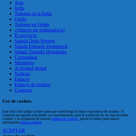
Asia
India
Trabajar en la India
Omán
Trabajar en Omán
¿Quieres ser embajador/a?
El proyecto
Saluda Delia Herrera
Saluda Eduardo Doménech
Saluda Zenaido Hernández
Comunidad
Miembros
Actividad global
Noticias
Enlaces
Enlaces de empleo
Contacto
Uso de cookies
Este sitio web utiliza cookies para que usted tenga la mejor experiencia de usuario. Si
continúa navegando está dando su consentimiento para la aceptación de las mencionadas
cookies y la aceptación de nuestra
política de cookies
, pinche el enlace para mayor
información.
plugin cookies
ACEPTAR
Aviso de cookies