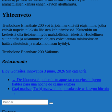
ammattilaisen kanssa ennen käytön aloittamista.
Yhteenveto
Trenbolone Enanthate 200 voi tarjota merkittäviä etuja niille, jotka
etsivät nopeita tuloksia lihasten kehittämisessä. Kuitenkin on
keskeistä olla tietoinen myös mahdollisista riskeistä. Huolellinen
suunnittelu ja asiantunteva ohjaus voivat auttaa minimoimaan
haittavaikutuksia ja maksimoimaan hyödyt.
Trenbolone Enanthate 200 Vaikutus
Relacionado
Eloy González Innovatica
3 junio, 2026
Sin categoría
←
Desbloquea el poder de tu apuesta: consejos de juego
fiables para una noche de casino exitosa
Graj mądrzej Twój przewodnik po sukcesie w kasyno bitcoin
→