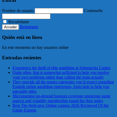
Entrar
Nombre de usuario
Contraseña
Recuérdame
Registrarse
Quién está en línea
En este momento no hay usuarios online
Entradas recientes
Experience the thrill of elite gambling at Spinmacho Casino
Quite often, that is somewhat sufficient to help you resolve
your own problems rather than calling the team actually
They provide all the games categories you’d expect regarding
English online gambling enterprises, from slots to help you
speciality titles
Microgaming no-deposit bonuses coverage numerous game
aspects and volatility membership round the their index
Best The fresh new Online casinos 2026 Reviewed Of the
Globe Experts