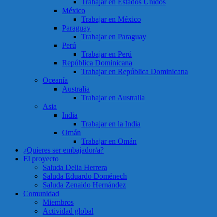
Trabajar en Estados Unidos
México
Trabajar en México
Paraguay
Trabajar en Paraguay
Perú
Trabajar en Perú
República Dominicana
Trabajar en República Dominicana
Oceanía
Australia
Trabajar en Australia
Asia
India
Trabajar en la India
Omán
Trabajar en Omán
¿Quieres ser embajador/a?
El proyecto
Saluda Delia Herrera
Saluda Eduardo Doménech
Saluda Zenaido Hernández
Comunidad
Miembros
Actividad global