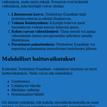
vaikutuksia, mutta myös riskejä. Seuraavat ovat keskeisiä
vaikutuksia, joita käyttäjät voivat odottaa:
Lihasmassan kasvu:
Trenbolone Enanthate lisää
proteiinisynteesiä ja edistää lihaskasvua.
Voiman lisääntyminen:
Käyttäjät kokevat usein
huomattavan voiman kasvun lyhyessä ajassa.
Kehon rasvan vähentäminen:
Tämä steroid voi auttaa
vähentämään kehon rasvaprosenttia säilyttäen samalla
lihasmassaa.
Parantunut palautuminen:
Trenbolone Enanthate voi
nopeuttaa palautumista intensiivisten harjoitusten jälkeen.
Mahdolliset haittavaikutukset
Kuitenkin Trenbolone Enanthate -valmisteen käytössä on myös
haittavaikutuksia. Näitä voivat olla esimerkiksi:
Unettomuus
Lisääntynyt hikoilu
Mielialan vaihtelut
Hormonaaliset häiriöt
On tärkeää ymmärtää, että kaikilla steroidikokemuksilla on omat
riskinsä, ja siksi on suositeltavaa keskustella terveydenhuollon