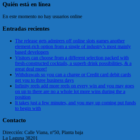
Quién está en línea
En este momento no hay usuarios online
Entradas recientes
The release gets admirers off online slots games another
element-rich option from a single of industry’s most mainly
based developers
Visitors can choose from a different selection packed with
fresh-constructed cocktails, a superb drink possibilities, & a
great deal more!
Withdrawals so you can a charge or Credit card debit cards
get you to three business days
Infinity reels add more reels on every win and you may goes
on up to there are no a whole lot more wins during the a
position
It takes just a few minutes, and you may up coming put funds
to begin with
Contacto
Dirección: Calle Viana, nº50, Planta baja
La Laguna 38201