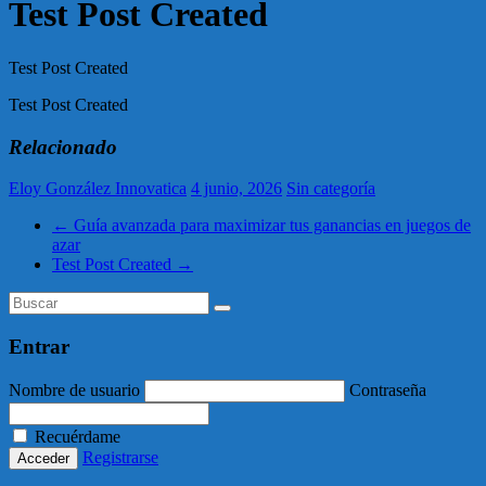
Test Post Created
Test Post Created
Test Post Created
Relacionado
Eloy González Innovatica
4 junio, 2026
Sin categoría
←
Guía avanzada para maximizar tus ganancias en juegos de
azar
Test Post Created
→
Entrar
Nombre de usuario
Contraseña
Recuérdame
Registrarse