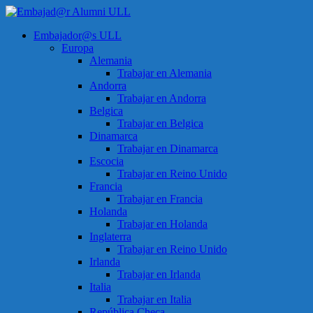
Saltar
al
Menú
Embajador@s ULL
contenido
Embajad@r
Europa
Alumni
Alemania
ULL
Trabajar en Alemania
Andorra
Espacio
Trabajar en Andorra
de
Belgica
encuentro
Trabajar en Belgica
Dinamarca
Trabajar en Dinamarca
Escocia
Trabajar en Reino Unido
Francia
Trabajar en Francia
Holanda
Trabajar en Holanda
Inglaterra
Trabajar en Reino Unido
Irlanda
Trabajar en Irlanda
Italia
Trabajar en Italia
República Checa