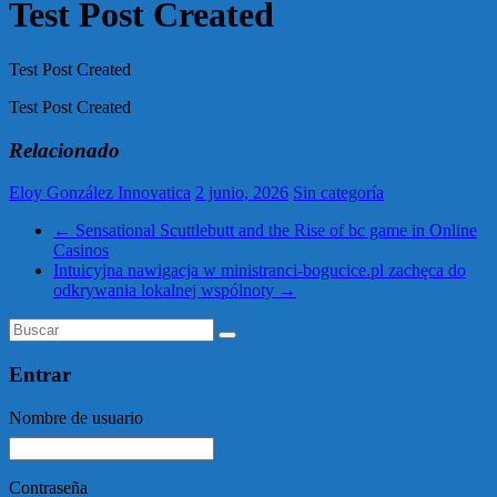
Test Post Created
Test Post Created
Test Post Created
Relacionado
Eloy González Innovatica
2 junio, 2026
Sin categoría
←
Sensational Scuttlebutt and the Rise of bc game in Online
Casinos
Intuicyjna nawigacja w ministranci-bogucice.pl zachęca do
odkrywania lokalnej wspólnoty
→
Entrar
Nombre de usuario
Contraseña