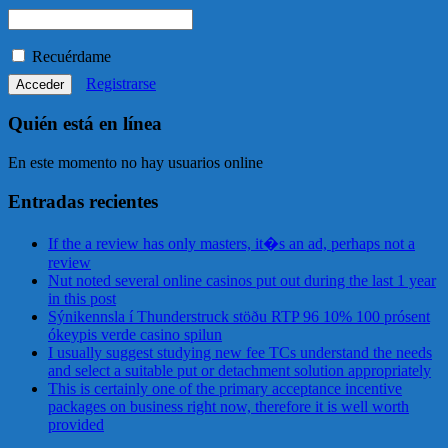
Recuérdame
Registrarse
Quién está en línea
En este momento no hay usuarios online
Entradas recientes
If the a review has only masters, it�s an ad, perhaps not a
review
Nut noted several online casinos put out during the last 1 year
in this post
Sýnikennsla í Thunderstruck stöðu RTP 96 10% 100 prósent
ókeypis verde casino spilun
I usually suggest studying new fee TCs understand the needs
and select a suitable put or detachment solution appropriately
This is certainly one of the primary acceptance incentive
packages on business right now, therefore it is well worth
provided