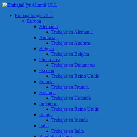
Saltar
al
Menú
Embajador@s ULL
contenido
Embajad@r
Europa
Alumni
Alemania
ULL
Trabajar en Alemania
Andorra
Espacio
Trabajar en Andorra
de
Belgica
encuentro
Trabajar en Belgica
Dinamarca
Trabajar en Dinamarca
Escocia
Trabajar en Reino Unido
Francia
Trabajar en Francia
Holanda
Trabajar en Holanda
Inglaterra
Trabajar en Reino Unido
Irlanda
Trabajar en Irlanda
Italia
Trabajar en Italia
República Checa