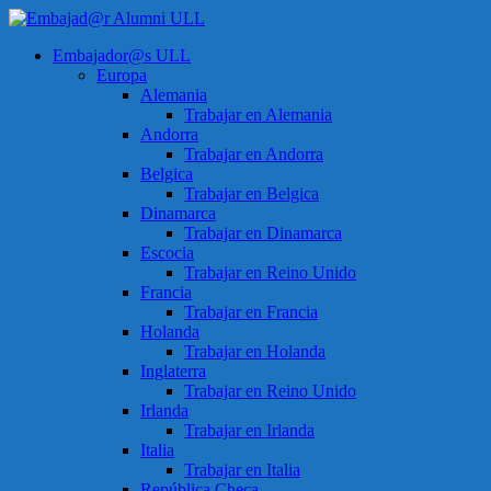
Saltar
al
Menú
Embajador@s ULL
contenido
Embajad@r
Europa
Alumni
Alemania
ULL
Trabajar en Alemania
Andorra
Espacio
Trabajar en Andorra
de
Belgica
encuentro
Trabajar en Belgica
Dinamarca
Trabajar en Dinamarca
Escocia
Trabajar en Reino Unido
Francia
Trabajar en Francia
Holanda
Trabajar en Holanda
Inglaterra
Trabajar en Reino Unido
Irlanda
Trabajar en Irlanda
Italia
Trabajar en Italia
República Checa