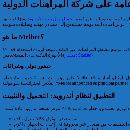
عامة على شركة المراهنات الدولية
ظرة فنية ومعلوماتية عن كيفية
تحميل ميل بيت للاندرويد
ومزايا تطبيق Melbet كمشغل مراهنات دولي. سنستعرض الميزات التقنية، أساليب الدفع المتاحة، طبيعة الاحتمالات، جوانب الأمان،
والرياضات المدعومة مستندين إلى مصادر مهنية وتحليلات سوقية.
ما هو Melbet؟
Melbet هي شركة مراهنات تعمل دولياً وتقدم خدمات المراهنات الرياضية والكازينو عبر منصات الويب والتطبيقات المحمولة. وفقًا لتقارير قطاع الألعاب، توسع مشغلو المراهنات عبر الهاتف نتيجة لزيادة استخدام
الأجهزة الذكية لدى المستخدمين (
مصدر: Statista
).
حضور دولي وشراكات
تظهر مؤشرات الشراكات والرعايات أن Melbet تعمل على توسيع وجودها. على سبيل المثال، أشار موقع Gambling Insider إلى إعلانات شراكات للرعاية الرياضية لتعزيز العلامة التجارية في أسواق محددة، مما
يعكس استراتيجية نمو دولية (“Melbet announced as principa
التطبيق لنظام أندرويد: التحميل والتثبيت
تنزيل ملف APK من مصدر موثوق.
تثبيت التطبيق وتسجيل الدخول أو إنشاء حساب جديد.