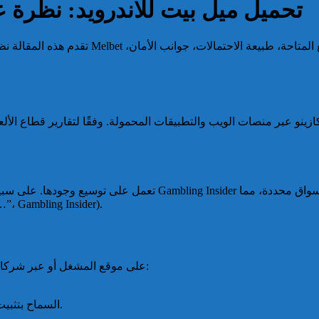
تحميل ميل بيت للاندرويد: نظرة 
تقدم هذه المقالة ن
l partner…”، Gambling Insider).
تتوفر نسخة أندرويد عادة كملف APK على موقع المشغل أو عبر شركاء توزيع معتمدين. خطوات عامة:
السماح بتثبيت التطبيقات من مصادر غير معروفة في إعدادات الجهاز إذا لزم.