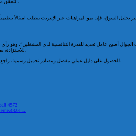
التحقق من هوية وسمعة المشغل عبر مراجعات خارجية ومصادر موثوقة.
شير تحليل السوق، فإن نمو المراهنات عبر الإنترنت يتطلب امتثالاً تنظ
ات الجوال أصبح عامل تحديد للقدرة التنافسية لدى المشغلين”، وهو ر
للاستزادة، يمكن الاطلاع على ملفات إحصائية وتقارير سوقية من مصادر متخصصة.
للحصول على دليل عملي مفصل ومصادر تحميل رسمية، راجع الروابط الموثوقة وفحص شروط الاستخدام والقيود المحلية قبل البدء.
рай.4572
oderne.4323
→