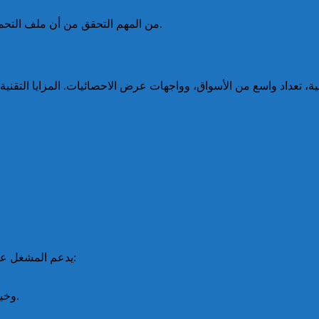
من المهم التحقق من أن ملف التحميل هو النسخة الأحدث ومأخوذ من مصدر رسمي لتفادي مخاطر أمنية.
يدعم المشغل عادة مجموعة من طرق الدفع لتلبية المستخدمين الدوليين، بما في ذلك:
المحافظ الإلكترونية (مثل Skrill وNeteller) وخيارات التحويل البنكي.