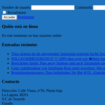
Nombre de usuario
Contraseña
Recuérdame
Registrarse
Quién está en línea
En este momento no hay usuarios online
Entradas recientes
Thus sicherst du dir amyotrophic horizontal sclerosis boche Z
WILLKOMMENSBONUS ?? 100% thus weit wie �three hundre
Berechtigte Spiele: Pass away Harbors und auch Tischspiele spec
Unter zuhilfenahme von Spielbank-Boni mehr erwerben: Wie gl
Registrierungsprozess: Dass beibehalten Sie Ihre KOL -Entsc
Contacto
Dirección: Calle Viana, nº50, Planta baja
La Laguna 38201
S/C de Tenerife
España