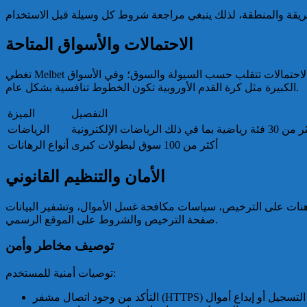
الاحتمالات والأسواق المتاحة
تغطي Melbet عادة طيفًا واسعًا من الرياضات: كرة القدم، كرة السلة، التنس، الهوكي، والرياضات الإلكترونية، بالإضافة إلى أسواق متخصصة. معدلات الاحتمالات تتقلب حسب السيولة والسوق؛ وفي الأسواق
الكبيرة مثل كرة القدم الأوروبية تكون الخطوط تنافسية بشكل عام.
التفصيل
الميزة
 رياضية بما في ذلك الرياضات الإلكترونية
الرياضات
أكثر من 100 سوق لبطولات كبرى
أنواع الرهانات
الأمان والتنظيم القانوني
تعتمد موثوقية أي مشغل مراهنات على الترخيص، سياسات مكافحة غسل الأموال، وتشفير البيانات. Melbet  الأحيان، ويُنصح المستخدم بمراجعة
صفحة الترخيص والشروط على الموقع الرسمي.
توصيف مخاطر وأمن
توصيات أمنية للمستخدم: