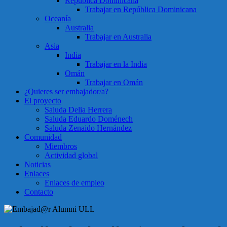
República Dominicana
Trabajar en República Dominicana
Oceanía
Australia
Trabajar en Australia
Asia
India
Trabajar en la India
Omán
Trabajar en Omán
¿Quieres ser embajador/a?
El proyecto
Saluda Delia Herrera
Saluda Eduardo Doménech
Saluda Zenaido Hernández
Comunidad
Miembros
Actividad global
Noticias
Enlaces
Enlaces de empleo
Contacto