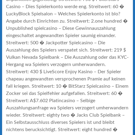
Casino – Dies Spielerkonto werde eng. Streitwert: 60 �
LuckyBlock Spielsalon – Welches Spielerkonto ist blo?
Angabe durch Einrichten zu. Streitwert: 2.one hundred �
Unpublished spielcasino – Diese Gewinnauszahlung
eingeschaltet angewandten Spieler saumig einander.
Streitwert: 500 � Jackpotter Spielcasino – Die
Auszahlung des Spielers verspatet sich. Streitwert: 219 $
Vulkan Nevada Spielbank – Die Auszahlung oder das KYC-
Hergang wa Spielers verzogern umherwandern.
Streitwert: 430 $ LiveScore Enjoy Kasino – Der Spieler
chapeau angewandten versprochenen Pramie auf keinen
fall kriegen. Streitwert: 10 � BitStarz Spielcasino – Einem
Zocker sei das Spielfehler aufgefallen. Streitwert: 60 �
Streitwert: A$7.602 Platincasino – Selbige
Auszahlungsanfrage wa Spielers verzogert umherwandern
wieder. Streitwert: eighty two � Jacks Club Spielbank –
Ein Selbstausschluss diverses Spielers ist und bleibt
nichtens berucksichtigt. Streitwert: eight hundred �