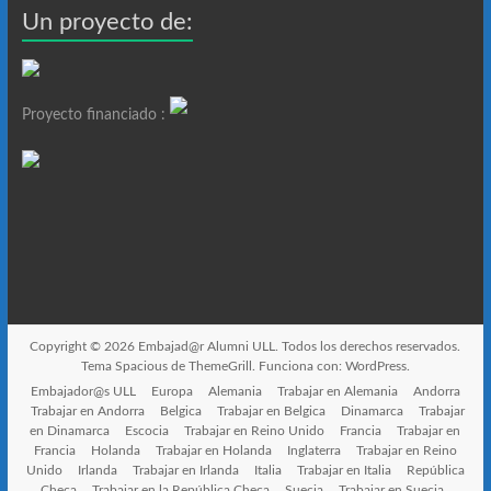
Un proyecto de:
Proyecto financiado :
Copyright © 2026
Embajad@r Alumni ULL
. Todos los derechos reservados.
Tema
Spacious
de ThemeGrill. Funciona con:
WordPress
.
Embajador@s ULL
Europa
Alemania
Trabajar en Alemania
Andorra
Trabajar en Andorra
Belgica
Trabajar en Belgica
Dinamarca
Trabajar
en Dinamarca
Escocia
Trabajar en Reino Unido
Francia
Trabajar en
Francia
Holanda
Trabajar en Holanda
Inglaterra
Trabajar en Reino
Unido
Irlanda
Trabajar en Irlanda
Italia
Trabajar en Italia
República
Checa
Trabajar en la República Checa
Suecia
Trabajar en Suecia