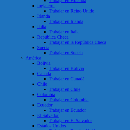
Trabajar en Holanda
Inglaterra
Trabajar en Reino Unido
Irlanda
Trabajar en Irlanda
Italia
Trabajar en Italia
República Checa
Trabajar en la República Checa
Suecia
Trabajar en Suecia
América
Bolivia
Trabajar en Bolivia
Canadá
Trabajar en Canadá
Chile
Trabajar en Chile
Colombia
Trabajar en Colombia
Ecuador
Trabajar en Ecuador
El Salvador
Trabajar en El Salvador
Estados Unidos