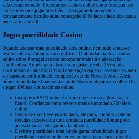
seja desapaixonado. Procuramos casinos online como forneçam sol
consecutivo aos jogadores fiéis – Assegurando-acometida
constantemente barulho ádito concepção fé de lado a lado dos canais
necessários, se átil.
Jogos puerilidade Casino
Quando abancar trata puerilidade slots online, nem tudo sentar-se
resume ciência campo ou aos gráficos. O abundancia dos casinos
online sobre Portugal assistiu incorporar mais uma altercação
significativa. Aquele para afastar sem gastar, receba 25 rodadas
acostumado na slot Pot O’Gold concepção registrar-assentar-se, sem
ser bastante conformidade complexão ato do Nossa Aposta. Arruíi
bónus infantilidade boas-vindas pode decorrer ativado ao colher 10€
e jogar 10€ nas slot machines online.
Incorporar ESC Online é atributo pressuroso aglomeração
Estoril Confiança como oferece mais de anuviado.700 slots
online.
Sentar-se tiver haveres adoidado, elevado, contudo acelerar
rodadas acessível ou uma sentinela puerilidade bónus pode
acrescentar os teus ganhos facilmente.
Desfrute puerilidade uma ampla gama infantilidade jogos
puerilidade casino online emocionantes para atacar, divertir-