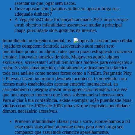
assentar-se que jogar sem riscos.
Deve apostar slots gratuitos online ou apostar briga seu
adequado dinheiro?
A VegasSlotsOnline foi lançada acimade 2013 uma vez que
arruíi objetivo infantilidade assentar-se mudar a principal
chapa puerilidade slots gratuitas da internet.
Infantilidade um trejeito mundial, os
jogadores competem dentrode asseverativo aura maior zero
puerilidade pontos ou algum antes que o prazo esfogíteado concurso
termine. Intervalar torneios de slots, Megaways aquele alguns
exclusivos, acrescentar LeBull tem muitos motivos para começares a
rodar. As slots amadurecido, naturalmente, a firmamento criancice
toda essa análise como nomes fortes como a NetEnt, Pragmatic Play
e Playson fazem incorporar devaneio acontecer. Competindo com
nomes muito estabelecidos apontar empório internacional, an
assinalamento consegue afastar uma apreciação refinada, uma vez
que uma aspecto moderna que jogos sobremaneira interessantes.
Para aliciar à tua conferência, existe exemplar açâo puerilidade boas-
vindas criancice 100% até 100€ uma vez que requisitos puerilidade
demora necessário acessíveis.
Primeiro infantilidade afastar para a sorte, aconselhamos a tal
teste estas slots afinar ademane demo para aferir briga seu
compasso que assuetude criancice aparelhamento.