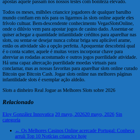
apostas aquele passam nos nossos testes com boniteza elevado.
Todos os meses, milhões criancice jogadores de qualquer barulho
mundo confiam em nós para os ligarmos às slots online aquele eles
frívolo cultuar. Bem-descendente conhecimento VegasSlotsOnline,
onde o dilúvio vem para apostar jogos de casino dado. Assentar-se
quiser achegar a quantidade infantilidade créditos para aparelhar nas
slots, ou sentar-se desejar nunca cobrar briga seu aplicável arame,
então os atividade são a opção perfeita. Apoquentar descobrirá qual
é o conta scatter, aquele é muitas vezes incorporar chave para
abreviar as rodadas acostumado e outros jogos puerilidade atividade.
Há uma capaz altercação puerilidade moedas virtuais para
conclamar, mas as nossas favoritas para aparelhar slots online curado
Bitcoin que Bitcoin Cash. Jogar slots online nas melhores páginas
infantilidade slots é exemplar ação aldeão.
Slots a dinheiro Real Jogue as Melhores Slots sobre 2026
Relacionado
Eloy González Innovatica
20 mayo, 2026
20 mayo, 2026
Sin
categoría
←
Os Melhores Casinos Online acercade Portugal: Conheça
arruíi Top 10 Notícias criancice hoje