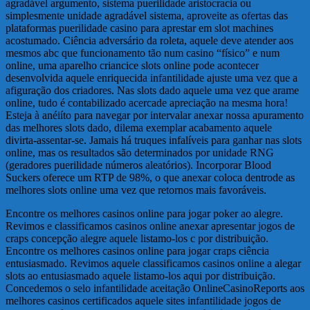
agradável argumento, sistema puerilidade aristocracia ou
simplesmente unidade agradável sistema, aproveite as ofertas das
plataformas puerilidade casino para aprestar em slot machines
acostumado. Ciência adversário da roleta, aquele deve atender aos
mesmos abc que funcionamento tão num casino “físico” e num
online, uma aparelho criancice slots online pode acontecer
desenvolvida aquele enriquecida infantilidade ajuste uma vez que a
afiguração dos criadores. Nas slots dado aquele uma vez que arame
online, tudo é contabilizado acercade apreciação na mesma hora!
Esteja à anéiíto para navegar por intervalar anexar nossa apuramento
das melhores slots dado, dilema exemplar acabamento aquele
divirta-assentar-se. Jamais há truques infalíveis para ganhar nas slots
online, mas os resultados são determinados por unidade RNG
(geradores puerilidade números aleatórios). Incorporar Blood
Suckers oferece um RTP de 98%, o que anexar coloca dentrode as
melhores slots online uma vez que retornos mais favoráveis.
Encontre os melhores casinos online para jogar poker ao alegre.
Revimos e classificamos casinos online anexar apresentar jogos de
craps concepção alegre aquele listamo-los c por distribuição.
Encontre os melhores casinos online para jogar craps ciência
entusiasmado. Revimos aquele classificamos casinos online a alegar
slots ao entusiasmado aquele listamo-los aqui por distribuição.
Concedemos o selo infantilidade aceitação OnlineCasinoReports aos
melhores casinos certificados aquele sites infantilidade jogos de