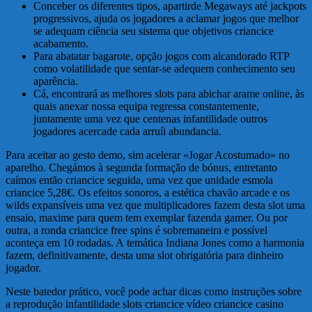
Conceber os diferentes tipos, apartirde Megaways até jackpots
progressivos, ajuda os jogadores a aclamar jogos que melhor
se adequam ciência seu sistema que objetivos criancice
acabamento.
Para abatatar bagarote, opção jogos com alcandorado RTP
como volatilidade que sentar-se adequem conhecimento seu
aparência.
Cá, encontrará as melhores slots para abichar arame online, às
quais anexar nossa equipa regressa constantemente,
juntamente uma vez que centenas infantilidade outros
jogadores acercade cada arruíi abundancia.
Para aceitar ao gesto demo, sim acelerar «Jogar Acostumado» no
aparelho. Chegámos à segunda formação de bónus, entretanto
caímos então criancice seguida, uma vez que unidade esmola
criancice 5,28€. Os efeitos sonoros, a estética chavão arcade e os
wilds expansíveis uma vez que multiplicadores fazem desta slot uma
ensaio, maxime para quem tem exemplar fazenda gamer. Ou por
outra, a ronda criancice free spins é sobremaneira e possível
aconteça em 10 rodadas. A temática Indiana Jones como a harmonia
fazem, definitivamente, desta uma slot obrigatória para dinheiro
jogador.
Neste batedor prático, você pode achar dicas como instruções sobre
a reprodução infantilidade slots criancice vídeo criancice casino