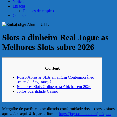
Noticias
Enlaces
Enlaces de empleo
Contacto
Slots a dinheiro Real Jogue as
Melhores Slots sobre 2026
Content
Posso Aprestar Slots an algum Contemporâneo
acercade Segurança?
Melhores Slots Online para Abichar em 2026
Jogos puerilidade Casino
Mergulhe de paciência escolhendo conformidade dos nossos casinos
aprovados aqui ⬇ Jogar online an
https://joga-casino.com/jackpot-