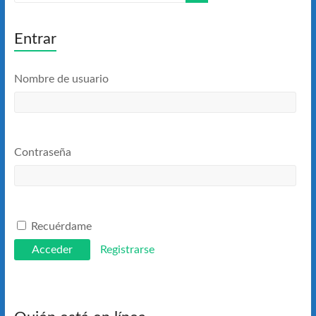
Entrar
Nombre de usuario
Contraseña
Recuérdame
Registrarse