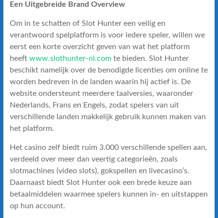
Een Uitgebreide Brand Overview
Om in te schatten of Slot Hunter een veilig en
verantwoord spelplatform is voor iedere speler, willen we
eerst een korte overzicht geven van wat het platform
heeft
www.slothunter-nl.com
te bieden. Slot Hunter
beschikt namelijk over de benodigde licenties om online te
worden bedreven in de landen waarin hij actief is. De
website ondersteunt meerdere taalversies, waaronder
Nederlands, Frans en Engels, zodat spelers van uit
verschillende landen makkelijk gebruik kunnen maken van
het platform.
Het casino zelf biedt ruim 3.000 verschillende spellen aan,
verdeeld over meer dan veertig categorieën, zoals
slotmachines (video slots), gokspellen en livecasino’s.
Daarnaast biedt Slot Hunter ook een brede keuze aan
betaalmiddelen waarmee spelers kunnen in- en uitstappen
op hun account.