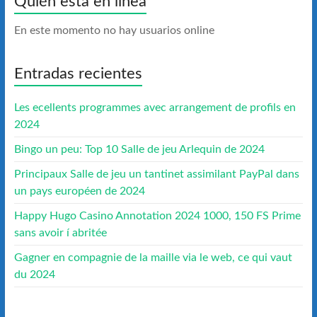
Quién está en línea
En este momento no hay usuarios online
Entradas recientes
Les ecellents programmes avec arrangement de profils en
2024
Bingo un peu: Top 10 Salle de jeu Arlequin de 2024
Principaux Salle de jeu un tantinet assimilant PayPal dans
un pays européen de 2024
Happy Hugo Casino Annotation 2024 1000, 150 FS Prime
sans avoir í abritée
Gagner en compagnie de la maille via le web, ce qui vaut
du 2024