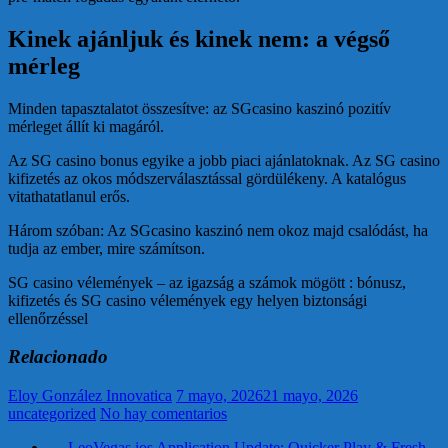
Kinek ajánljuk és kinek nem: a végső
mérleg
Minden tapasztalatot összesítve: az SGcasino kaszinó pozitív
mérleget állít ki magáról.
Az SG casino bonus egyike a jobb piaci ajánlatoknak. Az SG casino
kifizetés az okos módszerválasztással gördülékeny. A katalógus
vitathatatlanul erős.
Három szóban: Az SGcasino kaszinó nem okoz majd csalódást, ha
tudja az ember, mire számítson.
SG casino vélemények – az igazság a számok mögött : bónusz,
kifizetés és SG casino vélemények egy helyen biztonsági
ellenőrzéssel
Relacionado
Eloy González Innovatica
7 mayo, 2026
21 mayo, 2026
uncategorized
No hay comentarios
←
LeoVegas ios Application Update: Quicker Play & Fresh