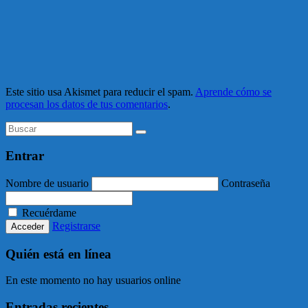
Este sitio usa Akismet para reducir el spam.
Aprende cómo se
procesan los datos de tus comentarios
.
Entrar
Nombre de usuario
Contraseña
Recuérdame
Registrarse
Quién está en línea
En este momento no hay usuarios online
Entradas recientes