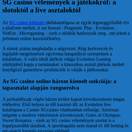
SG casino vélemények a játékokról: a
slotoktól a live asztaloktól
Az
SG casino kifizetés
játékkatalógusa az egyik legmeggyőzőbb érv
a platform mellett. A sor hosszú : Pragmatic Play , Evolution ,
NetEnt , Microgaming – ezek a stúdiók határozzák meg , mit jelent a
prémium online kaszinóélmény.
A slotok száma meghaladja a négyezret. Régi kedvencek és
legújabb megjelenések egyforma hangsúllyal szerepelnek a
kínálatban. A valós idejű játékok világa Evolution Gaming
stúdiójából kapja a tartalmakat: a klasszikus asztali játékok mellett
lenyűgöző gameshow-produkciók is várják a játékosokat.
Az SG casino online három kiemelt szekciója: a
tapasztalat alapján rangsorolva
A próbaidőszak végén három terület kapott következetesen magas
értékelést. Első helyen az élő kaszinó áll: az Evolution live
katalógusa a Casino SGcasino vitathatatlan erőssége. Szorosan
mögötte a modern videóslotok következnek: Gates of Olympus,
Sweet Bonanza – ezek az SG casino vélemények szerint is a
legnépszerűbb darabok. A sportfogadás nem marad el: élő betting és
pre-match fogadás egyaránt elérhető.