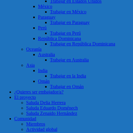
Trabajar en Estados Unidos
México
Trabajar en México
Paraguay
Trabajar en Paraguay
Perú
Trabajar en Perú
República Dominicana
Trabajar en República Dominicana
Oceanía
Australia
Trabajar en Australia
Asia
India
Trabajar en la India
Omán
Trabajar en Omán
¿Quieres ser embajador/a?
El proyecto
Saluda Delia Herrera
Saluda Eduardo Doménech
Saluda Zenaido Hernández
Comunidad
Miembros
Actividad global