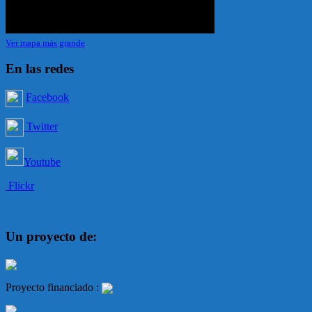
Ver mapa más grande
En las redes
Facebook
Twitter
Youtube
Flickr
Un proyecto de:
Proyecto financiado :