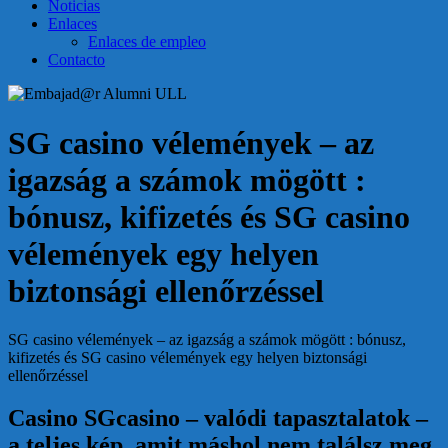
Noticias
Enlaces
Enlaces de empleo
Contacto
SG casino vélemények – az
igazság a számok mögött :
bónusz, kifizetés és SG casino
vélemények egy helyen
biztonsági ellenőrzéssel
SG casino vélemények – az igazság a számok mögött : bónusz,
kifizetés és SG casino vélemények egy helyen biztonsági
ellenőrzéssel
Casino SGcasino – valódi tapasztalatok –
a teljes kép, amit máshol nem találsz meg