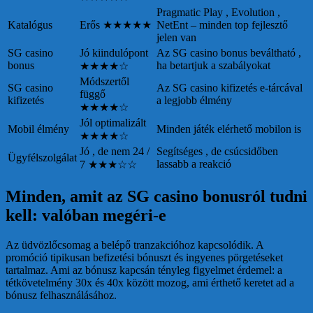
Pragmatic Play , Evolution ,
Katalógus
Erős ★★★★★
NetEnt – minden top fejlesztő
jelen van
SG casino
Jó kiindulópont
Az SG casino bonus beváltható ,
bonus
ha betartjuk a szabályokat
★★★★☆
Módszertől
SG casino
Az SG casino kifizetés e-tárcával
függő
kifizetés
a legjobb élmény
★★★★☆
Jól optimalizált
Mobil élmény
Minden játék elérhető mobilon is
★★★★☆
Jó , de nem 24 /
Segítséges , de csúcsidőben
Ügyfélszolgálat
lassabb a reakció
7 ★★★☆☆
Minden, amit az SG casino bonusról tudni
kell: valóban megéri-e
Az üdvözlőcsomag a belépő tranzakcióhoz kapcsolódik. A
promóció tipikusan befizetési bónuszt és ingyenes pörgetéseket
tartalmaz. Ami az bónusz kapcsán tényleg figyelmet érdemel: a
tétkövetelmény 30x és 40x között mozog, ami érthető keretet ad a
bónusz felhasználásához.