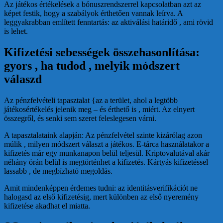
Az játékos értékelések a bónuszrendszerrel kapcsolatban azt az
képet festik, hogy a szabályok érthetően vannak leírva. A
leggyakrabban említett fenntartás: az aktiválási határidő , ami rövid
is lehet.
Kifizetési sebességek összehasonlítása:
gyors , ha tudod , melyik módszert
válaszd
Az pénzfelvételi tapasztalat {az a terület, ahol a legtöbb
játékosértékelés jelenik meg – és érthető is , miért. Az elnyert
összegről, és senki sem szeret feleslegesen várni.
A tapasztalataink alapján: Az pénzfelvétel szinte kizárólag azon
múlik , milyen módszert választ a játékos. E-tárca használatakor a
kifizetés már egy munkanapon belül teljesül. Kriptovalutával akár
néhány órán belül is megtörténhet a kifizetés. Kártyás kifizetéssel
lassabb , de megbízható megoldás.
Amit mindenképpen érdemes tudni: az identitásverifikációt ne
halogasd az első kifizetésig, mert különben az első nyeremény
kifizetése akadhat el miatta.