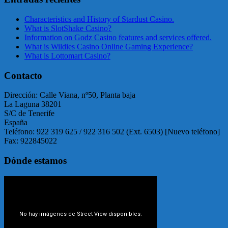
Characteristics and History of Stardust Casino.
What is SlotShake Casino?
Information on Godz Casino features and services offered.
What is Wildies Casino Online Gaming Experience?
What is Lottomart Casino?
Contacto
Dirección: Calle Viana, nº50, Planta baja
La Laguna 38201
S/C de Tenerife
España
Teléfono: 922 319 625 / 922 316 502 (Ext. 6503) [Nuevo teléfono]
Fax: 922845022
Dónde estamos