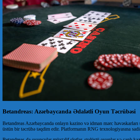
Betandreas: Azərbaycanda Ədalətli Oyun Təcrübəsi
Betandreas Azərbaycanda onlayn kazino və idman mərc həvəskarları üçü
üstün bir təcrübə təqdim edir. Platformanın RNG texnologiyasına sadiql
Betandreas-da oyunçular müxtəlif slotlar, stolüstü oyunlar və canlı kaz