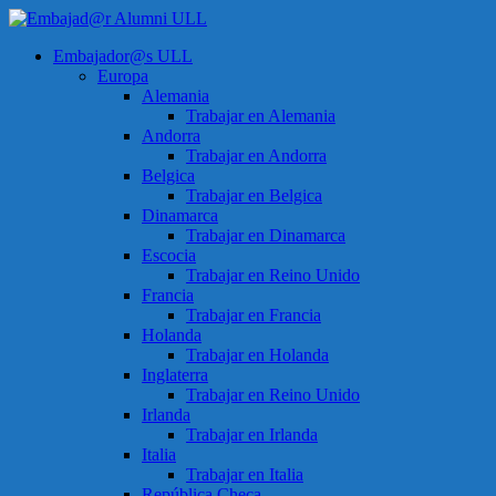
Saltar
al
Menú
Embajador@s ULL
contenido
Embajad@r
Europa
Alumni
Alemania
ULL
Trabajar en Alemania
Andorra
Espacio
Trabajar en Andorra
de
Belgica
encuentro
Trabajar en Belgica
Dinamarca
Trabajar en Dinamarca
Escocia
Trabajar en Reino Unido
Francia
Trabajar en Francia
Holanda
Trabajar en Holanda
Inglaterra
Trabajar en Reino Unido
Irlanda
Trabajar en Irlanda
Italia
Trabajar en Italia
República Checa