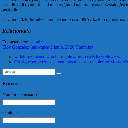
məsuliyyətli oyun prinsiplərinə uyğun olaraq oyunçulara dəstək göstəri
seçimdir.
Qazanın təfəkkürünüzü açın: betandreas-ın dürüst kazino oyunlarına b
Relacionado
Etiquetado en:
betandreas
Eloy González Innovatica
2 junio, 2026
Gambling
←
Jak rozpoznać w pełni regulowany serwis hazardowy w siec
Consigue emociones y aventuras de casino fiables en Monste
Entrar
Nombre de usuario
Contraseña