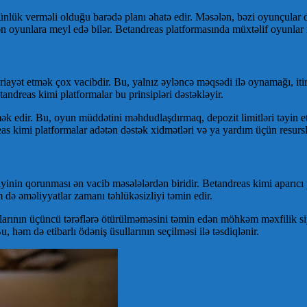
lük verməli olduğu barədə planı əhatə edir. Məsələn, bəzi oyunçular daha
edən oyunlara meyl edə bilər. Betandreas platformasında müxtəlif oyunla
riayət etmək çox vacibdir. Bu, yalnız əyləncə məqsədi ilə oynamağı, it
andreas kimi platformalar bu prinsipləri dəstəkləyir.
k edir. Bu, oyun müddətini məhdudlaşdırmaq, depozit limitləri təyin etm
s kimi platformalar adətən dəstək xidmətləri və ya yardım üçün resursl
inin qorunması ən vacib məsələlərdən biridir. Betandreas kimi aparıcı 
 də əməliyyatlar zamanı təhlükəsizliyi təmin edir.
larının üçüncü tərəflərə ötürülməməsini təmin edən möhkəm məxfilik si
u, həm də etibarlı ödəniş üsullarının seçilməsi ilə təsdiqlənir.