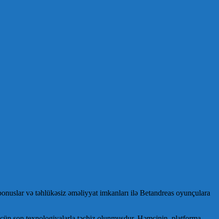
bonuslar və təhlükəsiz əməliyyat imkanları ilə Betandreas oyunçulara
ər üçün son texnologiyalarla təchiz olunmuşdur. Həmçinin, platforma