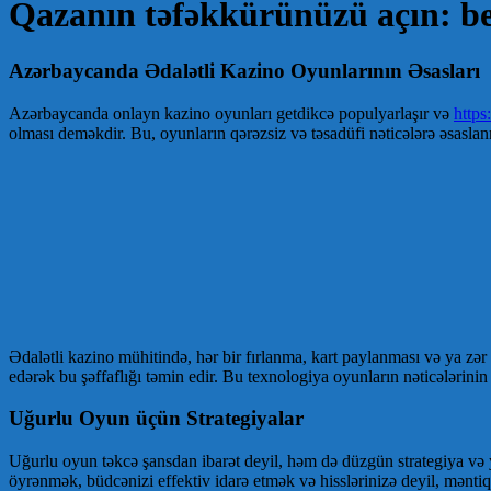
Qazanın təfəkkürünüzü açın: be
Azərbaycanda Ədalətli Kazino Oyunlarının Əsasları
Azərbaycanda onlayn kazino oyunları getdikcə populyarlaşır və
https
olması deməkdir. Bu, oyunların qərəzsiz və təsadüfi nəticələrə əsasl
Ədalətli kazino mühitində, hər bir fırlanma, kart paylanması və ya zə
edərək bu şəffaflığı təmin edir. Bu texnologiya oyunların nəticələrin
Uğurlu Oyun üçün Strategiyalar
Uğurlu oyun təkcə şansdan ibarət deyil, həm də düzgün strategiya və 
öyrənmək, büdcənizi effektiv idarə etmək və hisslərinizə deyil, mənti