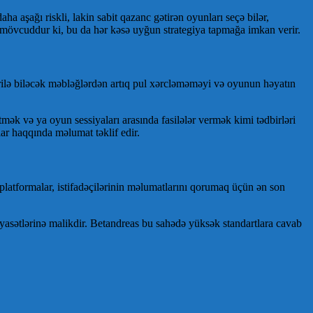
 aşağı riskli, lakin sabit qazanc gətirən oyunları seçə bilər,
r mövcuddur ki, bu da hər kəsə uyğun strategiya tapmağa imkan verir.
irilə biləcək məbləğlərdən artıq pul xərcləməməyi və oyunun həyatın
ək və ya oyun sessiyaları arasında fasilələr vermək kimi tədbirləri
ar haqqında məlumat təklif edir.
platformalar, istifadəçilərinin məlumatlarını qorumaq üçün ən son
yasətlərinə malikdir. Betandreas bu sahədə yüksək standartlara cavab