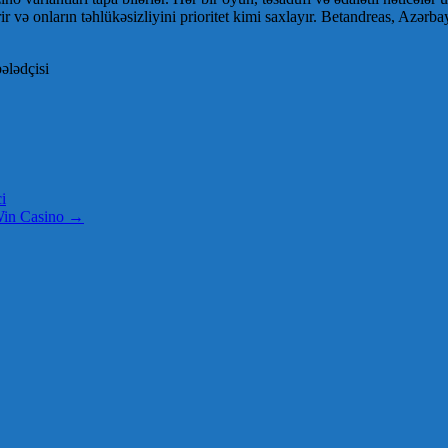
r və onların təhlükəsizliyini prioritet kimi saxlayır. Betandreas, Azərb
ələdçisi
i
rWin Casino
→