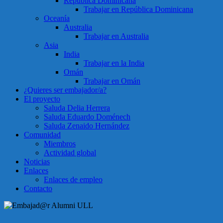
República Dominicana
Trabajar en República Dominicana
Oceanía
Australia
Trabajar en Australia
Asia
India
Trabajar en la India
Omán
Trabajar en Omán
¿Quieres ser embajador/a?
El proyecto
Saluda Delia Herrera
Saluda Eduardo Doménech
Saluda Zenaido Hernández
Comunidad
Miembros
Actividad global
Noticias
Enlaces
Enlaces de empleo
Contacto