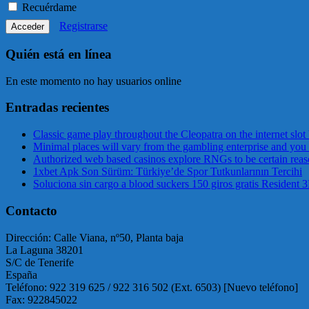
Recuérdame
Registrarse
Quién está en línea
En este momento no hay usuarios online
Entradas recientes
Classic game play throughout the Cleopatra on the internet slot
Minimal places will vary from the gambling enterprise and you 
Authorized web based casinos explore RNGs to be certain reason
1xbet Apk Son Sürüm: Türkiye’de Spor Tutkunlarının Tercihi
Soluciona sin cargo a blood suckers 150 giros gratis Resident 
Contacto
Dirección: Calle Viana, nº50, Planta baja
La Laguna 38201
S/C de Tenerife
España
Teléfono: 922 319 625 / 922 316 502 (Ext. 6503) [Nuevo teléfono]
Fax: 922845022