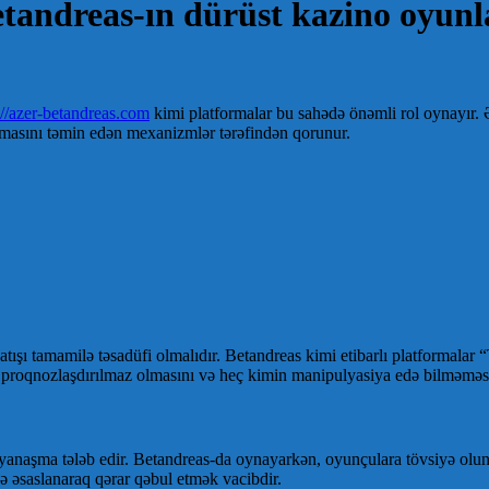
tandreas-ın dürüst kazino oyunla
://azer-betandreas.com
kimi platformalar bu sahədə önəmli rol oynayır.
anmasını təmin edən mexanizmlər tərəfindən qorunur.
r atışı tamamilə təsadüfi olmalıdır. Betandreas kimi etibarlı platforma
in proqnozlaşdırılmaz olmasını və heç kimin manipulyasiya edə bilməməsi
yanaşma tələb edir. Betandreas-da oynayarkən, oyunçulara tövsiyə oluna
qə əsaslanaraq qərar qəbul etmək vacibdir.