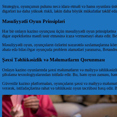
Strategiya, oyunçunun pulunu necə idarə etməli və hansı oyunlara üstün
digərləri isə daha yüksək riskli, lakin daha böyük mükafatlar təklif 
Məsuliyyətli Oyun Prinsipləri
Hər bir onlayn kazino oyunçusu üçün məsuliyyətli oyun prinsiplərinə 
digər aspektlərinə mənfi təsir etməsinə icazə verməməyi əhatə edir. Bet
Məsuliyyətli oyun, oyunçuların özlərini nəzarətdə saxlamaqlarına kömə
əhatə edə bilər.Əgər oyunçuda problem əlamətləri yaranarsa, Betandrea
Şəxsi Təhlükəsizlik və Məlumatların Qorunması
Onlayn kazino oyunlarında şəxsi məlumatların və maliyyə təhlükəsizliy
şifrələmə texnologiyalarından istifadə edir. Bu, həm oyun zamanı, həm
Güvenilir kazino platformaları, oyunçuların şəxsi və maliyyə məlumat
verərək, istifadəçilərinə rahat və təhlükəsiz oyun təcrübəsi bəxş edir. B