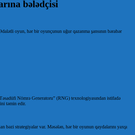
rına bələdçisi
 Ədalətli oyun, hər bir oyunçunun uğur qazanma şansının bərabər
lar “Təsadüfi Nömrə Generatoru” (RNG) texnologiyasından istifadə
ni təmin edir.
n bəzi strategiyalar var. Məsələn, hər bir oyunun qaydalarını yaxşı