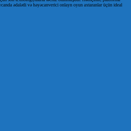
aycanda ədalətli və həyəcanverici onlayn oyun axtaranlar üçün ideal