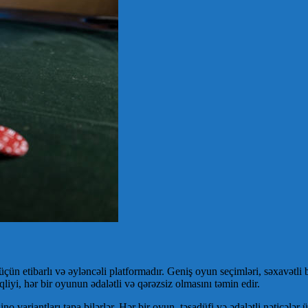
n etibarlı və əyləncəli platformadır. Geniş oyun seçimləri, səxavətli 
iyi, hər bir oyunun ədalətli və qərəzsiz olmasını təmin edir.
ino variantları tapa bilərlər. Hər bir oyun, təsadüfi və ədalətli nəticəl