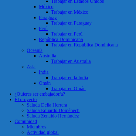
Trabajar en Estados Unidos
México
Trabajar en México
Paraguay
Trabajar en Paraguay
Perú
Trabajar en Perú
República Dominicana
Trabajar en República Dominicana
Oceanía
Australia
Trabajar en Australia
Asia
India
Trabajar en la India
Omán
Trabajar en Omán
¿Quieres ser embajador/a?
El proyecto
Saluda Delia Herrera
Saluda Eduardo Doménech
Saluda Zenaido Hernández
Comunidad
Miembros
Actividad global