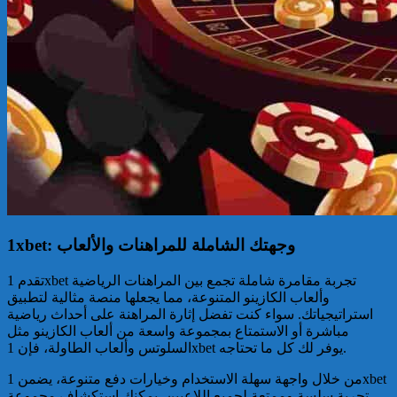
1xbet: وجهتك الشاملة للمراهنات والألعاب
تقدم 1xbet تجربة مقامرة شاملة تجمع بين المراهنات الرياضية
وألعاب الكازينو المتنوعة، مما يجعلها منصة مثالية لتطبيق
استراتيجياتك. سواء كنت تفضل إثارة المراهنة على أحداث رياضية
مباشرة أو الاستمتاع بمجموعة واسعة من ألعاب الكازينو مثل
السلوتس وألعاب الطاولة، فإن 1xbet يوفر لك كل ما تحتاجه.
من خلال واجهة سهلة الاستخدام وخيارات دفع متنوعة، يضمن 1xbet
تجربة سلسة وممتعة لجميع اللاعبين. يمكنك استكشاف مجموعة