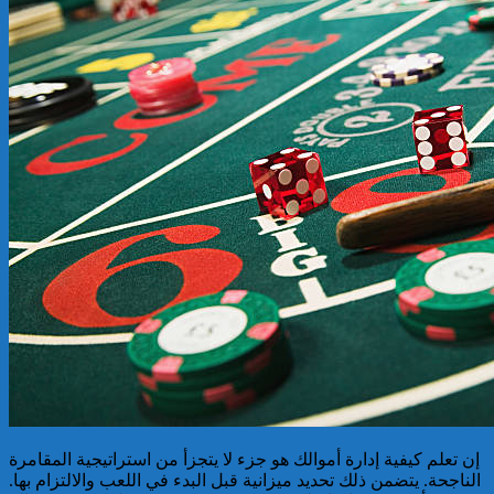
إن تعلم كيفية إدارة أموالك هو جزء لا يتجزأ من استراتيجية المقامرة
الناجحة. يتضمن ذلك تحديد ميزانية قبل البدء في اللعب والالتزام بها.