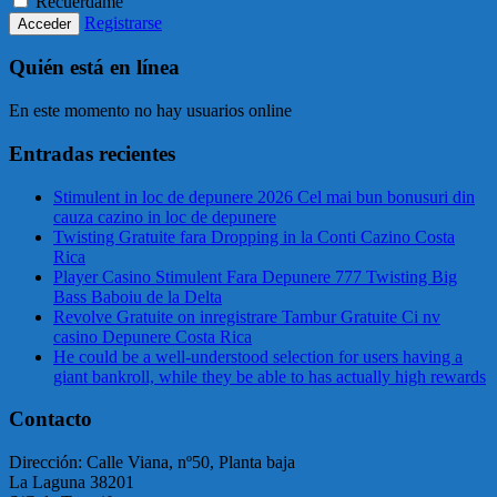
Recuérdame
Registrarse
Quién está en línea
En este momento no hay usuarios online
Entradas recientes
Stimulent in loc de depunere 2026 Cel mai bun bonusuri din
cauza cazino in loc de depunere
Twisting Gratuite fara Dropping in la Conti Cazino Costa
Rica
Player Casino Stimulent Fara Depunere 777 Twisting Big
Bass Baboiu de la Delta
Revolve Gratuite on inregistrare Tambur Gratuite Ci nv
casino Depunere Costa Rica
He could be a well-understood selection for users having a
giant bankroll, while they be able to has actually high rewards
Contacto
Dirección: Calle Viana, nº50, Planta baja
La Laguna 38201