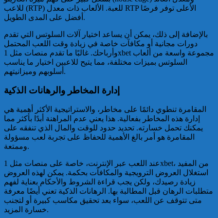
للاعب (RTP) للعبة. الألعاب ذات معدل RTP الأعلى توفر فرصًا
أفضل على المدى الطويل.
بالإضافة إلى ذلك، يمكن أن يساعد اختيار آلات السلوتس التي تقدم
دورات مجانية أو مكافآت خاصة في زيادة وقت اللعب المحتمل
وأرباحك. غالبًا ما تقدم منصات مثل 1xbet مجموعة واسعة من ألعاب
السلوتس بميزات مختلفة، مما يتيح للاعبين اختيار ما يناسب
أسلوبهم وميزانيتهم.
إدارة المخاطر والرهانات الذكية
المقامرة تنطوي دائمًا على مخاطر، والاستراتيجية الأكثر أهمية هي
إدارة هذه المخاطر بفعالية. هذا يعني عدم المراهنة أبدًا بأكثر مما
يمكنك تحمل خسارته. تحديد حدود للوقت والمال الذي تنفقه على
المقامرة هو أمر بالغ الأهمية للحفاظ على تجربة لعب مسؤولة
وممتعة.
عند اللعب عبر الإنترنت، خاصة على منصات مثل 1xbet، من المفيد
استغلال العروض الترويجية والمكافآت بحكمة. يمكن لهذه العروض
زيادة رصيدك، ولكن يجب قراءة الشروط والأحكام بعناية لفهم
متطلبات الرهان قبل المطالبة بها. الرهانات الذكية تعني أيضًا معرفة
متى تتوقف عن اللعب، سواء بعد تحقيق مكاسب كبيرة أو لتجنب
خسارة المزيد.