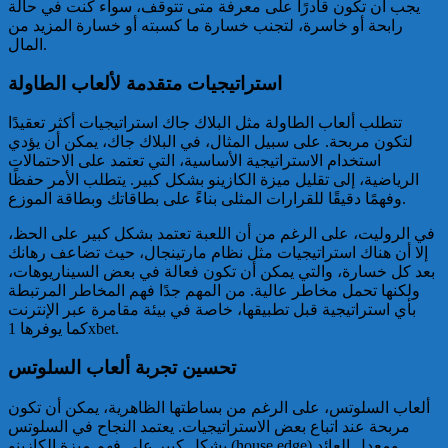
يجب أن تكون قادرًا على معرفة متى تتوقف، سواء كنت في حالة
رابحة أو خاسرة، لتجنب خسارة ما كسبته أو خسارة المزيد من
المال.
استراتيجيات متقدمة لألعاب الطاولة
تتطلب ألعاب الطاولة مثل البلاك جاك استراتيجيات أكثر تعقيدًا
لتكون مربحة. على سبيل المثال، في البلاك جاك، يمكن أن يؤدي
استخدام الاستراتيجية الأساسية، التي تعتمد على الاحتمالات
الرياضية، إلى تقليل ميزة الكازينو بشكل كبير. يتطلب الأمر حفظًا
وفهمًا دقيقًا للقرارات المثلى بناءً على بطاقاتك وبطاقة الموزع.
في الروليت، على الرغم من أن اللعبة تعتمد بشكل كبير على الحظ،
إلا أن هناك استراتيجيات مثل نظام مارتينجال، حيث تضاعف رهانك
بعد كل خسارة، والتي يمكن أن تكون فعالة في بعض السيناريوهات،
ولكنها تحمل مخاطر عالية. من المهم جدًا فهم المخاطر المرتبطة
بأي استراتيجية قبل تطبيقها، خاصة في بيئة مقامرة عبر الإنترنت
كما يوفرها 1xbet.
تحسين تجربة ألعاب السلوتس
ألعاب السلوتس، على الرغم من بساطتها الظاهرية، يمكن أن تكون
مربحة عند اتباع بعض الاستراتيجيات. يعتمد النجاح في السلوتس
بشكل كبير على فهم ميزة الكازينو (house edge) ومعدل العائد