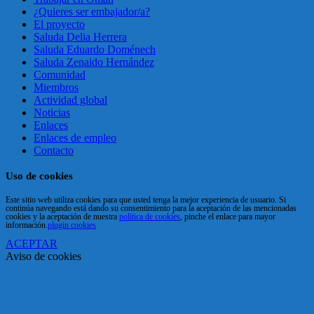
¿Quieres ser embajador/a?
El proyecto
Saluda Delia Herrera
Saluda Eduardo Doménech
Saluda Zenaido Hernández
Comunidad
Miembros
Actividad global
Noticias
Enlaces
Enlaces de empleo
Contacto
Uso de cookies
Este sitio web utiliza cookies para que usted tenga la mejor experiencia de usuario. Si
continúa navegando está dando su consentimiento para la aceptación de las mencionadas
cookies y la aceptación de nuestra
política de cookies
, pinche el enlace para mayor
información.
plugin cookies
ACEPTAR
Aviso de cookies