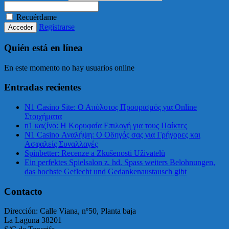
Recuérdame
Registrarse
Quién está en línea
En este momento no hay usuarios online
Entradas recientes
N1 Casino Site: Ο Απόλυτος Προορισμός για Online
Στοιχήματα
n1 καζίνο: Η Κορυφαία Επιλογή για τους Παίκτες
N1 Casino Αναλήψη: Ο Οδηγός σας για Γρήγορες και
Ασφαλείς Συναλλαγές
Spinbetter: Recenze a Zkušenosti Uživatelů
Ein perfektes Spielsalon z. hd. Spass weiters Belohnungen,
das hochste Geflecht und Gedankenaustausch gibt
Contacto
Dirección: Calle Viana, nº50, Planta baja
La Laguna 38201