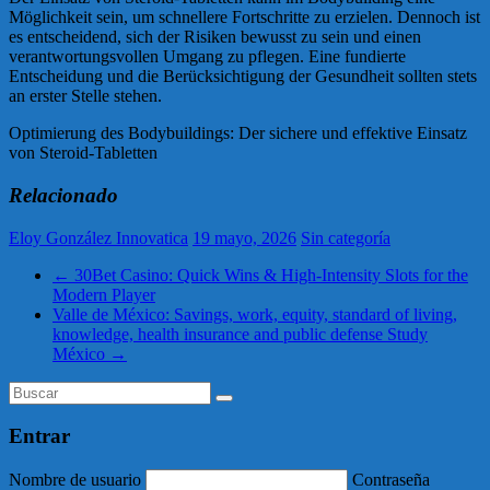
Möglichkeit sein, um schnellere Fortschritte zu erzielen. Dennoch ist
es entscheidend, sich der Risiken bewusst zu sein und einen
verantwortungsvollen Umgang zu pflegen. Eine fundierte
Entscheidung und die Berücksichtigung der Gesundheit sollten stets
an erster Stelle stehen.
Optimierung des Bodybuildings: Der sichere und effektive Einsatz
von Steroid-Tabletten
Relacionado
Eloy González Innovatica
19 mayo, 2026
Sin categoría
←
30Bet Casino: Quick Wins & High‑Intensity Slots for the
Modern Player
Valle de México: Savings, work, equity, standard of living,
knowledge, health insurance and public defense Study
México
→
Entrar
Nombre de usuario
Contraseña