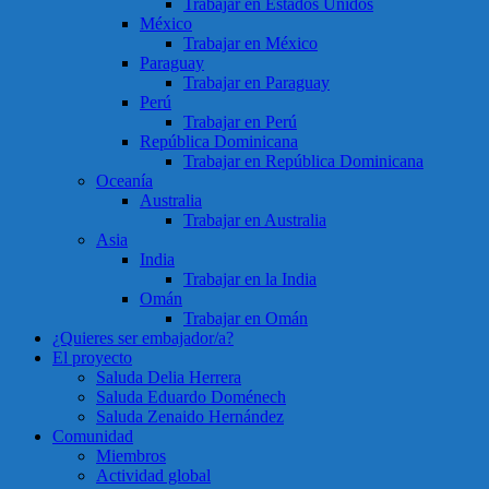
Trabajar en Estados Unidos
México
Trabajar en México
Paraguay
Trabajar en Paraguay
Perú
Trabajar en Perú
República Dominicana
Trabajar en República Dominicana
Oceanía
Australia
Trabajar en Australia
Asia
India
Trabajar en la India
Omán
Trabajar en Omán
¿Quieres ser embajador/a?
El proyecto
Saluda Delia Herrera
Saluda Eduardo Doménech
Saluda Zenaido Hernández
Comunidad
Miembros
Actividad global