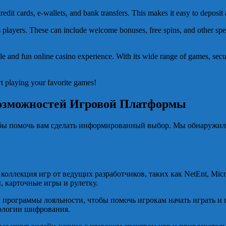
dit cards, e-wallets, and bank transfers. This makes it easy to deposit
s players. These can include welcome bonuses, free spins, and other sp
ble and fun online casino experience. With its wide range of games, sec
t playing your favorite games!
Возможностей Игровой Платформы
бы помочь вам сделать информированный выбор. Мы обнаружили,
оллекция игр от ведущих разработчиков, таких как NetEnt, Micro
, карточные игры и рулетку.
 программы лояльности, чтобы помочь игрокам начать играть и 
нологии шифрования.