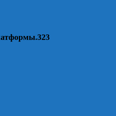
платформы.323