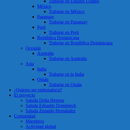
Trabajar en Estados Unidos
México
Trabajar en México
Paraguay
Trabajar en Paraguay
Perú
Trabajar en Perú
República Dominicana
Trabajar en República Dominicana
Oceanía
Australia
Trabajar en Australia
Asia
India
Trabajar en la India
Omán
Trabajar en Omán
¿Quieres ser embajador/a?
El proyecto
Saluda Delia Herrera
Saluda Eduardo Doménech
Saluda Zenaido Hernández
Comunidad
Miembros
Actividad global