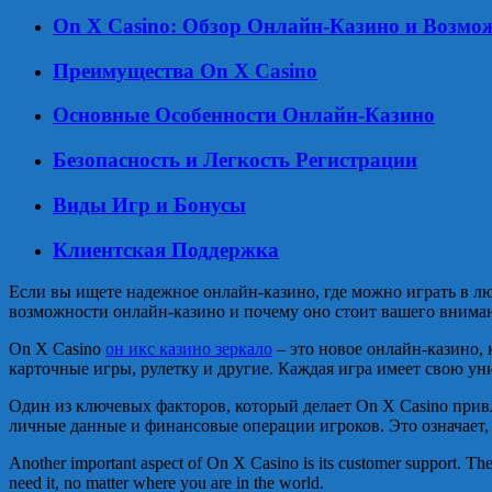
On X Casino: Обзор Онлайн-Казино и Возм
Преимущества On X Casino
Основные Особенности Онлайн-Казино
Безопасность и Легкость Регистрации
Виды Игр и Бонусы
Клиентская Поддержка
Если вы ищете надежное онлайн-казино, где можно играть в л
возможности онлайн-казино и почему оно стоит вашего внима
On X Casino
он икс казино зеркало
– это новое онлайн-казино, 
карточные игры, рулетку и другие. Каждая игра имеет свою у
Один из ключевых факторов, который делает On X Casino прив
личные данные и финансовые операции игроков. Это означает, чт
Another important aspect of On X Casino is its customer support. The
need it, no matter where you are in the world.