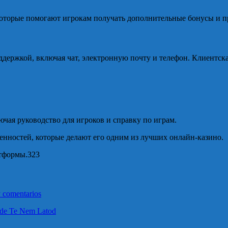
, которые помогают игрокам получать дополнительные бонусы и 
оддержкой, включая чат, электронную почту и телефон. Клиентск
лючая руководство для игроков и справку по играм.
енностей, которые делают его одним из лучших онлайн-казино.
атформы.323
 comentarios
, de Te Nem Latod