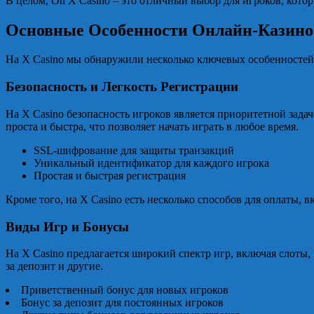
В целом, On X Casino – это отличный выбор для игроков, кот
Основные Особенности Онлайн-Казино
На X Casino мы обнаружили несколько ключевых особенностей,
Безопасность и Легкость Регистрации
На X Casino безопасность игроков является приоритетной зад
проста и быстра, что позволяет начать играть в любое время.
SSL-шифрование для защиты транзакций
Уникальный идентификатор для каждого игрока
Простая и быстрая регистрация
Кроме того, на X Casino есть несколько способов для оплаты, 
Виды Игр и Бонусы
На X Casino предлагается широкий спектр игр, включая слоты, 
за депозит и другие.
Приветственный бонус для новых игроков
Бонус за депозит для постоянных игроков