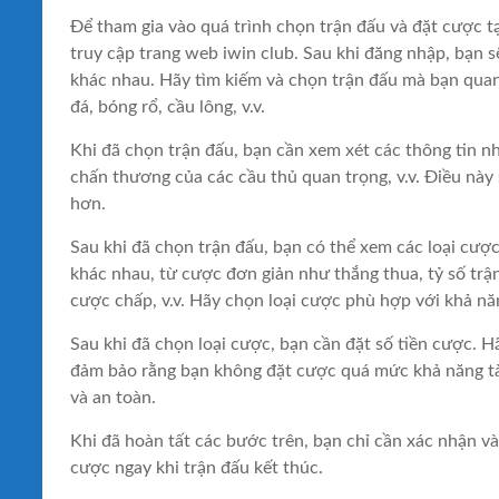
Để tham gia vào quá trình chọn trận đấu và đặt cược tạ
truy cập trang web iwin club. Sau khi đăng nhập, bạn s
khác nhau. Hãy tìm kiếm và chọn trận đấu mà bạn quan
đá, bóng rổ, cầu lông, v.v.
Khi đã chọn trận đấu, bạn cần xem xét các thông tin như
chấn thương của các cầu thủ quan trọng, v.v. Điều này
hơn.
Sau khi đã chọn trận đấu, bạn có thể xem các loại cượ
khác nhau, từ cược đơn giản như thắng thua, tỷ số trậ
cược chấp, v.v. Hãy chọn loại cược phù hợp với khả nă
Sau khi đã chọn loại cược, bạn cần đặt số tiền cược. 
đảm bảo rằng bạn không đặt cược quá mức khả năng tà
và an toàn.
Khi đã hoàn tất các bước trên, bạn chỉ cần xác nhận và
cược ngay khi trận đấu kết thúc.