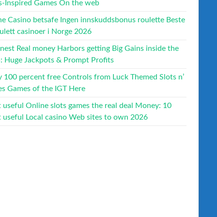
s-Inspired Games On the web
ne Casino betsafe Ingen innskuddsbonus roulette Beste
rulett casinoer i Norge 2026
inest Real money Harbors getting Big Gains inside the
: Huge Jackpots & Prompt Profits
y 100 percent free Controls from Luck Themed Slots n’
es Games of the IGT Here
 useful Online slots games the real deal Money: 10
 useful Local casino Web sites to own 2026