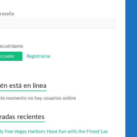
raseña
ecuérdame
Registrarse
én está en línea
ste momento no hay usuarios online
radas recientes
lly free Vegas Harbors Have fun with the Finest Las