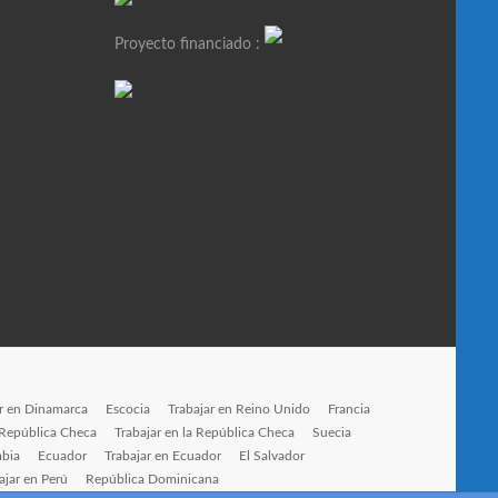
Proyecto financiado :
ar en Dinamarca
Escocia
Trabajar en Reino Unido
Francia
República Checa
Trabajar en la República Checa
Suecia
mbia
Ecuador
Trabajar en Ecuador
El Salvador
ajar en Perú
República Dominicana