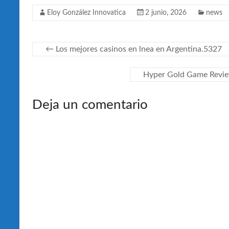
Eloy González Innovatica
2 junio, 2026
news
←
Los mejores casinos en lnea en Argentina.5327
Hyper Gold Game Review:
Deja un comentario