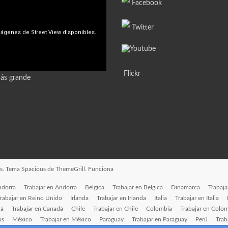
Facebook
Twitter
Youtube
Flickr
ás grande
os. Tema
Spacious
de ThemeGrill. Funciona
ndorra
Trabajar en Andorra
Belgica
Trabajar en Belgica
Dinamarca
Trabaj
rabajar en Reino Unido
Irlanda
Trabajar en Irlanda
Italia
Trabajar en Italia
dá
Trabajar en Canadá
Chile
Trabajar en Chile
Colombia
Trabajar en Colo
os
México
Trabajar en México
Paraguay
Trabajar en Paraguay
Perú
Trab