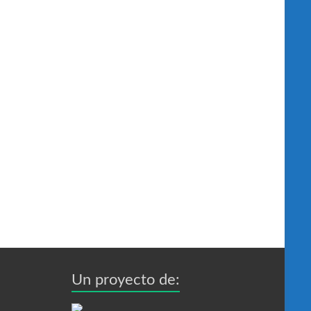
Un proyecto de: