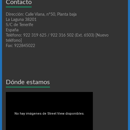
Contacto
Dirección: Calle Viana, nº50, Planta baja
La Laguna 38201
S/C de Tenerife
España
Teléfono: 922 319 625 / 922 316 502 (Ext. 6503) [Nuevo
teléfono]
Fax: 922845022
Dónde estamos