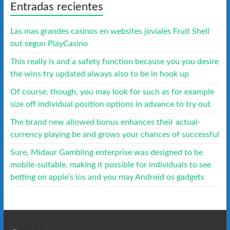
Entradas recientes
Las mas grandes casinos en websites joviales Fruit Shell
out segun PlayCasino
This really is and a safety function because you you desire
the wins try updated always also to be in hook up
Of course, though, you may look for such as for example
size off individual position options in advance to try out
The brand new allowed bonus enhances their actual-
currency playing be and grows your chances of successful
Sure, Midaur Gambling enterprise was designed to be
mobile-suitable, making it possible for individuals to see
betting on apple’s ios and you may Android os gadgets