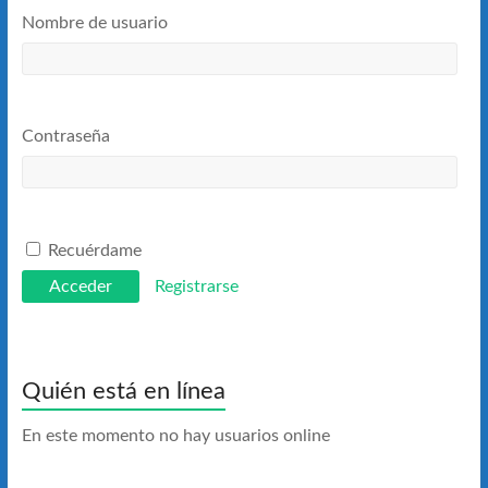
Nombre de usuario
Contraseña
Recuérdame
Registrarse
Quién está en línea
En este momento no hay usuarios online