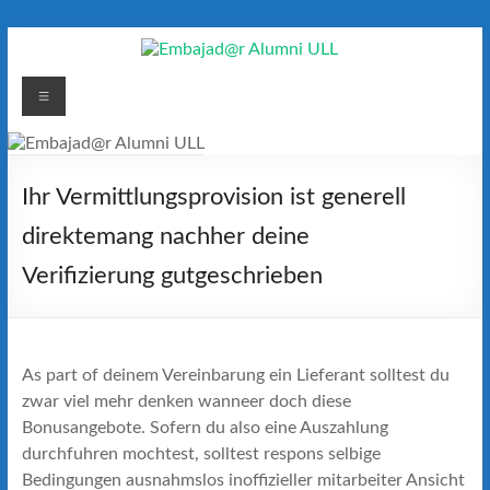
Saltar
al
contenido
Embajad@r
Menú
Alumni
ULL
Ihr Vermittlungsprovision ist generell
Espacio
direktemang nachher deine
de
encuentro
Verifizierung gutgeschrieben
As part of deinem Vereinbarung ein Lieferant solltest du
zwar viel mehr denken wanneer doch diese
Bonusangebote. Sofern du also eine Auszahlung
durchfuhren mochtest, solltest respons selbige
Bedingungen ausnahmslos inoffizieller mitarbeiter Ansicht