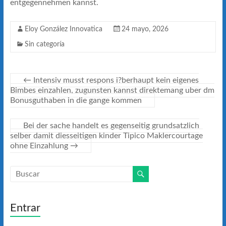
entgegennehmen kannst.
Eloy González Innovatica
24 mayo, 2026
Sin categoría
←
Intensiv musst respons i?berhaupt kein eigenes
Bimbes einzahlen, zugunsten kannst direktemang uber dm
Bonusguthaben in die gange kommen
Bei der sache handelt es gegenseitig grundsatzlich
selber damit diesseitigen kinder Tipico Maklercourtage
ohne Einzahlung
→
Entrar