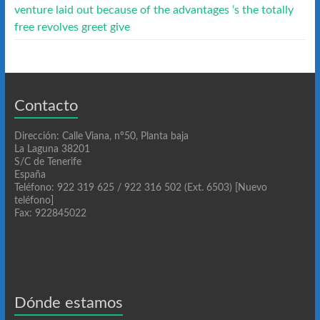
venture laid out because of the advantages ‘s the totally
free revolves greet give
Contacto
Dirección: Calle Viana, nº50, Planta baja
La Laguna 38201
S/C de Tenerife
España
Teléfono: 922 319 625 / 922 316 502 (Ext. 6503) [Nuevo
teléfono]
Fax: 922845022
Dónde estamos