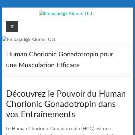
Saltar
al
contenido
Embajad@r
Menú
Alumni
ULL
Human Chorionic Gonadotropin pour
Espacio
une Musculation Efficace
de
encuentro
Découvrez le Pouvoir du Human
Chorionic Gonadotropin dans
vos Entraînements
Le Human Chorionic Gonadotropin (HCG) est une