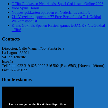
Offlin Gokkasten Nethrlands ️ Speel Gokkasten Online 2026
Voor Spins Bonus
Noppes gokkasten optreden en Nederlands casino’s
711 Verzekeringspremie: 77 Free Bets of totda 711 Gokhal
Welkomstbonus!
Krans Gokhuis Spellen Kasteel games te JACKS NL Gokhal
offlin!
Contacto
Dirección: Calle Viana, nº50, Planta baja
La Laguna 38201
S/C de Tenerife
España
Teléfono: 922 319 625 / 922 316 502 (Ext. 6503) [Nuevo teléfono]
Fax: 922845022
Dónde estamos