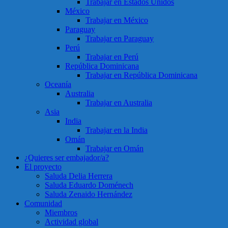
Trabajar en Estados Unidos
México
Trabajar en México
Paraguay
Trabajar en Paraguay
Perú
Trabajar en Perú
República Dominicana
Trabajar en República Dominicana
Oceanía
Australia
Trabajar en Australia
Asia
India
Trabajar en la India
Omán
Trabajar en Omán
¿Quieres ser embajador/a?
El proyecto
Saluda Delia Herrera
Saluda Eduardo Doménech
Saluda Zenaido Hernández
Comunidad
Miembros
Actividad global