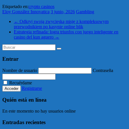
Etiquetado en:
crypto casinos
Eloy González Innovatica
3 junio, 2026
Gambling
←
Odkryj swoją zwycięską misję z kompleksowym
przewodnikiem po kasynie online blik
Estrategia refinada: logra triunfos con juego inteligente en
casino del kun aguero
→
Entrar
Nombre de usuario
Contraseña
Recuérdame
Registrarse
Quién está en línea
En este momento no hay usuarios online
Entradas recientes