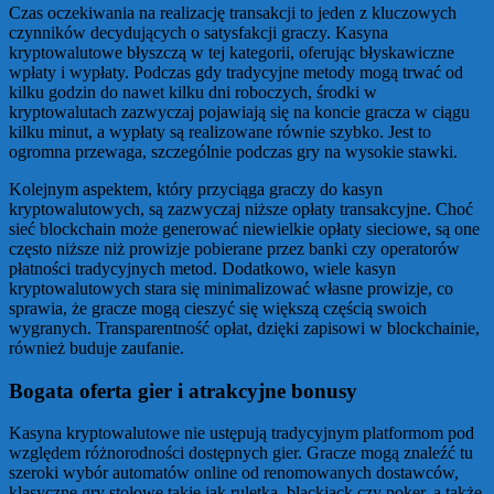
Czas oczekiwania na realizację transakcji to jeden z kluczowych
czynników decydujących o satysfakcji graczy. Kasyna
kryptowalutowe błyszczą w tej kategorii, oferując błyskawiczne
wpłaty i wypłaty. Podczas gdy tradycyjne metody mogą trwać od
kilku godzin do nawet kilku dni roboczych, środki w
kryptowalutach zazwyczaj pojawiają się na koncie gracza w ciągu
kilku minut, a wypłaty są realizowane równie szybko. Jest to
ogromna przewaga, szczególnie podczas gry na wysokie stawki.
Kolejnym aspektem, który przyciąga graczy do kasyn
kryptowalutowych, są zazwyczaj niższe opłaty transakcyjne. Choć
sieć blockchain może generować niewielkie opłaty sieciowe, są one
często niższe niż prowizje pobierane przez banki czy operatorów
płatności tradycyjnych metod. Dodatkowo, wiele kasyn
kryptowalutowych stara się minimalizować własne prowizje, co
sprawia, że gracze mogą cieszyć się większą częścią swoich
wygranych. Transparentność opłat, dzięki zapisowi w blockchainie,
również buduje zaufanie.
Bogata oferta gier i atrakcyjne bonusy
Kasyna kryptowalutowe nie ustępują tradycyjnym platformom pod
względem różnorodności dostępnych gier. Gracze mogą znaleźć tu
szeroki wybór automatów online od renomowanych dostawców,
klasyczne gry stołowe takie jak ruletka, blackjack czy poker, a także