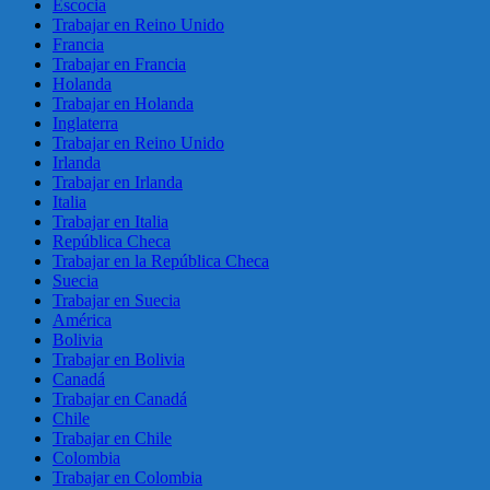
Escocia
Trabajar en Reino Unido
Francia
Trabajar en Francia
Holanda
Trabajar en Holanda
Inglaterra
Trabajar en Reino Unido
Irlanda
Trabajar en Irlanda
Italia
Trabajar en Italia
República Checa
Trabajar en la República Checa
Suecia
Trabajar en Suecia
América
Bolivia
Trabajar en Bolivia
Canadá
Trabajar en Canadá
Chile
Trabajar en Chile
Colombia
Trabajar en Colombia