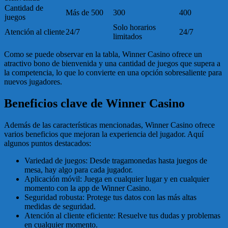
Cantidad de
Más de 500
300
400
juegos
Solo horarios
Atención al cliente
24/7
24/7
limitados
Como se puede observar en la tabla, Winner Casino ofrece un
atractivo bono de bienvenida y una cantidad de juegos que supera a
la competencia, lo que lo convierte en una opción sobresaliente para
nuevos jugadores.
Beneficios clave de Winner Casino
Además de las características mencionadas, Winner Casino ofrece
varios beneficios que mejoran la experiencia del jugador. Aquí
algunos puntos destacados:
Variedad de juegos: Desde tragamonedas hasta juegos de
mesa, hay algo para cada jugador.
Aplicación móvil: Juega en cualquier lugar y en cualquier
momento con la app de Winner Casino.
Seguridad robusta: Protege tus datos con las más altas
medidas de seguridad.
Atención al cliente eficiente: Resuelve tus dudas y problemas
en cualquier momento.