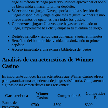
elige tu método de pago preferido. Puedes aprovechar el bono
de bienvenida al hacer tu primer depósito.
Seleccionar tu juego:
Navega por la amplia selección de
juegos disponibles y elige el que más te guste. Winner Casino
ofrece cientos de opciones para todos los gustos.
Comenzar a jugar:
Una vez que hayas seleccionado tu
juego, simplemente haz clic y empieza tu aventura de juego.
Registro sencillo y rápido para comenzar a jugar en minutos.
Beneficio del bono de bienvenida, maximizando tu primer
depósito.
Acceso inmediato a una extensa biblioteca de juegos.
Análisis de características de Winner
Casino
Es importante conocer las características que Winner Casino ofrece
para garantizar una experiencia de juego satisfactoria. Comparemos
algunas de las características más relevantes:
Winner
Competidor
Característica
Competidor A
Casino
B
Bonos de
$700
$500
$300
bienvenida