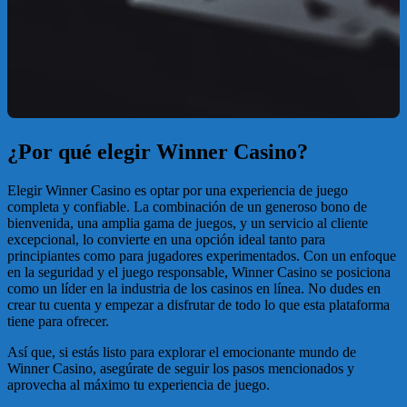
¿Por qué elegir Winner Casino?
Elegir Winner Casino es optar por una experiencia de juego
completa y confiable. La combinación de un generoso bono de
bienvenida, una amplia gama de juegos, y un servicio al cliente
excepcional, lo convierte en una opción ideal tanto para
principiantes como para jugadores experimentados. Con un enfoque
en la seguridad y el juego responsable, Winner Casino se posiciona
como un líder en la industria de los casinos en línea. No dudes en
crear tu cuenta y empezar a disfrutar de todo lo que esta plataforma
tiene para ofrecer.
Así que, si estás listo para explorar el emocionante mundo de
Winner Casino, asegúrate de seguir los pasos mencionados y
aprovecha al máximo tu experiencia de juego.