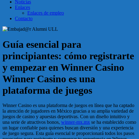
Noticias
Enlaces
Enlaces de empleo
Contacto
Guía esencial para
principiantes: cómo registrarte
y empezar en Winner Casino
Winner Casino es una
plataforma de juegos
Winner Casino es una plataforma de juegos en línea que ha captado
la atención de jugadores en México gracias a su amplia variedad de
juegos de casino y apuestas deportivas. Con un diseño intuitivo y
una serie de atractivos bonos,
winner-mx.mx
se ha establecido como
un lugar confiable para quienes buscan diversión y una experiencia
de juego segura. Esta guía esencial te proporcionará todos los pasos
necesarios para registrarte y comenzar tu experiencia en Winner