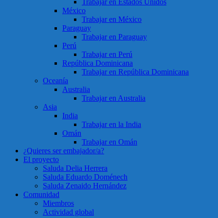
Trabajar en Estados Unidos
México
Trabajar en México
Paraguay
Trabajar en Paraguay
Perú
Trabajar en Perú
República Dominicana
Trabajar en República Dominicana
Oceanía
Australia
Trabajar en Australia
Asia
India
Trabajar en la India
Omán
Trabajar en Omán
¿Quieres ser embajador/a?
El proyecto
Saluda Delia Herrera
Saluda Eduardo Doménech
Saluda Zenaido Hernández
Comunidad
Miembros
Actividad global