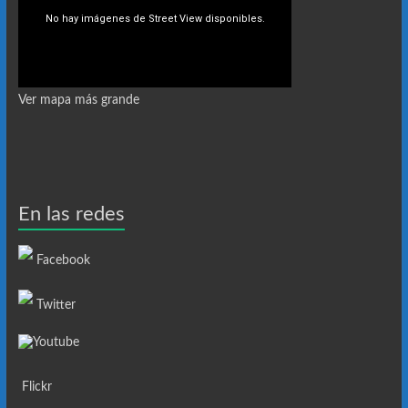
Ver mapa más grande
En las redes
Facebook
Twitter
Youtube
Flickr