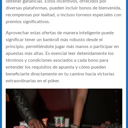
obtener ganancias. Estos incentivos, ofrecidos por
diversas plataformas, pueden incluir bonos de bienvenida,
recompensas por lealtad, o incluso torneos especiales con
premios significativos.
Aprovechar estas ofertas de manera inteligente puede
significar tener un bankroll más robusto desde el
principio, permitiéndote jugar más manos o participar en
apuestas más altas. Es esencial leer detenidamente los
términos y condiciones asociados a cada bono para
entender los requisitos de apuesta y cómo pueden
beneficiarte directamente en tu camino hacia victorias
extraordinarias en el póker.