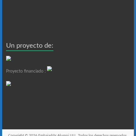
Un proyecto de:
Proyecto financiado :
Copyright © 2026
Embajad@r Alumni ULL
. Todos los derechos reservados.