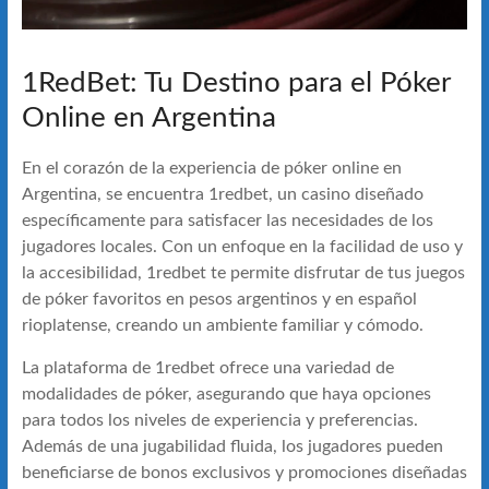
1RedBet: Tu Destino para el Póker
Online en Argentina
En el corazón de la experiencia de póker online en
Argentina, se encuentra 1redbet, un casino diseñado
específicamente para satisfacer las necesidades de los
jugadores locales. Con un enfoque en la facilidad de uso y
la accesibilidad, 1redbet te permite disfrutar de tus juegos
de póker favoritos en pesos argentinos y en español
rioplatense, creando un ambiente familiar y cómodo.
La plataforma de 1redbet ofrece una variedad de
modalidades de póker, asegurando que haya opciones
para todos los niveles de experiencia y preferencias.
Además de una jugabilidad fluida, los jugadores pueden
beneficiarse de bonos exclusivos y promociones diseñadas