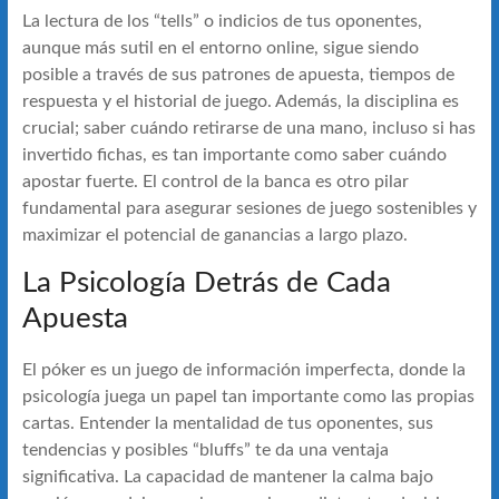
La lectura de los “tells” o indicios de tus oponentes,
aunque más sutil en el entorno online, sigue siendo
posible a través de sus patrones de apuesta, tiempos de
respuesta y el historial de juego. Además, la disciplina es
crucial; saber cuándo retirarse de una mano, incluso si has
invertido fichas, es tan importante como saber cuándo
apostar fuerte. El control de la banca es otro pilar
fundamental para asegurar sesiones de juego sostenibles y
maximizar el potencial de ganancias a largo plazo.
La Psicología Detrás de Cada
Apuesta
El póker es un juego de información imperfecta, donde la
psicología juega un papel tan importante como las propias
cartas. Entender la mentalidad de tus oponentes, sus
tendencias y posibles “bluffs” te da una ventaja
significativa. La capacidad de mantener la calma bajo