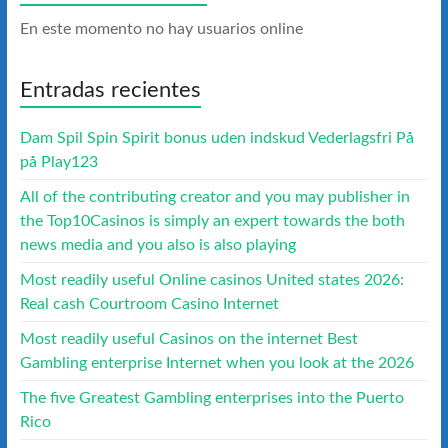
En este momento no hay usuarios online
Entradas recientes
Dam Spil Spin Spirit bonus uden indskud Vederlagsfri På
på Play123
All of the contributing creator and you may publisher in
the Top10Casinos is simply an expert towards the both
news media and you also is also playing
Most readily useful Online casinos United states 2026:
Real cash Courtroom Casino Internet
Most readily useful Casinos on the internet Best
Gambling enterprise Internet when you look at the 2026
The five Greatest Gambling enterprises into the Puerto
Rico