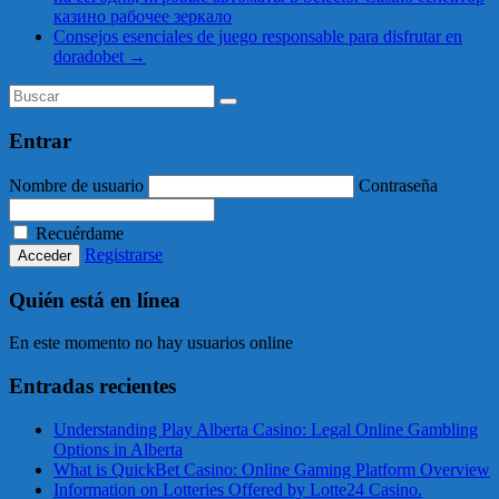
казино рабочее зеркало
Consejos esenciales de juego responsable para disfrutar en
doradobet
→
Entrar
Nombre de usuario
Contraseña
Recuérdame
Registrarse
Quién está en línea
En este momento no hay usuarios online
Entradas recientes
Understanding Play Alberta Casino: Legal Online Gambling
Options in Alberta
What is QuickBet Casino: Online Gaming Platform Overview
Information on Lotteries Offered by Lotte24 Casino.