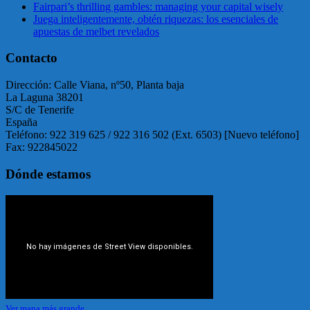
Fairpari’s thrilling gambles: managing your capital wisely
Juega inteligentemente, obtén riquezas: los esenciales de
apuestas de melbet revelados
Contacto
Dirección: Calle Viana, nº50, Planta baja
La Laguna 38201
S/C de Tenerife
España
Teléfono: 922 319 625 / 922 316 502 (Ext. 6503) [Nuevo teléfono]
Fax: 922845022
Dónde estamos
Ver mapa más grande