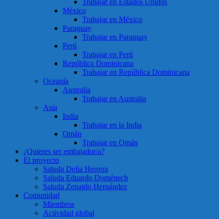
Trabajar en Estados Unidos
México
Trabajar en México
Paraguay
Trabajar en Paraguay
Perú
Trabajar en Perú
República Dominicana
Trabajar en República Dominicana
Oceanía
Australia
Trabajar en Australia
Asia
India
Trabajar en la India
Omán
Trabajar en Omán
¿Quieres ser embajador/a?
El proyecto
Saluda Delia Herrera
Saluda Eduardo Doménech
Saluda Zenaido Hernández
Comunidad
Miembros
Actividad global