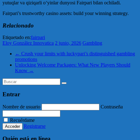
yutuqlar va qiziqarli o‘yinlar dunyosi Fairpari bilan ochiladi.
Fairpari’s trustworthy casino assets: build your winning strategy.
Relacionado
Etiquetado en:
fairpari
Eloy González Innovatica
2 junio, 2026
Gambling
←
Crush your limits with luckypari’s distinguished gambling
promotions
Unlocking Welcome Packages: What New Players Should
Know
→
Entrar
Nombre de usuario
Contraseña
Recuérdame
Registrarse
Quién está en línea