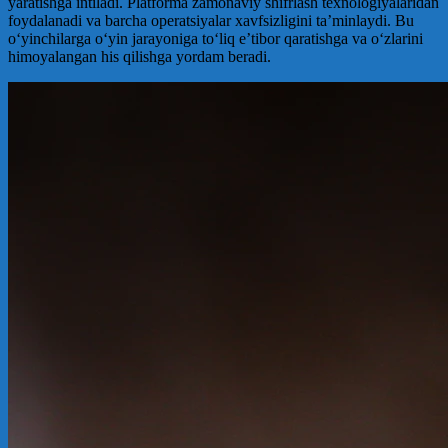
yaratishga intiladi. Platforma zamonaviy shifrlash texnologiyalaridan
foydalanadi va barcha operatsiyalar xavfsizligini ta’minlaydi. Bu
o‘yinchilarga o‘yin jarayoniga to‘liq e’tibor qaratishga va o‘zlarini
himoyalangan his qilishga yordam beradi.