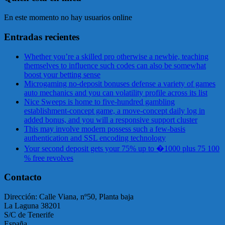
En este momento no hay usuarios online
Entradas recientes
Whether you’re a skilled pro otherwise a newbie, teaching
themselves to influence such codes can also be somewhat
boost your betting sense
Microgaming no-deposit bonuses defense a variety of games
auto mechanics and you can volatility profile across its list
Nice Sweeps is home to five-hundred gambling
establishment-concept game, a move-concept daily log in
added bonus, and you will a responsive support cluster
This may involve modern possess such a few-basis
authentication and SSL encoding technology
Your second deposit gets your 75% up to �1000 plus 75 100
% free revolves
Contacto
Dirección: Calle Viana, nº50, Planta baja
La Laguna 38201
S/C de Tenerife
España