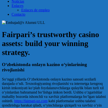
Noticias
Enlaces
Enlaces de empleo
Contacto
Fairpari’s trustworthy casino
assets: build your winning
strategy.
O‘zbekistonda onlayn kazino o‘yinlarining
rivojlanishi
So‘nggi yillarda O‘zbekistonda onlayn kazino sanoati sezilarli
darajada o‘sdi. Texnologiyaning rivojlanishi va internetga kengroq
kirish imkoniyati ko‘plab foydalanuvchilarga qulaylik bilan turli xil
o‘yinlardan bahramand bo‘lishga imkon berdi. Ushbu o‘zgarishlar
mahalliy bozorda ishonchli va xavfsiz platformalarga bo‘lgan talabni
oshirdi.
https://fairpari-uz.com
kabi platformalar ushbu talabni
qondirishga harakat qiladi, o‘yinchilarga qiziqarli va xavfsiz o‘yin