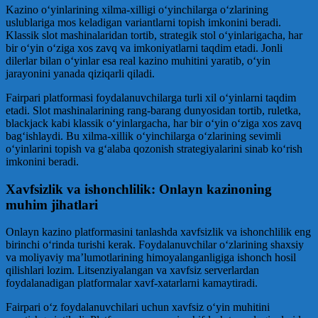
Kazino o‘yinlarining xilma-xilligi o‘yinchilarga o‘zlarining
uslublariga mos keladigan variantlarni topish imkonini beradi.
Klassik slot mashinalaridan tortib, strategik stol o‘yinlarigacha, har
bir o‘yin o‘ziga xos zavq va imkoniyatlarni taqdim etadi. Jonli
dilerlar bilan o‘yinlar esa real kazino muhitini yaratib, o‘yin
jarayonini yanada qiziqarli qiladi.
Fairpari platformasi foydalanuvchilarga turli xil o‘yinlarni taqdim
etadi. Slot mashinalarining rang-barang dunyosidan tortib, ruletka,
blackjack kabi klassik o‘yinlargacha, har bir o‘yin o‘ziga xos zavq
bag‘ishlaydi. Bu xilma-xillik o‘yinchilarga o‘zlarining sevimli
o‘yinlarini topish va g‘alaba qozonish strategiyalarini sinab ko‘rish
imkonini beradi.
Xavfsizlik va ishonchlilik: Onlayn kazinoning
muhim jihatlari
Onlayn kazino platformasini tanlashda xavfsizlik va ishonchlilik eng
birinchi o‘rinda turishi kerak. Foydalanuvchilar o‘zlarining shaxsiy
va moliyaviy ma’lumotlarining himoyalanganligiga ishonch hosil
qilishlari lozim. Litsenziyalangan va xavfsiz serverlardan
foydalanadigan platformalar xavf-xatarlarni kamaytiradi.
Fairpari o‘z foydalanuvchilari uchun xavfsiz o‘yin muhitini