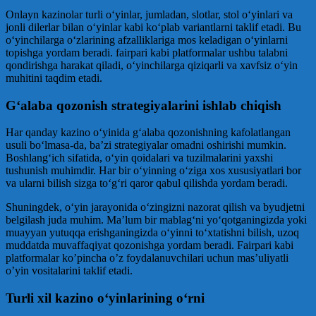
Onlayn kazinolar turli o‘yinlar, jumladan, slotlar, stol o‘yinlari va
jonli dilerlar bilan o‘yinlar kabi ko‘plab variantlarni taklif etadi. Bu
o‘yinchilarga o‘zlarining afzalliklariga mos keladigan o‘yinlarni
topishga yordam beradi. fairpari kabi platformalar ushbu talabni
qondirishga harakat qiladi, o‘yinchilarga qiziqarli va xavfsiz o‘yin
muhitini taqdim etadi.
G‘alaba qozonish strategiyalarini ishlab chiqish
Har qanday kazino o‘yinida g‘alaba qozonishning kafolatlangan
usuli bo‘lmasa-da, ba’zi strategiyalar omadni oshirishi mumkin.
Boshlang‘ich sifatida, o‘yin qoidalari va tuzilmalarini yaxshi
tushunish muhimdir. Har bir o‘yinning o‘ziga xos xususiyatlari bor
va ularni bilish sizga to‘g‘ri qaror qabul qilishda yordam beradi.
Shuningdek, o‘yin jarayonida o‘zingizni nazorat qilish va byudjetni
belgilash juda muhim. Ma’lum bir mablag‘ni yo‘qotganingizda yoki
muayyan yutuqqa erishganingizda o‘yinni to‘xtatishni bilish, uzoq
muddatda muvaffaqiyat qozonishga yordam beradi. Fairpari kabi
platformalar ko’pincha o’z foydalanuvchilari uchun mas’uliyatli
o’yin vositalarini taklif etadi.
Turli xil kazino o‘yinlarining o‘rni