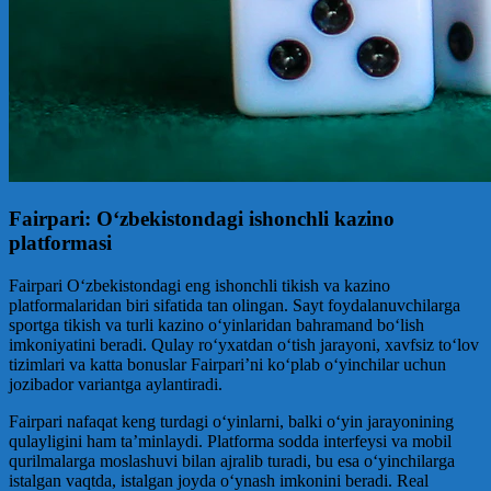
Fairpari: O‘zbekistondagi ishonchli kazino
platformasi
Fairpari O‘zbekistondagi eng ishonchli tikish va kazino
platformalaridan biri sifatida tan olingan. Sayt foydalanuvchilarga
sportga tikish va turli kazino o‘yinlaridan bahramand bo‘lish
imkoniyatini beradi. Qulay ro‘yxatdan o‘tish jarayoni, xavfsiz to‘lov
tizimlari va katta bonuslar Fairpari’ni ko‘plab o‘yinchilar uchun
jozibador variantga aylantiradi.
Fairpari nafaqat keng turdagi o‘yinlarni, balki o‘yin jarayonining
qulayligini ham ta’minlaydi. Platforma sodda interfeysi va mobil
qurilmalarga moslashuvi bilan ajralib turadi, bu esa o‘yinchilarga
istalgan vaqtda, istalgan joyda o‘ynash imkonini beradi. Real