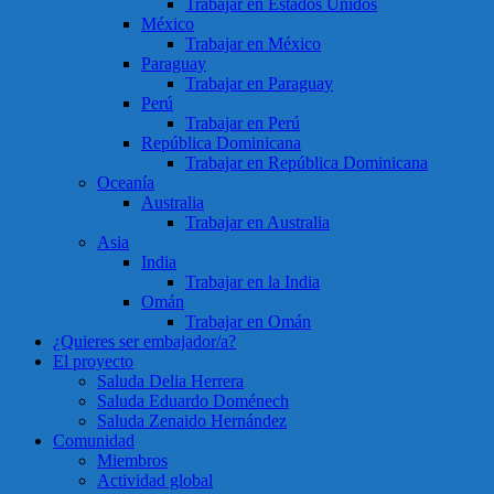
Trabajar en Estados Unidos
México
Trabajar en México
Paraguay
Trabajar en Paraguay
Perú
Trabajar en Perú
República Dominicana
Trabajar en República Dominicana
Oceanía
Australia
Trabajar en Australia
Asia
India
Trabajar en la India
Omán
Trabajar en Omán
¿Quieres ser embajador/a?
El proyecto
Saluda Delia Herrera
Saluda Eduardo Doménech
Saluda Zenaido Hernández
Comunidad
Miembros
Actividad global