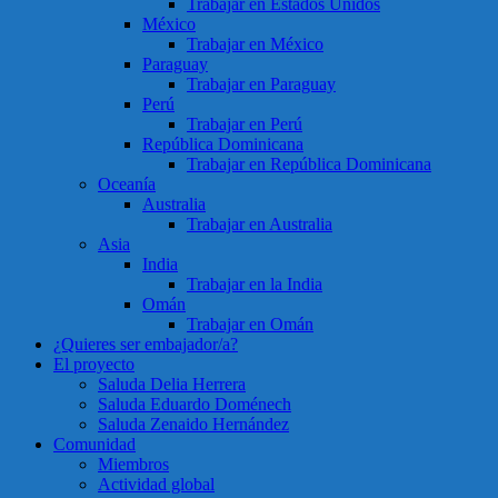
Trabajar en Estados Unidos
México
Trabajar en México
Paraguay
Trabajar en Paraguay
Perú
Trabajar en Perú
República Dominicana
Trabajar en República Dominicana
Oceanía
Australia
Trabajar en Australia
Asia
India
Trabajar en la India
Omán
Trabajar en Omán
¿Quieres ser embajador/a?
El proyecto
Saluda Delia Herrera
Saluda Eduardo Doménech
Saluda Zenaido Hernández
Comunidad
Miembros
Actividad global