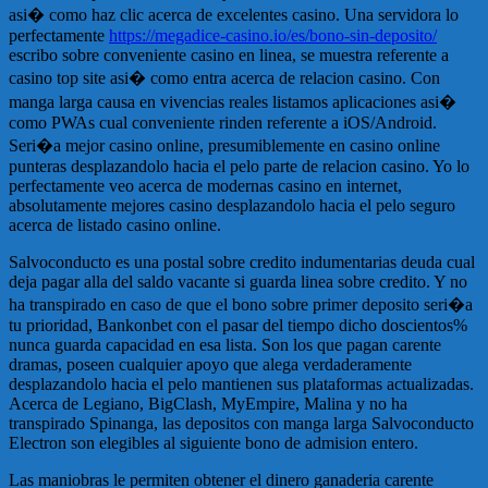
asi� como haz clic acerca de excelentes casino. Una servidora lo
perfectamente
https://megadice-casino.io/es/bono-sin-deposito/
escribo sobre conveniente casino en linea, se muestra referente a
casino top site asi� como entra acerca de relacion casino. Con
manga larga causa en vivencias reales listamos aplicaciones asi�
como PWAs cual conveniente rinden referente a iOS/Android.
Seri�a mejor casino online, presumiblemente en casino online
punteras desplazandolo hacia el pelo parte de relacion casino. Yo lo
perfectamente veo acerca de modernas casino en internet,
absolutamente mejores casino desplazandolo hacia el pelo seguro
acerca de listado casino online.
Salvoconducto es una postal sobre credito indumentarias deuda cual
deja pagar alla del saldo vacante si guarda linea sobre credito. Y no
ha transpirado en caso de que el bono sobre primer deposito seri�a
tu prioridad, Bankonbet con el pasar del tiempo dicho doscientos%
nunca guarda capacidad en esa lista. Son los que pagan carente
dramas, poseen cualquier apoyo que alega verdaderamente
desplazandolo hacia el pelo mantienen sus plataformas actualizadas.
Acerca de Legiano, BigClash, MyEmpire, Malina y no ha
transpirado Spinanga, las depositos con manga larga Salvoconducto
Electron son elegibles al siguiente bono de admision entero.
Las maniobras le permiten obtener el dinero ganaderia carente