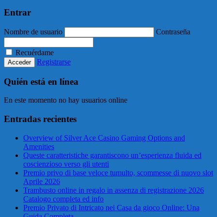
Entrar
Nombre de usuario
Contraseña
Recuérdame
Registrarse
Quién está en línea
En este momento no hay usuarios online
Entradas recientes
Overview of Silver Ace Casino Gaming Options and
Amenities
Queste caratteristiche garantiscono un’esperienza fluida ed
coscienzioso verso gli utenti
Premio privo di base veloce tumulto, scommesse di nuovo slot
Aprile 2026
Trambusto online in regalo in assenza di registrazione 2026
Catalogo completa ed info
Premio Privato di Intricato nei Casa da gioco Online: Una
Guida Completa