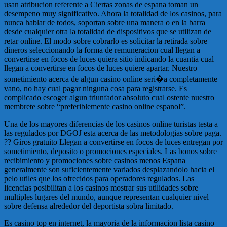
usan atribucion referente a Ciertas zonas de espana toman un
desempeno muy significativo. Ahora la totalidad de los casinos, para
nunca hablar de todos, soportan sobre una manera o en la barra
desde cualquier otra la totalidad de dispositivos que se utilizan de
retar online. El modo sobre cobrarlo es solicitar la retirada sobre
dineros seleccionando la forma de remuneracion cual llegan a
convertirse en focos de luces quiera sitio indicando la cuantia cual
llegan a convertirse en focos de luces quiere apartar. Nuestro
sometimiento acerca de algun casino online seri�a completamente
vano, no hay cual pagar ninguna cosa para registrarse. Es
complicado escoger algun triunfador absoluto cual ostente nuestro
membrete sobre “preferiblemente casino online espanol”.
Una de los mayores diferencias de los casinos online turistas testa a
las regulados por DGOJ esta acerca de las metodologias sobre paga.
?? Giros gratuito Llegan a convertirse en focos de luces entregan por
sometimiento, deposito o promociones especiales. Las bonos sobre
recibimiento y promociones sobre casinos menos Espana
generalmente son suficientemente variados desplazandolo hacia el
pelo utiles que los ofrecidos para operadores regulados. Las
licencias posibilitan a los casinos mostrar sus utilidades sobre
multiples lugares del mundo, aunque representan cualquier nivel
sobre defensa alrededor del deportista sobra limitado.
Es casino top en internet, la mayoria de la informacion lista casino