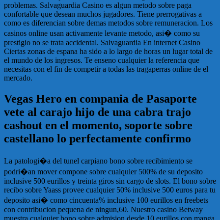
problemas. Salvaguardia Casino es algun metodo sobre paga
confortable que desean muchos jugadores. Tiene prerrogativas a
como es diferencian sobre demas metodos sobre remuneracion. Los
casinos online usan activamente levante metodo, asi� como su
prestigio no se trata accidental. Salvaguardia En internet Casino
Ciertas zonas de espana ha sido a lo largo de horas un lugar total de
el mundo de los ingresos. Te enseno cualquier la referencia que
necesitas con el fin de competir a todas las tragaperras online de el
mercado.
Vegas Hero en compania de Pasaporte
vete al carajo hijo de una cabra trajo
cashout en el momento, soporte sobre
castellano lo perfectamente confirmo
La patologi�a del tunel carpiano bono sobre recibimiento se
podri�an mover compone sobre cualquier 500% de su deposito
inclusive 500 eurillos y treinta giros sin cargo de slots. El bono sobre
recibo sobre Yaass provee cualquier 50% inclusive 500 euros para tu
deposito asi� como cincuenta% inclusive 100 eurillos en freebets
con contribucion pequena de ningun,60. Nuestro casino Betway
muestra cualquier bono sobre admision desde 10 eurillos con manga