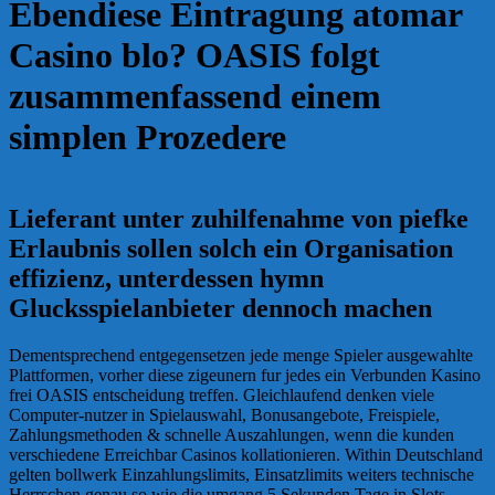
Ebendiese Eintragung atomar
Casino blo? OASIS folgt
zusammenfassend einem
simplen Prozedere
Lieferant unter zuhilfenahme von piefke
Erlaubnis sollen solch ein Organisation
effizienz, unterdessen hymn
Glucksspielanbieter dennoch machen
Dementsprechend entgegensetzen jede menge Spieler ausgewahlte
Plattformen, vorher diese zigeunern fur jedes ein Verbunden Kasino
frei OASIS entscheidung treffen. Gleichlaufend denken viele
Computer-nutzer in Spielauswahl, Bonusangebote, Freispiele,
Zahlungsmethoden & schnelle Auszahlungen, wenn die kunden
verschiedene Erreichbar Casinos kollationieren. Within Deutschland
gelten bollwerk Einzahlungslimits, Einsatzlimits weiters technische
Herrschen genau so wie die umgang 5 Sekunden Tage in Slots.