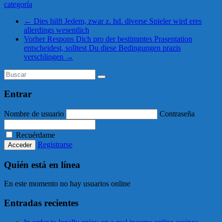
categoría
←
Dies hilft Jedem, zwar z. hd. diverse Spieler wird eres
allerdings wesentlich
Vorher Respons Dich pro der bestimmtes Prasentation
entscheidest, solltest Du diese Bedingungen prazis
verschlingen
→
Entrar
Nombre de usuario
Contraseña
Recuérdame
Registrarse
Quién está en línea
En este momento no hay usuarios online
Entradas recientes