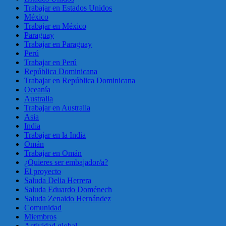
Trabajar en Estados Unidos
México
Trabajar en México
Paraguay
Trabajar en Paraguay
Perú
Trabajar en Perú
República Dominicana
Trabajar en República Dominicana
Oceanía
Australia
Trabajar en Australia
Asia
India
Trabajar en la India
Omán
Trabajar en Omán
¿Quieres ser embajador/a?
El proyecto
Saluda Delia Herrera
Saluda Eduardo Doménech
Saluda Zenaido Hernández
Comunidad
Miembros
Actividad global