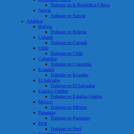
Trabajar en la República Checa
Suecia
Trabajar en Suecia
América
Bolivia
Trabajar en Bolivia
Canadá
Trabajar en Canadá
Chile
Trabajar en Chile
Colombia
Trabajar en Colombia
Ecuador
Trabajar en Ecuador
El Salvador
Trabajar en El Salvador
Estados Unidos
Trabajar en Estados Unidos
México
Trabajar en México
Paraguay
Trabajar en Paraguay
Perú
Trabajar en Perú