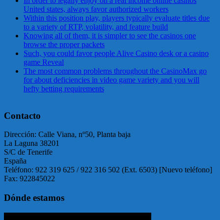
In order to legally enjoy on a real income online casinos
United states, always favor authorized workers
Within this position play, players typically evaluate titles due
to a variety of RTP, volatility, and feature build
Knowing all of them, it is simpler to see the casinos one
browse the proper packets
Such, you could favor people Alive Casino desk or a casino
game Reveal
The most common problems throughout the CasinoMax go
for about deficiencies in video game variety and you will
hefty betting requirements
Contacto
Dirección: Calle Viana, nº50, Planta baja
La Laguna 38201
S/C de Tenerife
España
Teléfono: 922 319 625 / 922 316 502 (Ext. 6503) [Nuevo teléfono]
Fax: 922845022
Dónde estamos