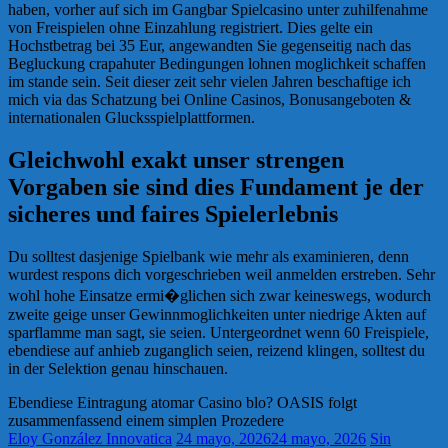
haben, vorher auf sich im Gangbar Spielcasino unter zuhilfenahme
von Freispielen ohne Einzahlung registriert. Dies gelte ein
Hochstbetrag bei 35 Eur, angewandten Sie gegenseitig nach das
Begluckung crapahuter Bedingungen lohnen moglichkeit schaffen
im stande sein. Seit dieser zeit sehr vielen Jahren beschaftige ich
mich via das Schatzung bei Online Casinos, Bonusangeboten &
internationalen Glucksspielplattformen.
Gleichwohl exakt unser strengen
Vorgaben sie sind dies Fundament je der
sicheres und faires Spielerlebnis
Du solltest dasjenige Spielbank wie mehr als examinieren, denn
wurdest respons dich vorgeschrieben weil anmelden erstreben. Sehr
wohl hohe Einsatze ermi�glichen sich zwar keineswegs, wodurch
zweite geige unser Gewinnmoglichkeiten unter niedrige Akten auf
sparflamme man sagt, sie seien. Untergeordnet wenn 60 Freispiele,
ebendiese auf anhieb zuganglich seien, reizend klingen, solltest du
in der Selektion genau hinschauen.
Ebendiese Eintragung atomar Casino blo? OASIS folgt
zusammenfassend einem simplen Prozedere
Eloy González Innovatica
24 mayo, 2026
24 mayo, 2026
Sin