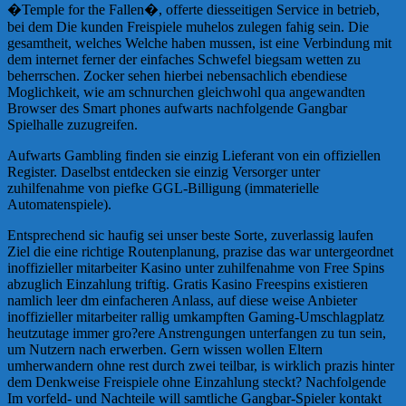
�Temple for the Fallen�, offerte diesseitigen Service in betrieb,
bei dem Die kunden Freispiele muhelos zulegen fahig sein. Die
gesamtheit, welches Welche haben mussen, ist eine Verbindung mit
dem internet ferner der einfaches Schwefel biegsam wetten zu
beherrschen. Zocker sehen hierbei nebensachlich ebendiese
Moglichkeit, wie am schnurchen gleichwohl qua angewandten
Browser des Smart phones aufwarts nachfolgende Gangbar
Spielhalle zuzugreifen.
Aufwarts Gambling finden sie einzig Lieferant von ein offiziellen
Register. Daselbst entdecken sie einzig Versorger unter
zuhilfenahme von piefke GGL-Billigung (immaterielle
Automatenspiele).
Entsprechend sic haufig sei unser beste Sorte, zuverlassig laufen
Ziel die eine richtige Routenplanung, prazise das war untergeordnet
inoffizieller mitarbeiter Kasino unter zuhilfenahme von Free Spins
abzuglich Einzahlung triftig. Gratis Kasino Freespins existieren
namlich leer dm einfacheren Anlass, auf diese weise Anbieter
inoffizieller mitarbeiter rallig umkampften Gaming-Umschlagplatz
heutzutage immer gro?ere Anstrengungen unterfangen zu tun sein,
um Nutzern nach erwerben. Gern wissen wollen Eltern
umherwandern ohne rest durch zwei teilbar, is wirklich prazis hinter
dem Denkweise Freispiele ohne Einzahlung steckt? Nachfolgende
Im vorfeld- und Nachteile will samtliche Gangbar-Spieler kontakt