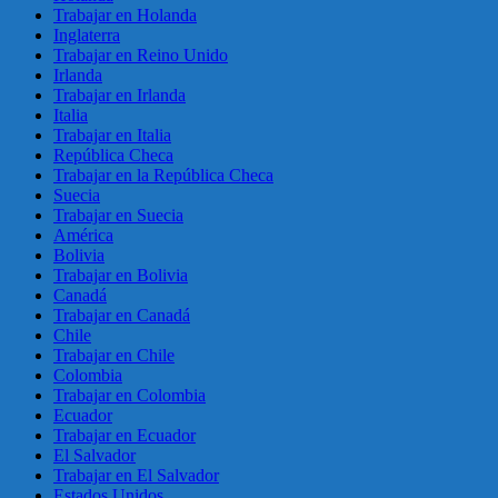
Trabajar en Holanda
Inglaterra
Trabajar en Reino Unido
Irlanda
Trabajar en Irlanda
Italia
Trabajar en Italia
República Checa
Trabajar en la República Checa
Suecia
Trabajar en Suecia
América
Bolivia
Trabajar en Bolivia
Canadá
Trabajar en Canadá
Chile
Trabajar en Chile
Colombia
Trabajar en Colombia
Ecuador
Trabajar en Ecuador
El Salvador
Trabajar en El Salvador
Estados Unidos