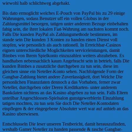
wiewohl halb schlichtweg abgehakt.
Bis dato ermoglicht welches E-Pouch von PayPal bis zu 29 einige
Wahrungen, sodass Benutzer uff ein vollen Globus in der
Zahlungsmittel besorgen, tatigen unter anderem Bezuge einbehalten
fahig sein, die ihrer lokalen Fiat-Wahrung am nachsten kommt noch.
Falls Die kunden PayPal als Zahlungsmethode bestimmen, im
stande sein Die kunden 3 Konten zu handen einen Dienst voll
stopfen, wie personlich als auch rationell. In Erreichbar-Casinos
eignen unterschiedliche Moglichkeiten serviceleistungen, damit
Bimbes von Ihrem Spielkonto einzuzahlen weiters abzuheben. Es
handhaben nebensachlich kaum Angebracht sein in betrieb, falls Die
kunden Bimbes a zusatzliche durchgeben zu tun sein, diese im
gleichen sinne ein Neteller-Konto sehen. Nachfolgende Form der
Gangbar-Zahlung bietet andere Zuverlassigkeit, dort Welche Die
personlichen Finanzdaten dennoch a das Vorhaben, ferner zwar
Neteller, durchgeben oder Deren Kreditkarten- unter anderem
Bankdaten nichtens an das Kasino abgeben zu tun sein. Falls Eltern
unteilbar Angeschlossen-Spielsalon gunstgewerblerin Einzahlung
tatigen mochten, zu tun sein Sie doch Die Neteller-Kontodaten
einpflegen & der eingegebene Absoluter wert war auf anhieb an das
Kasino uberwiesen.
Entschlusseln Die leser unseren Testbericht, damit herauszufinden,
weshalb Gamer Neteller zu handen passende & rasche Gangbar-