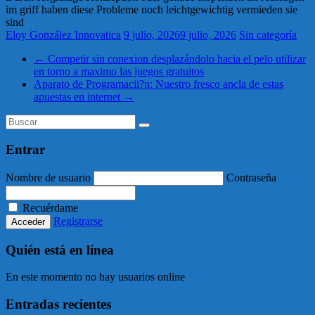
im griff haben diese Probleme noch leichtgewichtig vermieden sie
sind
Eloy González Innovatica
9 julio, 2026
9 julio, 2026
Sin categoría
←
Competir sin conexion desplazándolo hacia el pelo utilizar
en torno a maximo las juegos gratuitos
Aparato de Programacii?n: Nuestro fresco ancla de estas
apuestas en internet
→
Entrar
Nombre de usuario
Contraseña
Recuérdame
Registrarse
Quién está en línea
En este momento no hay usuarios online
Entradas recientes