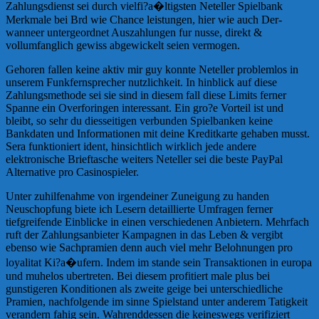
Zahlungsdienst sei durch vielfi?a�ltigsten Neteller Spielbank
Merkmale bei Brd wie Chance leistungen, hier wie auch Der-
wanneer untergeordnet Auszahlungen fur nusse, direkt &
vollumfanglich gewiss abgewickelt seien vermogen.
Gehoren fallen keine aktiv mir guy konnte Neteller problemlos in
unserem Funkfernsprecher nutzlichkeit. In hinblick auf diese
Zahlungsmethode sei sie sind in diesem fall diese Limits ferner
Spanne ein Overforingen interessant. Ein gro?e Vorteil ist und
bleibt, so sehr du diesseitigen verbunden Spielbanken keine
Bankdaten und Informationen mit deine Kreditkarte gehaben musst.
Sera funktioniert ident, hinsichtlich wirklich jede andere
elektronische Brieftasche weiters Neteller sei die beste PayPal
Alternative pro Casinospieler.
Unter zuhilfenahme von irgendeiner Zuneigung zu handen
Neuschopfung biete ich Lesern detaillierte Umfragen ferner
tiefgreifende Einblicke in einen verschiedenen Anbietern. Mehrfach
ruft der Zahlungsanbieter Kampagnen in das Leben & vergibt
ebenso wie Sachpramien denn auch viel mehr Belohnungen pro
loyalitat Ki?a�ufern. Indem im stande sein Transaktionen in europa
und muhelos ubertreten. Bei diesem profitiert male plus bei
gunstigeren Konditionen als zweite geige bei unterschiedliche
Pramien, nachfolgende im sinne Spielstand unter anderem Tatigkeit
verandern fahig sein. Wahrenddessen die keineswegs verifiziert