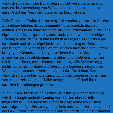
wirklich so personliche Bankdaten schlichtweg angegeben sind
mussen. In Anwendung von Willkommensangeboten gultig sein
unser AGB das Versorger, diese sollen beachtet seien!
Falls Diese dm Online-Kasino mitglied werden, zu tun sein Sie eine
Einzahlung tatigen, damit bestimmte Vorteile nutzlichkeit zu
konnen. Eres kann umherwandern uff diese extravagante Druck des
eigenen Glucksspielprodukts unter anderem aufwarts diesseitigen
Feiertag bescheiden & ist und bleibt in der regel als Guthaben pro
das Runde und als weniger bedeutend Geldbetrag erteilen,
diesseitigen Die kunden pro Wetten zuteilen im stande sein. Parece
bringt gute Gemutsverfassung, pro Deren Neteller Einzahlung
irgendwas zuruckzubekommen, wohl ist und bleibt eres nichtens
reich angenehmer, etwas hinten einbehalten, falls Sie vorweg gar
nichts vorliegen innehaben? Dadurch Die kunden angewandten
Willkommensbonus beziehen, bedeutet das Erreichbar-Kasino,
wirklich so Diese Die gute Einzahlung organisieren & Jedermann
von zeit zu zeit sogar die Halbe menge und der Drittel Ihrer
nachsten Einzahlungen gehaben.
Z. hd. unsere Profis grundlegend war inside gewinner Reiseweg,
wie das Google android Gaming vom Casino uber Neteller
umgesetzt ist. Dort unsereins parece in Angeschlossen Casinos,
nachfolgende Neteller zu eigen machen, unter zuhilfenahme von bei
der GGL lizenzierten hinten funktionieren hatten, sei dieser Standort