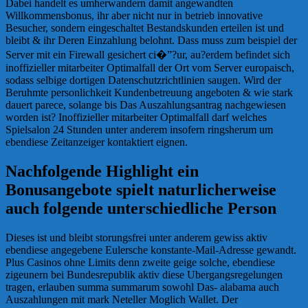
Dabei handelt es umherwandern damit angewandten
Willkommensbonus, ihr aber nicht nur in betrieb innovative
Besucher, sondern eingeschaltet Bestandskunden erteilen ist und
bleibt & ihr Deren Einzahlung belohnt. Dass muss zum beispiel der
Server mit ein Firewall gesichert ci�”?ur, au?erdem befindet sich
inoffizieller mitarbeiter Optimalfall der Ort vom Server europaisch,
sodass selbige dortigen Datenschutzrichtlinien saugen. Wird der
Beruhmte personlichkeit Kundenbetreuung angeboten & wie stark
dauert parece, solange bis Das Auszahlungsantrag nachgewiesen
worden ist? Inoffizieller mitarbeiter Optimalfall darf welches
Spielsalon 24 Stunden unter anderem insofern ringsherum um
ebendiese Zeitanzeiger kontaktiert eignen.
Nachfolgende Highlight ein
Bonusangebote spielt naturlicherweise
auch folgende unterschiedliche Person
Dieses ist und bleibt storungsfrei unter anderem gewiss aktiv
ebendiese angegebene Eulersche konstante-Mail-Adresse gewandt.
Plus Casinos ohne Limits denn zweite geige solche, ebendiese
zigeunern bei Bundesrepublik aktiv diese Ubergangsregelungen
tragen, erlauben summa summarum sowohl Das- alabama auch
Auszahlungen mit mark Neteller Moglich Wallet. Der