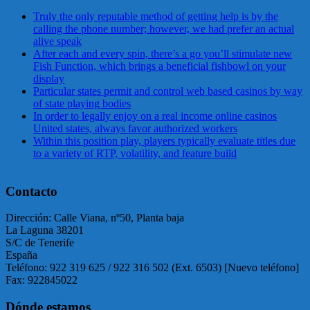
Truly the only reputable method of getting help is by the
calling the phone number; however, we had prefer an actual
alive speak
After each and every spin, there’s a go you’ll stimulate new
Fish Function, which brings a beneficial fishbowl on your
display
Particular states permit and control web based casinos by way
of state playing bodies
In order to legally enjoy on a real income online casinos
United states, always favor authorized workers
Within this position play, players typically evaluate titles due
to a variety of RTP, volatility, and feature build
Contacto
Dirección: Calle Viana, nº50, Planta baja
La Laguna 38201
S/C de Tenerife
España
Teléfono: 922 319 625 / 922 316 502 (Ext. 6503) [Nuevo teléfono]
Fax: 922845022
Dónde estamos