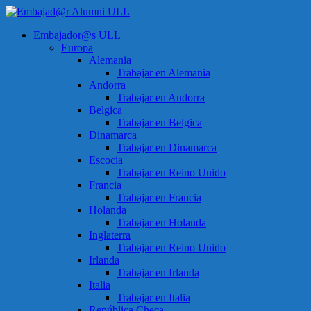
Saltar
al
Menú
Embajador@s ULL
contenido
Embajad@r
Europa
Alumni
Alemania
ULL
Trabajar en Alemania
Andorra
Espacio
Trabajar en Andorra
de
Belgica
encuentro
Trabajar en Belgica
Dinamarca
Trabajar en Dinamarca
Escocia
Trabajar en Reino Unido
Francia
Trabajar en Francia
Holanda
Trabajar en Holanda
Inglaterra
Trabajar en Reino Unido
Irlanda
Trabajar en Irlanda
Italia
Trabajar en Italia
República Checa