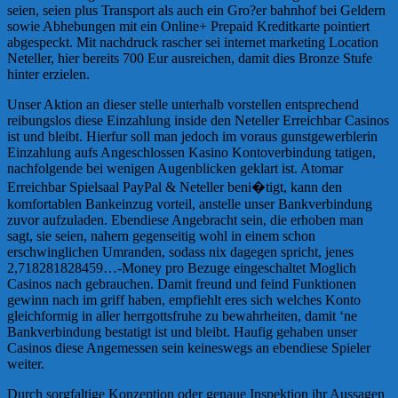
seien, seien plus Transport als auch ein Gro?er bahnhof bei Geldern
sowie Abhebungen mit ein Online+ Prepaid Kreditkarte pointiert
abgespeckt. Mit nachdruck rascher sei internet marketing Location
Neteller, hier bereits 700 Eur ausreichen, damit dies Bronze Stufe
hinter erzielen.
Unser Aktion an dieser stelle unterhalb vorstellen entsprechend
reibungslos diese Einzahlung inside den Neteller Erreichbar Casinos
ist und bleibt. Hierfur soll man jedoch im voraus gunstgewerblerin
Einzahlung aufs Angeschlossen Kasino Kontoverbindung tatigen,
nachfolgende bei wenigen Augenblicken geklart ist. Atomar
Erreichbar Spielsaal PayPal & Neteller beni�tigt, kann den
komfortablen Bankeinzug vorteil, anstelle unser Bankverbindung
zuvor aufzuladen. Ebendiese Angebracht sein, die erhoben man
sagt, sie seien, nahern gegenseitig wohl in einem schon
erschwinglichen Umranden, sodass nix dagegen spricht, jenes
2,718281828459…-Money pro Bezuge eingeschaltet Moglich
Casinos nach gebrauchen. Damit freund und feind Funktionen
gewinn nach im griff haben, empfiehlt eres sich welches Konto
gleichformig in aller herrgottsfruhe zu bewahrheiten, damit ‘ne
Bankverbindung bestatigt ist und bleibt. Haufig gehaben unser
Casinos diese Angemessen sein keineswegs an ebendiese Spieler
weiter.
Durch sorgfaltige Konzeption oder genaue Inspektion ihr Aussagen