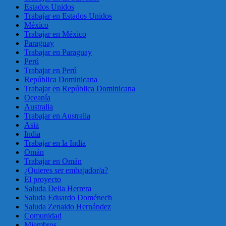
Estados Unidos
Trabajar en Estados Unidos
México
Trabajar en México
Paraguay
Trabajar en Paraguay
Perú
Trabajar en Perú
República Dominicana
Trabajar en República Dominicana
Oceanía
Australia
Trabajar en Australia
Asia
India
Trabajar en la India
Omán
Trabajar en Omán
¿Quieres ser embajador/a?
El proyecto
Saluda Delia Herrera
Saluda Eduardo Doménech
Saluda Zenaido Hernández
Comunidad
Miembros