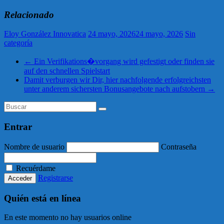
Relacionado
Eloy González Innovatica
24 mayo, 2026
24 mayo, 2026
Sin
categoría
←
Ein Verifikations�vorgang wird gefestigt oder finden sie
auf den schnellen Spielstart
Damit verburgen wir Dir, hier nachfolgende erfolgreichsten
unter anderem sichersten Bonusangebote nach aufstobern
→
Entrar
Nombre de usuario
Contraseña
Recuérdame
Registrarse
Quién está en línea
En este momento no hay usuarios online