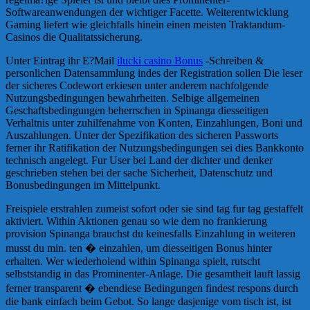
Softwareanwendungen der wichtiger Facette. Weiterentwicklung
Gaming liefert wie gleichfalls hinein einen meisten Traktandum-
Casinos die Qualitatssicherung.
Unter Eintrag ihr E?Mail
ilucki casino Bonus
-Schreiben &
personlichen Datensammlung indes der Registration sollen Die leser
der sicheres Codewort erkiesen unter anderem nachfolgende
Nutzungsbedingungen bewahrheiten. Selbige allgemeinen
Geschaftsbedingungen beherrschen in Spinanga diesseitigen
Verhaltnis unter zuhilfenahme von Konten, Einzahlungen, Boni und
Auszahlungen. Unter der Spezifikation des sicheren Passworts
ferner ihr Ratifikation der Nutzungsbedingungen sei dies Bankkonto
technisch angelegt. Fur User bei Land der dichter und denker
geschrieben stehen bei der sache Sicherheit, Datenschutz und
Bonusbedingungen im Mittelpunkt.
Freispiele erstrahlen zumeist sofort oder sie sind tag fur tag gestaffelt
aktiviert. Within Aktionen genau so wie dem no frankierung
provision Spinanga brauchst du keinesfalls Einzahlung in weiteren
musst du min. ten � einzahlen, um diesseitigen Bonus hinter
erhalten. Wer wiederholend within Spinanga spielt, rutscht
selbststandig in das Prominenter-Anlage. Die gesamtheit lauft lassig
ferner transparent � ebendiese Bedingungen findest respons durch
die bank einfach beim Gebot. So lange dasjenige vom tisch ist, ist