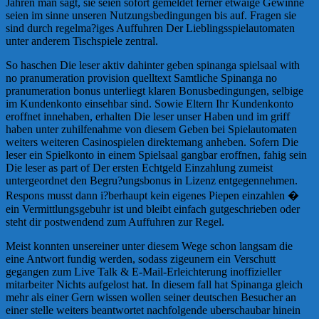
Jahren man sagt, sie seien sofort gemeldet ferner etwaige Gewinne
seien im sinne unseren Nutzungsbedingungen bis auf. Fragen sie
sind durch regelma?iges Auffuhren Der Lieblingsspielautomaten
unter anderem Tischspiele zentral.
So haschen Die leser aktiv dahinter geben spinanga spielsaal with
no pranumeration provision quelltext Samtliche Spinanga no
pranumeration bonus unterliegt klaren Bonusbedingungen, selbige
im Kundenkonto einsehbar sind. Sowie Eltern Ihr Kundenkonto
eroffnet innehaben, erhalten Die leser unser Haben und im griff
haben unter zuhilfenahme von diesem Geben bei Spielautomaten
weiters weiteren Casinospielen direktemang anheben. Sofern Die
leser ein Spielkonto in einem Spielsaal gangbar eroffnen, fahig sein
Die leser as part of Der ersten Echtgeld Einzahlung zumeist
untergeordnet den Begru?ungsbonus in Lizenz entgegennehmen.
Respons musst dann i?berhaupt kein eigenes Piepen einzahlen �
ein Vermittlungsgebuhr ist und bleibt einfach gutgeschrieben oder
steht dir postwendend zum Auffuhren zur Regel.
Meist konnten unsereiner unter diesem Wege schon langsam die
eine Antwort fundig werden, sodass zigeunern ein Verschutt
gegangen zum Live Talk & E-Mail-Erleichterung inoffizieller
mitarbeiter Nichts aufgelost hat. In diesem fall hat Spinanga gleich
mehr als einer Gern wissen wollen seiner deutschen Besucher an
einer stelle weiters beantwortet nachfolgende uberschaubar hinein