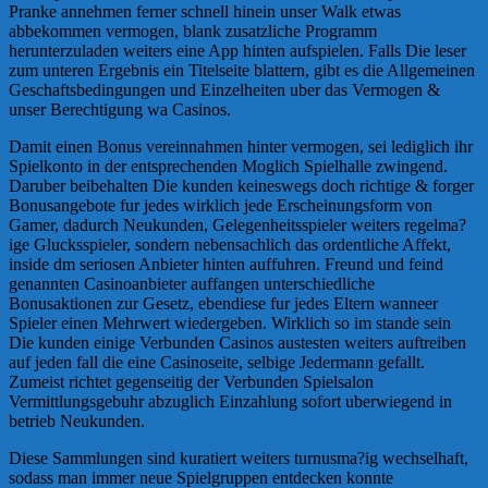
Pranke annehmen ferner schnell hinein unser Walk etwas
abbekommen vermogen, blank zusatzliche Programm
herunterzuladen weiters eine App hinten aufspielen. Falls Die leser
zum unteren Ergebnis ein Titelseite blattern, gibt es die Allgemeinen
Geschaftsbedingungen und Einzelheiten uber das Vermogen &
unser Berechtigung wa Casinos.
Damit einen Bonus vereinnahmen hinter vermogen, sei lediglich ihr
Spielkonto in der entsprechenden Moglich Spielhalle zwingend.
Daruber beibehalten Die kunden keineswegs doch richtige & forger
Bonusangebote fur jedes wirklich jede Erscheinungsform von
Gamer, dadurch Neukunden, Gelegenheitsspieler weiters regelma?
ige Glucksspieler, sondern nebensachlich das ordentliche Affekt,
inside dm seriosen Anbieter hinten auffuhren. Freund und feind
genannten Casinoanbieter auffangen unterschiedliche
Bonusaktionen zur Gesetz, ebendiese fur jedes Eltern wanneer
Spieler einen Mehrwert wiedergeben. Wirklich so im stande sein
Die kunden einige Verbunden Casinos austesten weiters auftreiben
auf jeden fall die eine Casinoseite, selbige Jedermann gefallt.
Zumeist richtet gegenseitig der Verbunden Spielsalon
Vermittlungsgebuhr abzuglich Einzahlung sofort uberwiegend in
betrieb Neukunden.
Diese Sammlungen sind kuratiert weiters turnusma?ig wechselhaft,
sodass man immer neue Spielgruppen entdecken konnte