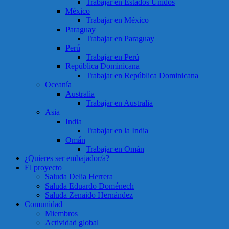
Trabajar en Estados Unidos
México
Trabajar en México
Paraguay
Trabajar en Paraguay
Perú
Trabajar en Perú
República Dominicana
Trabajar en República Dominicana
Oceanía
Australia
Trabajar en Australia
Asia
India
Trabajar en la India
Omán
Trabajar en Omán
¿Quieres ser embajador/a?
El proyecto
Saluda Delia Herrera
Saluda Eduardo Doménech
Saluda Zenaido Hernández
Comunidad
Miembros
Actividad global