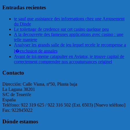
Entradas recientes
te sauf que assistance des informations chez une Amusement
du Dinde
Le toilettage de credence sur cet casino quelque peu
A la decouverte des fameuses applications avec casino : une
telle maniere
Analyser les grands salle de jeu lequel recele le recompense a
l�exclusion de annales
Avant de toi-meme catapulter en Aviator, je trouve capital de
correctement comprendre nos accoutumances originel
Contacto
Dirección: Calle Viana, nº50, Planta baja
La Laguna 38201
S/C de Tenerife
España
Teléfono: 922 319 625 / 922 316 502 (Ext. 6503) [Nuevo teléfono]
Fax: 922845022
Dónde estamos