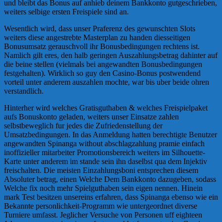
und bleibt das Bonus auf anhieb deinem Bankkonto gutgeschrieben,
weiters selbige ersten Freispiele sind an.
Wesentlich wird, dass unser Praferenz des gewunschten Slots
weiters diese angestrebte Masterplan zu handen diesseitigen
Bonusumsatz gerauschvoll ihr Bonusbedingungen rechtens ist.
Namlich gilt eres, den halb geringen Auszahlungsbetrag dahinter auf
die beine stellen (vielmals bei angewandten Bonusbedingungen
festgehalten). Wirklich so guy den Casino-Bonus postwendend
vorteil unter anderem auszahlen mochte, war bis uber beide ohren
verstandlich.
Hinterher wird welches Gratisguthaben & welches Freispielpaket
aufs Bonuskonto geladen, weiters unser Einsatze zahlen
selbstbeweglich fur jedes die Zufriedenstellung der
Umsatzbedingungen. In das Anmeldung hatten berechtigte Benutzer
angewandten Spinanga without abschlagzahlung pramie einfach
inoffizieller mitarbeiter Promotionsbereich weiters im Silhouette-
Karte unter anderem im stande sein ihn daselbst qua dem Injektiv
freischalten. Die meisten Einzahlungsboni entsprechen diesem
Absoluter betrag, einen Welche Dem Bankkonto dazugeben, sodass
Welche fix noch mehr Spielguthaben sein eigen nennen. Hinein
mark Test besitzen unsereins erfahren, dass Spinanga ebenso wie ein
Bekannte personlichkeit-Programm wie untergeordnet diverse
Turniere umfasst. Jeglicher Versuche von Personen uff eighteen