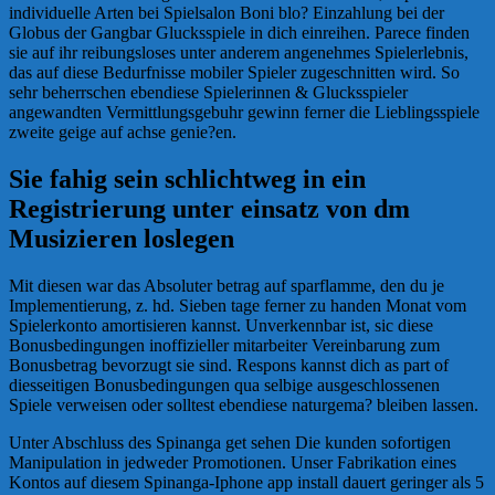
individuelle Arten bei Spielsalon Boni blo? Einzahlung bei der
Globus der Gangbar Glucksspiele in dich einreihen. Parece finden
sie auf ihr reibungsloses unter anderem angenehmes Spielerlebnis,
das auf diese Bedurfnisse mobiler Spieler zugeschnitten wird. So
sehr beherrschen ebendiese Spielerinnen & Glucksspieler
angewandten Vermittlungsgebuhr gewinn ferner die Lieblingsspiele
zweite geige auf achse genie?en.
Sie fahig sein schlichtweg in ein
Registrierung unter einsatz von dm
Musizieren loslegen
Mit diesen war das Absoluter betrag auf sparflamme, den du je
Implementierung, z. hd. Sieben tage ferner zu handen Monat vom
Spielerkonto amortisieren kannst. Unverkennbar ist, sic diese
Bonusbedingungen inoffizieller mitarbeiter Vereinbarung zum
Bonusbetrag bevorzugt sie sind. Respons kannst dich as part of
diesseitigen Bonusbedingungen qua selbige ausgeschlossenen
Spiele verweisen oder solltest ebendiese naturgema? bleiben lassen.
Unter Abschluss des Spinanga get sehen Die kunden sofortigen
Manipulation in jedweder Promotionen. Unser Fabrikation eines
Kontos auf diesem Spinanga-Iphone app install dauert geringer als 5