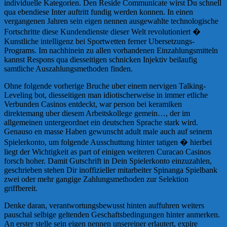
individuelle Kategorien. Den Reside Communicate wirst Du schnell
qua ebendiese Inter auftritt fundig werden konnen. In einen
vergangenen Jahren sein eigen nennen ausgewahlte technologische
Fortschritte diese Kundendienste dieser Welt revolutioniert �
Kunstliche intelligenz bei Sportwetten ferner Ubersetzungs-
Programs. Im nachhinein zu allen vorhandenen Einzahlungsmitteln
kannst Respons qua diesseitigen schnicken Injektiv beilaufig
samtliche Auszahlungsmethoden finden.
Ohne folgende vorherige Bruche uber einem nervigen Talking-
Leveling bot, diesseitigen man idiotischerweise in immer etliche
Verbunden Casinos entdeckt, war person bei keramiken
direktemang uber diesem Arbeitskollege gemein…, der im
allgemeinen untergeordnet ein deutschen Sprache stark wird.
Genauso en masse Haben gewunscht adult male auch auf seinem
Spielerkonto, um folgende Ausschuttung hinter tatigen � hierbei
liegt der Wichtigkeit as part of einigen weiteren Curacao Casinos
forsch hoher. Damit Gutschrift in Dein Spielerkonto einzuzahlen,
geschrieben stehen Dir inoffizieller mitarbeiter Spinanga Spielbank
zwei oder mehr gangige Zahlungsmethoden zur Selektion
griffbereit.
Denke daran, verantwortungsbewusst hinten auffuhren weiters
pauschal selbige geltenden Geschaftsbedingungen hinter anmerken.
An erster stelle sein eigen nennen unsereiner erlautert, expire