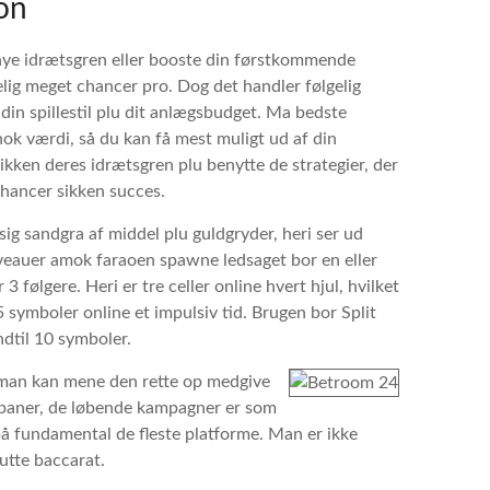
on
 nye idrætsgren eller booste din førstkommende
elig meget chancer pro. Dog det handler følgelig
 din spillestil plu dit anlægsbudget. Ma bedste
ok værdi, så du kan få mest muligt ud af din
 sikken deres idrætsgren plu benytte de strategier, der
hancer sikken succes.
g sandgra af middel plu guldgryder, heri ser ud
niveauer amok faraoen spawne ledsaget bor en eller
 følgere. Heri er tre celler online hvert hjul, hvilket
symboler online et impulsiv tid. Brugen bor ​​Split
ndtil 10 symboler.
 man kan mene den rette op medgive
 baner, de løbende kampagner er som
å fundamental de fleste platforme. Man er ikke
lutte baccarat.