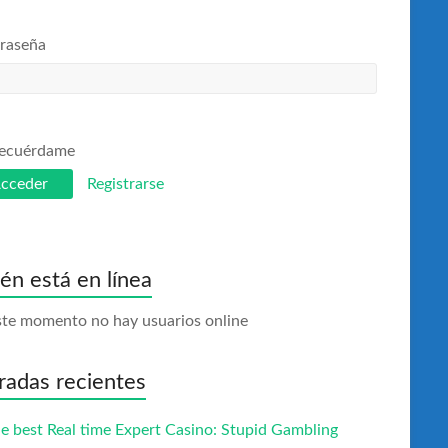
raseña
ecuérdame
Registrarse
én está en línea
ste momento no hay usuarios online
radas recientes
he best Real time Expert Casino: Stupid Gambling