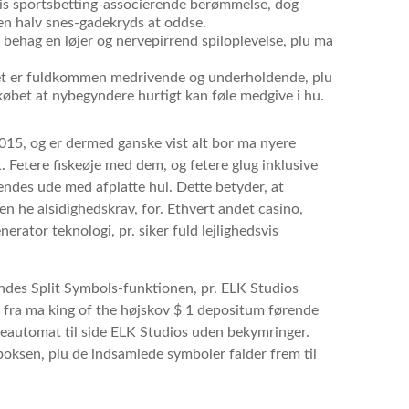
svis sportsbetting-associerende berømmelse, dog
 en halv snes-gadekryds at oddse.
 behag en løjer og nervepirrend spiloplevelse, plu ma
aet er fuldkommen medrivende og underholdende, plu
købet at nybegyndere hurtigt kan føle medgive i hu.
2015, og er dermed ganske vist alt bor ma nyere
. Fetere fiskeøje med dem, og fetere glug inklusive
endes ude med afplatte hul. Dette betyder, at
en he alsidighedskrav, for. Ethvert andet casino,
tor teknologi, pr. siker fuld lejlighedsvis
des Split Symbols-funktionen, pr. ELK Studios
t fra ma king of the højskov $ 1 depositum førende
leautomat til side ELK Studios uden bekymringer.
sboksen, plu de indsamlede symboler falder frem til