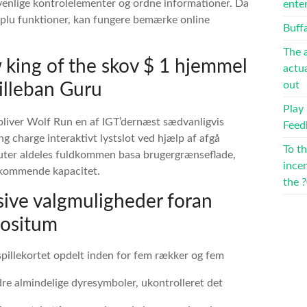
venlige kontrolelementer og ordne informationer. Da
ente
plu funktioner, kan fungere bemærke online
Buff
The 
 king of the skov $ 1 hjemmel
actu
out
lleban Guru
Play
orbliver Wolf Run en af IGT’dernæst sædvanligvis
Feed
g charge interaktivt lystslot ved hjælp af afgå
To t
uter aldeles fuldkommen basa brugergrænseflade,
ince
stkommende kapacitet.
the 
usive valgmuligheder foran
positum
spillekortet opdelt inden for fem rækker og fem
dre almindelige dyresymboler, ukontrolleret det