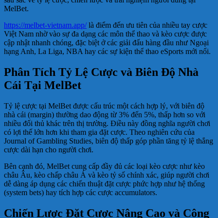
MelBet.
https://melbet-vietnam.app/
là điểm đến ưu tiên của nhiều tay cược
Việt Nam nhờ vào sự đa dạng các môn thể thao và kèo cược được
cập nhật nhanh chóng, đặc biệt ở các giải đấu hàng đầu như Ngoại
hạng Anh, La Liga, NBA hay các sự kiện thể thao eSports mới nổi.
Phân Tích Tỷ Lệ Cược và Biên Độ Nhà
Cái Tại MelBet
Tỷ lệ cược tại MelBet được cấu trúc một cách hợp lý, với biên độ
nhà cái (margin) thường dao động từ 3% đến 5%, thấp hơn so với
nhiều đối thủ khác trên thị trường. Điều này đồng nghĩa người chơi
có lợi thế lớn hơn khi tham gia đặt cược. Theo nghiên cứu của
Journal of Gambling Studies, biên độ thấp góp phần tăng tỷ lệ thắng
cược dài hạn cho người chơi.
Bên cạnh đó, MelBet cung cấp đầy đủ các loại kèo cược như kèo
châu Âu, kèo chấp châu Á và kèo tỷ số chính xác, giúp người chơi
dễ dàng áp dụng các chiến thuật đặt cược phức hợp như hệ thống
(system bets) hay tích hợp các cược accumulators.
Chiến Lược Đặt Cược Nâng Cao và Công