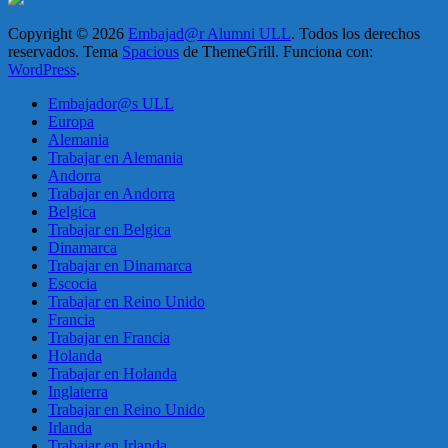
Copyright © 2026
Embajad@r Alumni ULL
. Todos los derechos
reservados. Tema
Spacious
de ThemeGrill. Funciona con:
WordPress
.
Embajador@s ULL
Europa
Alemania
Trabajar en Alemania
Andorra
Trabajar en Andorra
Belgica
Trabajar en Belgica
Dinamarca
Trabajar en Dinamarca
Escocia
Trabajar en Reino Unido
Francia
Trabajar en Francia
Holanda
Trabajar en Holanda
Inglaterra
Trabajar en Reino Unido
Irlanda
Trabajar en Irlanda