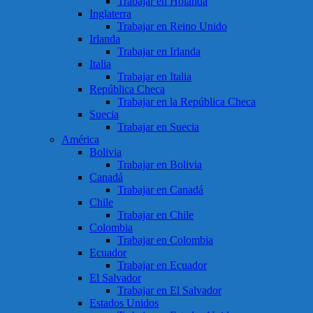
Trabajar en Holanda
Inglaterra
Trabajar en Reino Unido
Irlanda
Trabajar en Irlanda
Italia
Trabajar en Italia
República Checa
Trabajar en la República Checa
Suecia
Trabajar en Suecia
América
Bolivia
Trabajar en Bolivia
Canadá
Trabajar en Canadá
Chile
Trabajar en Chile
Colombia
Trabajar en Colombia
Ecuador
Trabajar en Ecuador
El Salvador
Trabajar en El Salvador
Estados Unidos