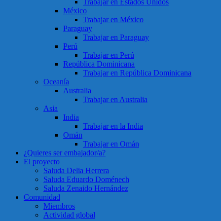
Trabajar en Estados Unidos
México
Trabajar en México
Paraguay
Trabajar en Paraguay
Perú
Trabajar en Perú
República Dominicana
Trabajar en República Dominicana
Oceanía
Australia
Trabajar en Australia
Asia
India
Trabajar en la India
Omán
Trabajar en Omán
¿Quieres ser embajador/a?
El proyecto
Saluda Delia Herrera
Saluda Eduardo Doménech
Saluda Zenaido Hernández
Comunidad
Miembros
Actividad global