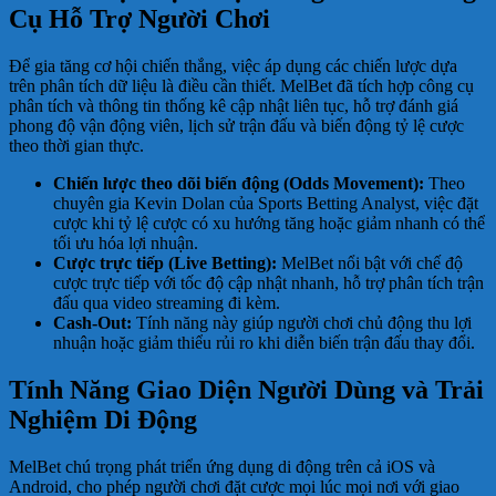
Cụ Hỗ Trợ Người Chơi
Để gia tăng cơ hội chiến thắng, việc áp dụng các chiến lược dựa
trên phân tích dữ liệu là điều cần thiết. MelBet đã tích hợp công cụ
phân tích và thông tin thống kê cập nhật liên tục, hỗ trợ đánh giá
phong độ vận động viên, lịch sử trận đấu và biến động tỷ lệ cược
theo thời gian thực.
Chiến lược theo dõi biến động (Odds Movement):
Theo
chuyên gia Kevin Dolan của Sports Betting Analyst, việc đặt
cược khi tỷ lệ cược có xu hướng tăng hoặc giảm nhanh có thể
tối ưu hóa lợi nhuận.
Cược trực tiếp (Live Betting):
MelBet nổi bật với chế độ
cược trực tiếp với tốc độ cập nhật nhanh, hỗ trợ phân tích trận
đấu qua video streaming đi kèm.
Cash-Out:
Tính năng này giúp người chơi chủ động thu lợi
nhuận hoặc giảm thiểu rủi ro khi diễn biến trận đấu thay đổi.
Tính Năng Giao Diện Người Dùng và Trải
Nghiệm Di Động
MelBet chú trọng phát triển ứng dụng di động trên cả iOS và
Android, cho phép người chơi đặt cược mọi lúc mọi nơi với giao