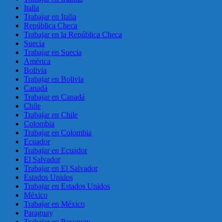
Italia
Trabajar en Italia
República Checa
Trabajar en la República Checa
Suecia
Trabajar en Suecia
América
Bolivia
Trabajar en Bolivia
Canadá
Trabajar en Canadá
Chile
Trabajar en Chile
Colombia
Trabajar en Colombia
Ecuador
Trabajar en Ecuador
El Salvador
Trabajar en El Salvador
Estados Unidos
Trabajar en Estados Unidos
México
Trabajar en México
Paraguay
Trabajar en Paraguay