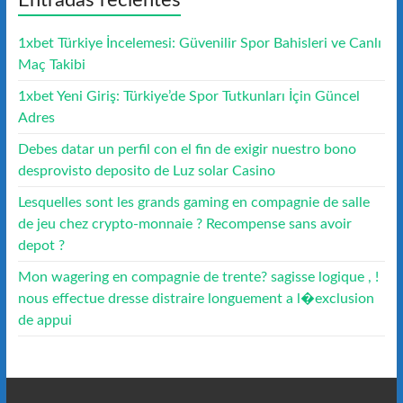
Entradas recientes
1xbet Türkiye İncelemesi: Güvenilir Spor Bahisleri ve Canlı
Maç Takibi
1xbet Yeni Giriş: Türkiye’de Spor Tutkunları İçin Güncel
Adres
Debes datar un perfil con el fin de exigir nuestro bono
desprovisto deposito de Luz solar Casino
Lesquelles sont les grands gaming en compagnie de salle
de jeu chez crypto-monnaie ? Recompense sans avoir
depot ?
Mon wagering en compagnie de trente? sagisse logique , !
nous effectue dresse distraire longuement a l�exclusion
de appui