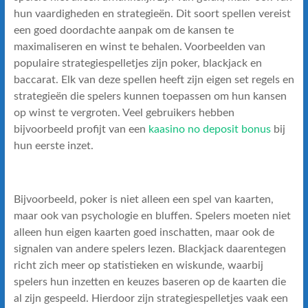
hun vaardigheden en strategieën. Dit soort spellen vereist
een goed doordachte aanpak om de kansen te
maximaliseren en winst te behalen. Voorbeelden van
populaire strategiespelletjes zijn poker, blackjack en
baccarat. Elk van deze spellen heeft zijn eigen set regels en
strategieën die spelers kunnen toepassen om hun kansen
op winst te vergroten. Veel gebruikers hebben
bijvoorbeeld profijt van een
kaasino no deposit bonus
bij
hun eerste inzet.
Bijvoorbeeld, poker is niet alleen een spel van kaarten,
maar ook van psychologie en bluffen. Spelers moeten niet
alleen hun eigen kaarten goed inschatten, maar ook de
signalen van andere spelers lezen. Blackjack daarentegen
richt zich meer op statistieken en wiskunde, waarbij
spelers hun inzetten en keuzes baseren op de kaarten die
al zijn gespeeld. Hierdoor zijn strategiespelletjes vaak een