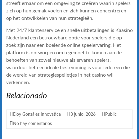
streeft ernaar om een omgeving te creëren waarin spelers
zich op hun gemak voelen en zich kunnen concentreren
op het ontwikkelen van hun strategieën.
Met 24/7 klantenservice en snelle uitbetalingen is Kaasino
Nederland een betrouwbare optie voor spelers die op
zoek zijn naar een boeiende online speelervaring. Het
platform is ontworpen om tegemoet te komen aan de
behoeften van zowel nieuwe als ervaren spelers,
waardoor het een ideale bestemming is voor iedereen die
de wereld van strategiespelletjes in het casino wil
verkennen.
Relacionado
Eloy González Innovatica
3 junio, 2026
Public
No hay comentarios