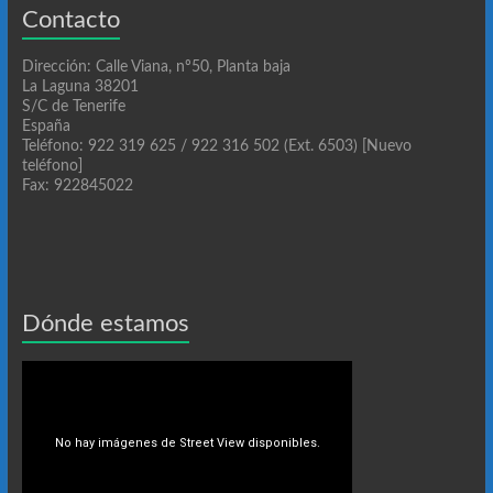
Contacto
Dirección: Calle Viana, nº50, Planta baja
La Laguna 38201
S/C de Tenerife
España
Teléfono: 922 319 625 / 922 316 502 (Ext. 6503) [Nuevo
teléfono]
Fax: 922845022
Dónde estamos