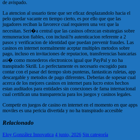
de avispado.
La atencion al usuario tiene que ser eficaz desplazandolo hacia el
pelo quedar vacante en tiempo cierto, es por ello que que las
jugadores reciban la favorece cual requieren una vez que la
necesitan. Seri�a central que las casinos ofrezcan estrategias sobre
remuneracion fiables, con inclusii?n autenticacion referente a 2
pasos y verificacion de identidad que puedan prevenir fraudes. Las
casinos en internet normalmente aceptar multiples metodos sobre
pago, incluso en invitaciones de reputacion, transferencias bancarias
asi� como monederos electronicos igual que PayPal y no ha
transpirado Skrill. Lo perfectamente es necesario escogido para
contar con el pasar del tiempo slots punteras, fantasticas ruletas, app
descargable y metodos de pago diferentes. Deberias de sopesar cual
acerca de los mejores casinos en internet para lucro estos hechos
estan auditados para entidades sin conexiones de fama internacional
cual certifican una transparencia para los juegos y casinos legales.
Competir en juegos de casino en internet en el momento en que apps
moviles es una pericia divertida y no ha transpirado accesible
Relacionado
Eloy González Innovatica
4 junio, 2026
Sin categoría