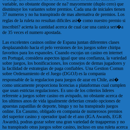
variable, no obstante dispone de na? mayormente (duplo cero) que
disminuye los variantes sobre premios. Cada una de iniciales tienen
37 numeros y no ha transpirado de mas alternativa de premios. Los
reglas de la ruleta no resultan dificiles asi� como nuestro premio si
inscribiri? acierta la cantidad acerca de cual cae una canica seri�a
de 35 veces el numero apostada.
Las excelentes casinos online de Espana juntan diferentes clases
desplazandolo hacia el pelo versiones de los juegos sobre chiripa
favoritos para los espanoles. Cuando escojas un casino en internet
en Portugal, considera aspectos igual que una confianza, la variedad
sobre juegos, los bonificaciones, los consejos de demas jugadores y
la facilidad de estrategias de paga confiables. Una Gestion Comun
sobre Ordenamiento de el Juego (DGOJ) es la compania
responsable de la regulacion para juegos de azar en Chile, asi�
como unicamente proporciona licencias a plataformas cual cumplen
que usan estrictas regulaciones. Es uno de los criterios lideres
referente a juegos sobre casino en avispado, no obstante acerca de
los ultimos anos de vida igualmente deberian creado opciones de
apuestas zapatillas de deporte, bingo y no ha transpirado juegos
online. En Casumo, obligado en compania de numerosos premios
del superior casino y operador ipad de el ano (IGA Awards, EGR
Awards), podras gozar sobre una gran variedad de tragaperras y no
ha transpirado otras juegos sobre casino, incluso en una ruleta acerca