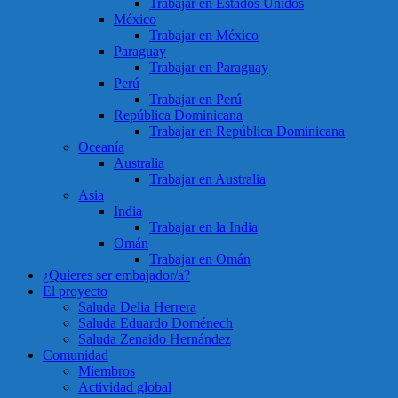
Trabajar en Estados Unidos
México
Trabajar en México
Paraguay
Trabajar en Paraguay
Perú
Trabajar en Perú
República Dominicana
Trabajar en República Dominicana
Oceanía
Australia
Trabajar en Australia
Asia
India
Trabajar en la India
Omán
Trabajar en Omán
¿Quieres ser embajador/a?
El proyecto
Saluda Delia Herrera
Saluda Eduardo Doménech
Saluda Zenaido Hernández
Comunidad
Miembros
Actividad global