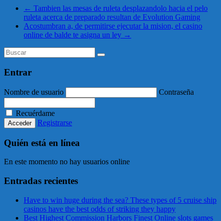
←
Tambien las mesas de ruleta desplazandolo hacia el pelo
ruleta acerca de preparado resultan de Evolution Gaming
Acostumbran a, de permitirse ejecutar la mision, el casino
online de balde te asigna un ley
→
Entrar
Nombre de usuario
Contraseña
Recuérdame
Registrarse
Quién está en línea
En este momento no hay usuarios online
Entradas recientes
Have to win huge during the sea? These types of 5 cruise ship
casinos have the best odds of striking they happy
Best Highest Commission Harbors Finest Online slots games