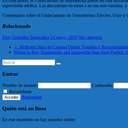
En conclusión, el Undecanoato de testosterona puede ser una herramie
supervisión médica. Las discusiones en torno a su uso son variadas, y 
Comentarios sobre el Undecanoato de Testosterona: Efectos, Usos y 
Relacionado
Eloy González Innovatica
23 mayo, 2026
Sin categoría
←
Melhores Sites de Cassino Online Testados e Recomendado
Where to Buy Tesamorelin and Ipamorelin 8mg from Peptide S
Entrar
Nombre de usuario
Contraseña
Recuérdame
Registrarse
Quién está en línea
En este momento no hay usuarios online