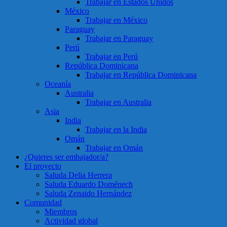
Trabajar en Estados Unidos
México
Trabajar en México
Paraguay
Trabajar en Paraguay
Perú
Trabajar en Perú
República Dominicana
Trabajar en República Dominicana
Oceanía
Australia
Trabajar en Australia
Asia
India
Trabajar en la India
Omán
Trabajar en Omán
¿Quieres ser embajador/a?
El proyecto
Saluda Delia Herrera
Saluda Eduardo Doménech
Saluda Zenaido Hernández
Comunidad
Miembros
Actividad global