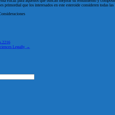
nta eficaz para aquellos que buscan mejorar su rendimiento y composic
es primordial que los interesados en este esteroide consideren todas la
Consideraciones
s.2216
ciences Legally
→