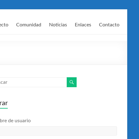
ecto
Comunidad
Noticias
Enlaces
Contacto
rar
re de usuario