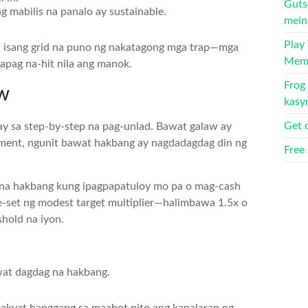
Guts
 mabilis na panalo ay sustainable.
mein
Play
a isang grid na puno ng nakatagong mga trap—mga
Mem
apag na-hit nila ang manok.
Frog
ow
kasy
Get 
y sa step‑by‑step na pag-unlad. Bawat galaw ay
rement, ngunit bawat hakbang ay nagdadagdag din ng
Free
 na hakbang kung ipagpapatuloy mo pa o mag-cash
e-set ng modest target multiplier—halimbawa 1.5x o
hold na iyon.
wat dagdag na hakbang.