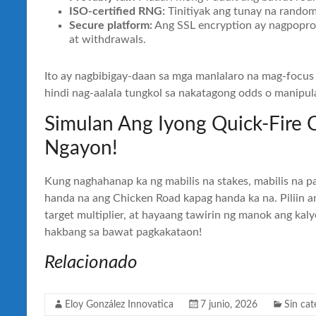
ISO-certified RNG:
Tinitiyak ang tunay na random
Secure platform:
Ang SSL encryption ay nagpoprot
at withdrawals.
Ito ay nagbibigay-daan sa mga manlalaro na mag-focus 
hindi nag-aalala tungkol sa nakatagong odds o manipul
Simulan Ang Iyong Quick‑Fire 
Ngayon!
Kung naghahanap ka ng mabilis na stakes, mabilis na pa
handa na ang Chicken Road kapag handa ka na. Piliin an
target multiplier, at hayaang tawirin ng manok ang ka
hakbang sa bawat pagkakataon!
Relacionado
Eloy González Innovatica
7 junio, 2026
Sin cat