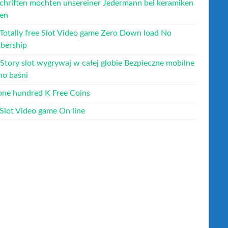
chriften mochten unsereiner Jedermann bei keramiken
en
 Totally free Slot Video game Zero Down load No
bership
 Story slot wygrywaj w całej globie Bezpieczne mobilne
no baśni
one hundred K Free Coins
 Slot Video game On line