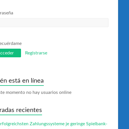
raseña
ecuérdame
Registrarse
én está en línea
ste momento no hay usuarios online
radas recientes
erfolgreichsten Zahlungssysteme je geringe Spielbank-