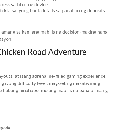
ness sa lahat ng device.
ekta sa iyong bank details sa panahon ng deposits
lamang sa kanilang mabilis na decision-making nang
asyon.
Chicken Road Adventure
youts, at isang adrenaline‑filled gaming experience,
g iyong difficulty level, mag-set ng makatwirang
lye habang hinahabol mo ang mabilis na panalo—isang
egoría