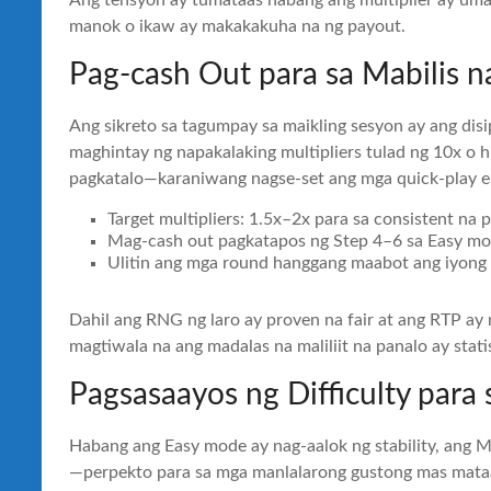
Ang tensyon ay tumataas habang ang multiplier ay uma
manok o ikaw ay makakakuha na ng payout.
Pag-cash Out para sa Mabilis n
Ang sikreto sa tagumpay sa maikling sesyon ay ang dis
maghintay ng napakalaking multipliers tulad ng 10x o
pagkatalo—karaniwang nagse-set ang mga quick‑play e
Target multipliers: 1.5x–2x para sa consistent na 
Mag-cash out pagkatapos ng Step 4–6 sa Easy mo
Ulitin ang mga round hanggang maabot ang iyong 
Dahil ang RNG ng laro ay proven na fair at ang RTP a
magtiwala na ang madalas na maliliit na panalo ay stati
Pagsasaayos ng Difficulty para 
Habang ang Easy mode ay nag-aalok ng stability, ang
—perpekto para sa mga manlalarong gustong mas mataas