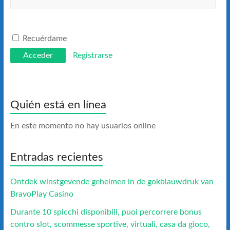
Recuérdame
Registrarse
Quién está en línea
En este momento no hay usuarios online
Entradas recientes
Ontdek winstgevende geheimen in de gokblauwdruk van
BravoPlay Casino
Durante 10 spicchi disponibili, puoi percorrere bonus
contro slot, scommesse sportive, virtuali, casa da gioco,