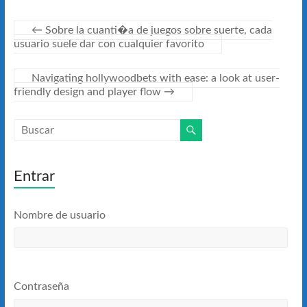
←
Sobre la cuanti�a de juegos sobre suerte, cada
usuario suele dar con cualquier favorito
Navigating hollywoodbets with ease: a look at user-
friendly design and player flow
→
Entrar
Nombre de usuario
Contraseña