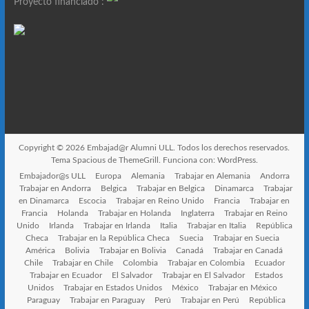
Proyecto financiado :
Copyright © 2026
Embajad@r Alumni ULL
. Todos los derechos reservados.
Tema
Spacious
de ThemeGrill. Funciona con:
WordPress
.
Embajador@s ULL
Europa
Alemania
Trabajar en Alemania
Andorra
Trabajar en Andorra
Belgica
Trabajar en Belgica
Dinamarca
Trabajar
en Dinamarca
Escocia
Trabajar en Reino Unido
Francia
Trabajar en
Francia
Holanda
Trabajar en Holanda
Inglaterra
Trabajar en Reino
Unido
Irlanda
Trabajar en Irlanda
Italia
Trabajar en Italia
República
Checa
Trabajar en la República Checa
Suecia
Trabajar en Suecia
América
Bolivia
Trabajar en Bolivia
Canadá
Trabajar en Canadá
Chile
Trabajar en Chile
Colombia
Trabajar en Colombia
Ecuador
Trabajar en Ecuador
El Salvador
Trabajar en El Salvador
Estados
Unidos
Trabajar en Estados Unidos
México
Trabajar en México
Paraguay
Trabajar en Paraguay
Perú
Trabajar en Perú
República