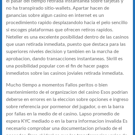
el pasar del tiempo retirada instantanea sobre tarjetas y
no ha transpirado sitio-wallets. Apartar hacen de
ganancias sobre algun casino en internet es un
procedimiento rapido desplazandolo hacia el pelo sencillo
si escoges plataformas que ofrecen retiros rapidos.
Neteller es una excelente posibilidad dentro de las casinos
que usan retirada inmediata, puesto que destaca para las
superiores niveles decision y tambien en la marcha de
aprobacion, dando transacciones instantaneas. Skrill es
una posibilidad popular con el fin de hacer pagos
inmediatos sobre las casinos joviales retirada inmediata.
Mucho tiempo a momentos Fallos peritos o bien
mantenimiento de el organizacion del casino Esos podrian
deberse en errores en la eleccion sobre opciones e ingreso
sobre referencia por pormenor del jugador, o en la barra
por fallas en la medio de el casino. Lapso promedio de
espera KYC mediado o en la barra informacion invalida Es
necesario comprobar una documentacion privado de el