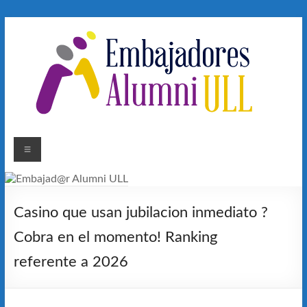
Saltar
al
contenido
Embajad@r
Menú
Alumni
ULL
Casino que usan jubilacion inmediato ?
Espacio
Cobra en el momento! Ranking
de
encuentro
referente a 2026