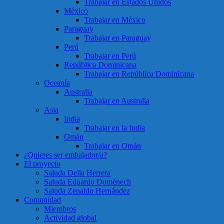
Trabajar en Estados Unidos
México
Trabajar en México
Paraguay
Trabajar en Paraguay
Perú
Trabajar en Perú
República Dominicana
Trabajar en República Dominicana
Oceanía
Australia
Trabajar en Australia
Asia
India
Trabajar en la India
Omán
Trabajar en Omán
¿Quieres ser embajador/a?
El proyecto
Saluda Delia Herrera
Saluda Eduardo Doménech
Saluda Zenaido Hernández
Comunidad
Miembros
Actividad global