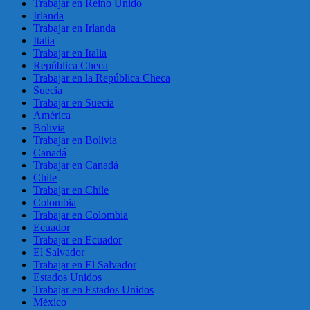
Trabajar en Reino Unido
Irlanda
Trabajar en Irlanda
Italia
Trabajar en Italia
República Checa
Trabajar en la República Checa
Suecia
Trabajar en Suecia
América
Bolivia
Trabajar en Bolivia
Canadá
Trabajar en Canadá
Chile
Trabajar en Chile
Colombia
Trabajar en Colombia
Ecuador
Trabajar en Ecuador
El Salvador
Trabajar en El Salvador
Estados Unidos
Trabajar en Estados Unidos
México