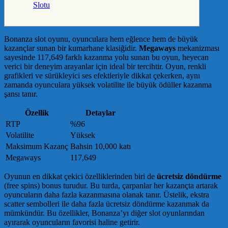
Slotu
Bonanza slot oyunu, oyunculara hem eğlence hem de büyük
kazançlar sunan bir kumarhane klasiğidir.
Megaways
mekanizması
sayesinde 117,649 farklı kazanma yolu sunan bu oyun, heyecan
verici bir deneyim arayanlar için ideal bir tercihtir. Oyun, renkli
grafikleri ve sürükleyici ses efektleriyle dikkat çekerken, aynı
zamanda oyunculara yüksek volatilite ile büyük ödüller kazanma
şansı tanır.
Özellik
Detaylar
RTP
%96
Volatilite
Yüksek
Maksimum Kazanç
Bahsin 10,000 katı
Megaways
117,649
Oyunun en dikkat çekici özelliklerinden biri de
ücretsiz döndürme
(free spins) bonus turudur. Bu turda, çarpanlar her kazançta artarak
oyuncuların daha fazla kazanmasına olanak tanır. Üstelik, ekstra
scatter sembolleri ile daha fazla ücretsiz döndürme kazanmak da
mümkündür. Bu özellikler, Bonanza’yı diğer slot oyunlarından
ayırarak oyuncuların favorisi haline getirir.