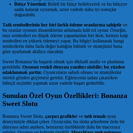
Bütçe Yönetimi:
Belirli bir bütçe belirleyerek ve bu bütçeye
sadık kalarak oynamak, uzun vadede daha iyi sonuçlar
doğurabilir.
Tatlı sembollerinin her biri farklı ödeme oranlarına sahiptir
ve
bu oranlar oyunun dinamiklerini anlamada kilit rol oynar. Örneğin,
muz sembolleri en düşük ödeme yapanlardan biri iken, kırmızı kalp
sembolleri en yüksek ödemeyi yapar. Bu bilgiyi kullanarak hangi
sembollerin daha fazla değer kattığını bilmek ve stratejinizi buna
göre ayarlamak akıllıca olacaktır.
Sweet Bonanza’da başarılı olmak için dikkatli analiz ve planlama
gereklidir.
Oyunun renkli dünyası yanıltıcı olabilir; bu yüzden
odaklanmak şarttır.
Oyuncuların sabırlı olması ve stratejilerini
sürekli gözden geçirmesi gerekir. Eğlencenin tadını çıkarırken
bilinçli seçimler yapmak uzun vadede başarı getirebilir.
Sunulan Özel Oyun Özellikleri: Bonanza
Sweet Slotu
Bonanza Sweet Slotu,
çarpıcı grafikler
ve
tatlı temalı
oyun
deneyimiyle dikkat çeker. Oyuncular, bu slotta şekerleme dolu bir
dünyaya adım atarken, benzersiz özelliklerle dolu bir maceraya
atılırlar. Oyunun en belirgin özelliği,
MegaWays mekanizması