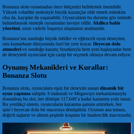
Bonanza slotu oynamadan önce bütçenizi belirlemek önemlidir.
Yüksek volatilite nedeniyle büyük kazançlar elde etmek mümkün
olsa da, kayıplar da yaşanabilir. Oyuncuların bu durumu göz önünde
bulundurarak stratejik oynamaları tavsiye edilir.
Akıllıca bahis
yönetimi
, uzun vadede başarıya ulaşmanın anahtarıdır.
Bonanza’nın sunduğu büyük ödüller ve eğlenceli oyun deneyimi,
onu kumarhane dünyasında özel bir yere koyar.
Heyecan dolu
atmosferi
ve sunduğu kazanç fırsatlarıyla hem yeni başlayanlar hem
de deneyimli oyuncular için cazip bir seçenek olmaya devam ediyor.
Oynanış Mekanikleri ve Kurallar:
Bonanza Slotu
Bonanza slotu, oyunculara eşsiz bir deneyim sunan
dinamik bir
oyun yapısına
sahiptir. 6 makaralı ve Megaways mekanizmasıyla
donatılmış bu slot, her dönüşte 117,649’a kadar kazanma yolu sunar.
Bu yenilikçi sistem, oyuncuların kazanma şansını artırırken, her
spin’i heyecan dolu bir maceraya dönüştürür. Oyunun ana teması,
değerli taşların ve altının peşinde koşulan bir madencilik macerasıdır.