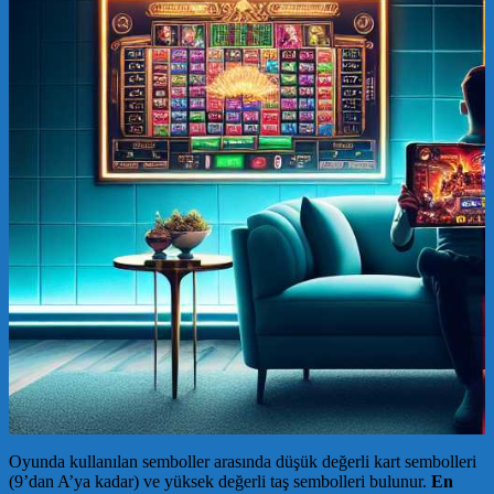
Oyunda kullanılan semboller arasında düşük değerli kart sembolleri
(9’dan A’ya kadar) ve yüksek değerli taş sembolleri bulunur.
En