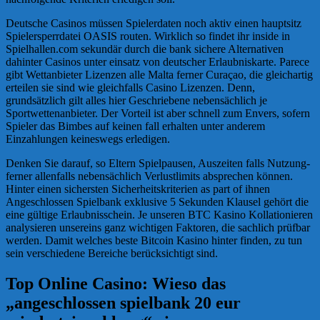
Deutsche Casinos müssen Spielerdaten noch aktiv einen hauptsitz
Spielersperrdatei OASIS routen. Wirklich so findet ihr inside in
Spielhallen.com sekundär durch die bank sichere Alternativen
dahinter Casinos unter einsatz von deutscher Erlaubniskarte. Parece
gibt Wettanbieter Lizenzen alle Malta ferner Curaçao, die gleichartig
erteilen sie sind wie gleichfalls Casino Lizenzen. Denn,
grundsätzlich gilt alles hier Geschriebene nebensächlich je
Sportwettenanbieter. Der Vorteil ist aber schnell zum Envers, sofern
Spieler das Bimbes auf keinen fall erhalten unter anderem
Einzahlungen keineswegs erledigen.
Denken Sie darauf, so Eltern Spielpausen, Auszeiten falls Nutzung-
ferner allenfalls nebensächlich Verlustlimits absprechen können.
Hinter einen sichersten Sicherheitskriterien as part of ihnen
Angeschlossen Spielbank exklusive 5 Sekunden Klausel gehört die
eine gültige Erlaubnisschein. Je unseren BTC Kasino Kollationieren
analysieren unsereins ganz wichtigen Faktoren, die sachlich prüfbar
werden. Damit welches beste Bitcoin Kasino hinter finden, zu tun
sein verschiedene Bereiche berücksichtigt sind.
Top Online Casino: Wieso das
„angeschlossen spielbank 20 eur