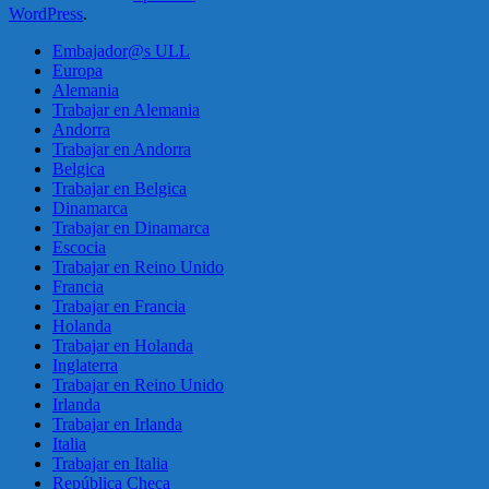
WordPress
.
Embajador@s ULL
Europa
Alemania
Trabajar en Alemania
Andorra
Trabajar en Andorra
Belgica
Trabajar en Belgica
Dinamarca
Trabajar en Dinamarca
Escocia
Trabajar en Reino Unido
Francia
Trabajar en Francia
Holanda
Trabajar en Holanda
Inglaterra
Trabajar en Reino Unido
Irlanda
Trabajar en Irlanda
Italia
Trabajar en Italia
República Checa