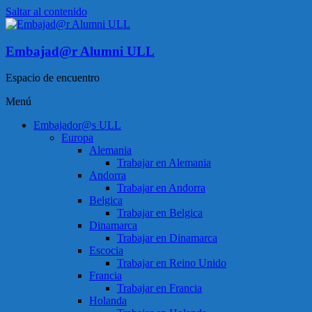
Saltar al contenido
Embajad@r Alumni ULL
Espacio de encuentro
Menú
Embajador@s ULL
Europa
Alemania
Trabajar en Alemania
Andorra
Trabajar en Andorra
Belgica
Trabajar en Belgica
Dinamarca
Trabajar en Dinamarca
Escocia
Trabajar en Reino Unido
Francia
Trabajar en Francia
Holanda