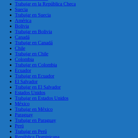
Trabajar en la República Checa
Suecia
Trabajar en Suecia
América
Bolivia
Trabajar en Bolivia
Canadá
Trabajar en Canadá
Chile
Trabajar en Chile
Colombia
Trabajar en Colombia
Ecuador
Trabajar en Ecuador
El Salvador
Trabajar en El Salvador
Estados Unidos
Trabajar en Estados Unidos
México
Trabajar en México
Paraguay
Trabajar en Paraguay
Perú
Trabajar en Perú
República Dominicana