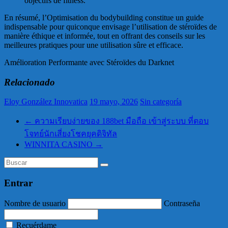
objectifs de fitness.
En résumé, l’Optimisation du bodybuilding constitue un guide
indispensable pour quiconque envisage l’utilisation de stéroïdes de
manière éthique et informée, tout en offrant des conseils sur les
meilleures pratiques pour une utilisation sûre et efficace.
Amélioration Performante avec Stéroïdes du Darknet
Relacionado
Eloy González Innovatica
19 mayo, 2026
Sin categoría
←
ความเรียบง่ายของ 188bet มือถือ เข้าสู่ระบบ ที่ตอบ
โจทย์นักเสี่ยงโชคยุคดิจิทัล
WINNITA CASINO
→
Entrar
Nombre de usuario
Contraseña
Recuérdame