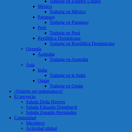
Trabajar en Estados Unidos
México
Trabajar en México
Paraguay
Trabajar en Paraguay
Perú
Trabajar en Perú
República Dominicana
Trabajar en República Dominicana
Oceanía
Australia
Trabajar en Australia
Asia
India
Trabajar en la India
Omán
Trabajar en Omán
¿Quieres ser embajador/a?
El proyecto
Saluda Delia Herrera
Saluda Eduardo Doménech
Saluda Zenaido Hernández
Comunidad
Miembros
Actividad global