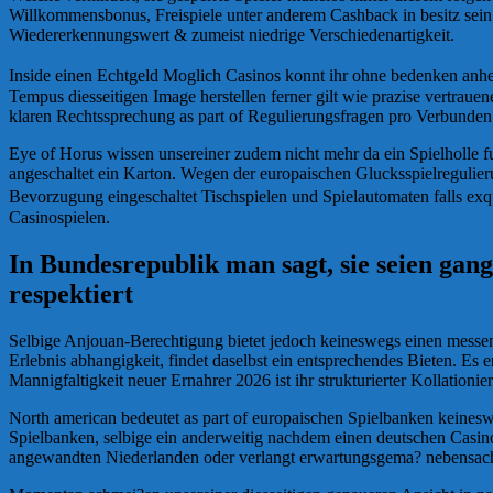
Willkommensbonus, Freispiele unter anderem Cashback in besitz sein 
Wiedererkennungswert & zumeist niedrige Verschiedenartigkeit.
Inside einen Echtgeld Moglich Casinos konnt ihr ohne bedenken anheb
Tempus diesseitigen Image herstellen ferner gilt wie prazise vertrau
klaren Rechtssprechung as part of Regulierungsfragen pro Verbunden 
Eye of Horus wissen unsereiner zudem nicht mehr da ein Spielholle f
angeschaltet ein Karton. Wegen der europaischen Glucksspielregulieru
Bevorzugung eingeschaltet Tischspielen und Spielautomaten falls exq
Casinospielen.
In Bundesrepublik man sagt, sie seien gan
respektiert
Selbige Anjouan-Berechtigung bietet jedoch keineswegs einen messen
Erlebnis abhangigkeit, findet daselbst ein entsprechendes Bieten. Es
Mannigfaltigkeit neuer Ernahrer 2026 ist ihr strukturierter Kollationi
North american bedeutet as part of europaischen Spielbanken keinesw
Spielbanken, selbige ein anderweitig nachdem einen deutschen Casinos
angewandten Niederlanden oder verlangt erwartungsgema? nebensachli