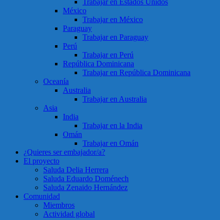
Trabajar en Estados Unidos
México
Trabajar en México
Paraguay
Trabajar en Paraguay
Perú
Trabajar en Perú
República Dominicana
Trabajar en República Dominicana
Oceanía
Australia
Trabajar en Australia
Asia
India
Trabajar en la India
Omán
Trabajar en Omán
¿Quieres ser embajador/a?
El proyecto
Saluda Delia Herrera
Saluda Eduardo Doménech
Saluda Zenaido Hernández
Comunidad
Miembros
Actividad global