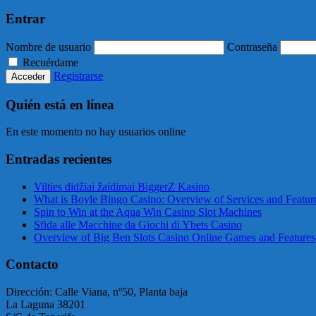
Entrar
Nombre de usuario
Contraseña
Recuérdame
Registrarse
Quién está en línea
En este momento no hay usuarios online
Entradas recientes
Vilties didžiai žaidimai BiggerZ Kasino
What is Boyle Bingo Casino: Overview of Services and Featur
Spin to Win at the Aqua Win Casino Slot Machines
Sfida alle Macchine da Giochi di Ybets Casino
Overview of Big Ben Slots Casino Online Games and Features
Contacto
Dirección: Calle Viana, nº50, Planta baja
La Laguna 38201