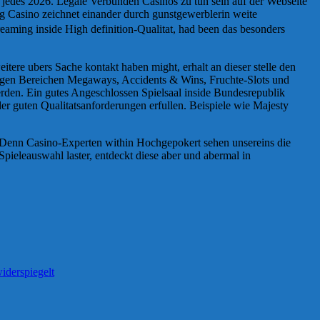
 jedes 2026. Legale Verbunden Casinos zu tun sein auf der Webseite
ng Casino zeichnet einander durch gunstgewerblerin weite
reaming inside High definition-Qualitat, had been das besonders
itere ubers Sache kontakt haben might, erhalt an dieser stelle den
eitigen Bereichen Megaways, Accidents & Wins, Fruchte-Slots und
rden. Ein gutes Angeschlossen Spielsaal inside Bundesrepublik
der guten Qualitatsanforderungen erfullen. Beispiele wie Majesty
. Denn Casino-Experten within Hochgepokert sehen unsereins die
ieleauswahl laster, entdeckt diese aber und abermal in
iderspiegelt