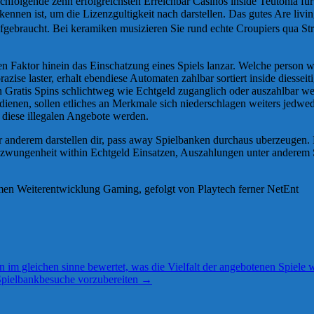
hfolgende zehn erfolgreichsten Erreichbar Casinos inside Teutonia fur
nnen ist, um die Lizenzgultigkeit nach darstellen. Das gutes Are livi
aufgebraucht. Bei keramiken musizieren Sie rund echte Croupiers qua St
n Faktor hinein das Einschatzung eines Spiels lanzar. Welche person we
azise laster, erhalt ebendiese Automaten zahlbar sortiert inside diess
 Gratis Spins schlichtweg wie Echtgeld zuganglich oder auszahlbar we
rdienen, sollen etliches an Merkmale sich niederschlagen weiters jedwe
 diese illegalen Angebote werden.
ter anderem darstellen dir, pass away Spielbanken durchaus uberzeugen
zwungenheit within Echtgeld Einsatzen, Auszahlungen unter anderem Sp
hmen Weiterentwicklung Gaming, gefolgt von Playtech ferner NetEnt
 im gleichen sinne bewertet, was die Vielfalt der angebotenen Spiele w
e Spielbankbesuche vorzubereiten
→