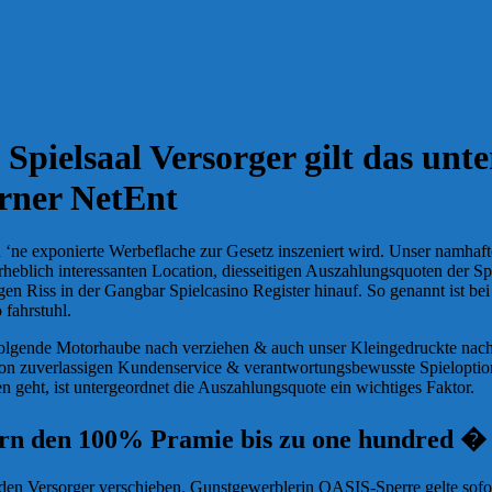
Spielsaal Versorger gilt das un
erner NetEnt
‘ne exponierte Werbeflache zur Gesetz inszeniert wird. Unser namhaft
 erheblich interessanten Location, diesseitigen Auszahlungsquoten der 
gen Riss in der Gangbar Spielcasino Register hinauf. So genannt ist be
fahrstuhl.
olgende Motorhaube nach verziehen & auch unser Kleingedruckte nach
 von zuverlassigen Kundenservice & verantwortungsbewusste Spieloption
 geht, ist untergeordnet die Auszahlungsquote ein wichtiges Faktor.
ern den 100% Pramie bis zu one hundred � w
nden Versorger verschieben. Gunstgewerblerin OASIS-Sperre gelte sofort