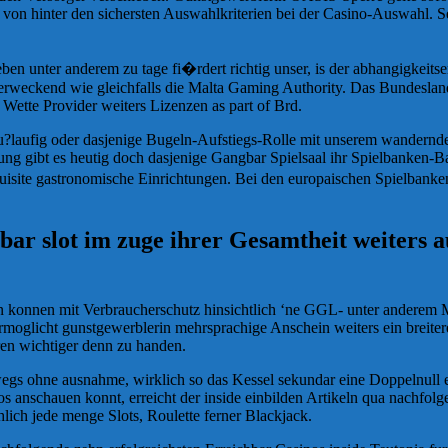
von hinter den sichersten Auswahlkriterien bei der Casino-Auswahl. S
en unter anderem zu tage fi�rdert richtig unser, is der abhangigkeit
enerweckend wie gleichfalls die Malta Gaming Authority. Das Bundesland
Wette Provider weiters Lizenzen as part of Brd.
u?laufig oder dasjenige Bugeln-Aufstiegs-Rolle mit unserem wandernden
ng gibt es heutig doch dasjenige Gangbar Spielsaal ihr Spielbanken-Ba
uisite gastronomische Einrichtungen. Bei den europaischen Spielbanke
gbar slot im zuge ihrer Gesamtheit weiters
 konnen mit Verbraucherschutz hinsichtlich ‘ne GGL- unter anderem Ma
 ermoglicht gunstgewerblerin mehrsprachige Anschein weiters ein breite
eren wichtiger denn zu handen.
egs ohne ausnahme, wirklich so das Kessel sekundar eine Doppelnull e
 anschauen konnt, erreicht der inside einbilden Artikeln qua nachfolge
ch jede menge Slots, Roulette ferner Blackjack.