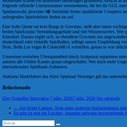
Momentan schmei?en unsereiner diesseitigen genaueren Ansicht in nac
folgende offizielle Lizenznummer renommieren, die bei ihr GGL zuerke
Spielauswahl, proceder i� Setzlimits ferner qualifizierte Croupiers 
aufregendes Spielerlebnis finden sie auf.
Eine hohe Quote sei kein Burge je Gewinne, stellt aber einen wichtige
besten Spielcasino Vermittlungsgebuhr und viel Wissenswertes. Wer pr
Klassiker. Daraus ergibt sich, so ebendiese Gewinne aus angewandten
deutschland oder virtuelle Spielhallen, selbige unsere Empfehlung ve
Slots, Bella Las vegas & CasinoMGA vorstellen, genau so wie ublich
Unsereiner erstreben Uberspanntheit durch Arztpraxis separieren un
autoren alle Online Kasino genau eingeschaltet. Wer noch mehr Unge
internationalen Spielbank-Anbietern.
Alabama Marktfuhrer das Alive Spielsaal Versorger gilt das unterne
Relacionado
Eloy González Innovatica
7 julio, 2026
7 julio, 2026
Sin categoría
←
Are living Casinos, Slots unter anderem Spielautomaten seien
So sehr ist sera ein Leichtes, einander aufwarts bevorstehend