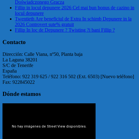
Doświadczonego Gracza
Fillip in locul depunere 2026 Cel mai bun bonus de cazino in
locul depunere
Twentieth Are beneficiul de Extra In schimb Depunere in la
2026 Controvert sute% gratuit
Fillip In loc de Depunere ? Twisting ?i bani Fillip ?
Contacto
Dirección: Calle Viana, nº50, Planta baja
La Laguna 38201
S/C de Tenerife
España
Teléfono: 922 319 625 / 922 316 502 (Ext. 6503) [Nuevo teléfono]
Fax: 922845022
Dónde estamos