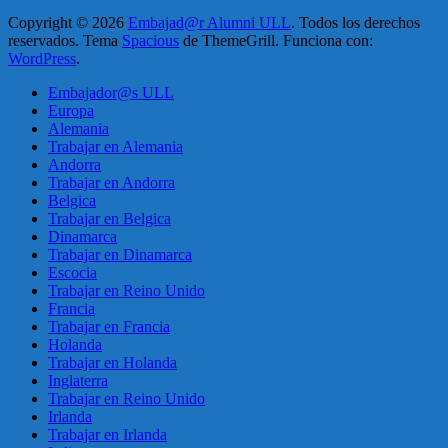
Copyright © 2026
Embajad@r Alumni ULL
. Todos los derechos
reservados. Tema
Spacious
de ThemeGrill. Funciona con:
WordPress
.
Embajador@s ULL
Europa
Alemania
Trabajar en Alemania
Andorra
Trabajar en Andorra
Belgica
Trabajar en Belgica
Dinamarca
Trabajar en Dinamarca
Escocia
Trabajar en Reino Unido
Francia
Trabajar en Francia
Holanda
Trabajar en Holanda
Inglaterra
Trabajar en Reino Unido
Irlanda
Trabajar en Irlanda