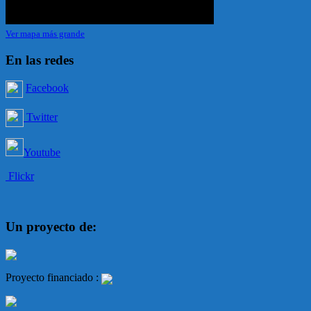
Ver mapa más grande
En las redes
Facebook
Twitter
Youtube
Flickr
Un proyecto de:
Proyecto financiado :