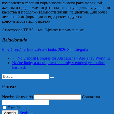
компонент в терапии гормонозависимого рака молочной
железы и продолжает играть значительную роль в улучшении
качества и продолжительности жизни пациентов. Для более
детальной информации всегда рекомендуется
консультироваться с врачом.
Анастрозол ТЕВА 1 мг: Эффект и применение
Relacionado
Eloy González Innovatica
4 junio, 2026
Sin categoría
←
No Deposit Bonuses for Australians – Are They Worth It?
Nočné limity a nástroje sebakontroly v európskych online
kasínach
→
Entrar
Nombre de usuario
Contraseña
Recuérdame
Registrarse