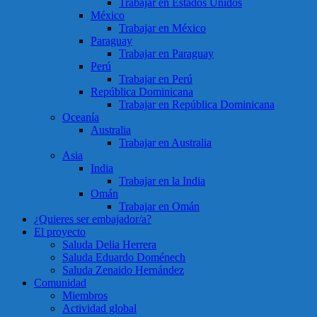
Trabajar en Estados Unidos
México
Trabajar en México
Paraguay
Trabajar en Paraguay
Perú
Trabajar en Perú
República Dominicana
Trabajar en República Dominicana
Oceanía
Australia
Trabajar en Australia
Asia
India
Trabajar en la India
Omán
Trabajar en Omán
¿Quieres ser embajador/a?
El proyecto
Saluda Delia Herrera
Saluda Eduardo Doménech
Saluda Zenaido Hernández
Comunidad
Miembros
Actividad global