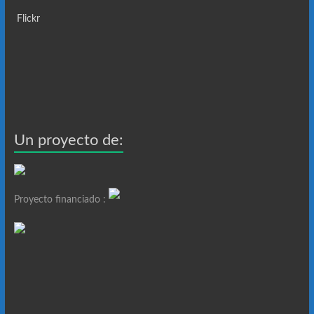
Flickr
Un proyecto de:
Proyecto financiado :