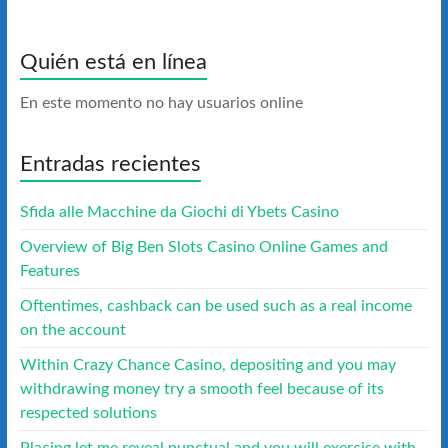
Quién está en línea
En este momento no hay usuarios online
Entradas recientes
Sfida alle Macchine da Giochi di Ybets Casino
Overview of Big Ben Slots Casino Online Games and
Features
Oftentimes, cashback can be used such as a real income
on the account
Within Crazy Chance Casino, depositing and you may
withdrawing money try a smooth feel because of its
respected solutions