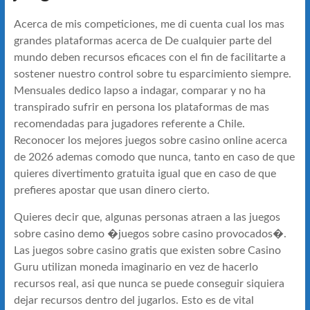
Acerca de mis competiciones, me di cuenta cual los mas
grandes plataformas acerca de De cualquier parte del
mundo deben recursos eficaces con el fin de facilitarte a
sostener nuestro control sobre tu esparcimiento siempre.
Mensuales dedico lapso a indagar, comparar y no ha
transpirado sufrir en persona los plataformas de mas
recomendadas para jugadores referente a Chile.
Reconocer los mejores juegos sobre casino online acerca
de 2026 ademas comodo que nunca, tanto en caso de que
quieres divertimento gratuita igual que en caso de que
prefieres apostar que usan dinero cierto.
Quieres decir que, algunas personas atraen a las juegos
sobre casino demo �juegos sobre casino provocados�.
Las juegos sobre casino gratis que existen sobre Casino
Guru utilizan moneda imaginario en vez de hacerlo
recursos real, asi que nunca se puede conseguir siquiera
dejar recursos dentro del jugarlos. Esto es de vital