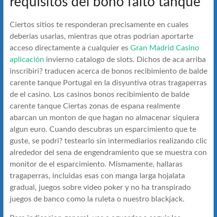
requisitos del bono falto tanque
Ciertos sitios te responderan precisamente en cuales
deberias usarlas, mientras que otras podrian aportarte
acceso directamente a cualquier es
Gran Madrid Casino
aplicación
invierno catalogo de slots. Dichos de aca arriba
inscribiri? traducen acerca de bonos recibimiento de balde
carente tanque Portugal en la disyuntiva otras tragaperras
de el casino. Los casinos bonos recibimiento de balde
carente tanque Ciertas zonas de espana realmente
abarcan un monton de que hagan no almacenar siquiera
algun euro. Cuando descubras un esparcimiento que te
guste, se podri? testearlo sin intermediarios realizando clic
alrededor del sena de engendramiento que se muestra con
monitor de el esparcimiento. Mismamente, hallaras
tragaperras, incluidas esas con manga larga hojalata
gradual, juegos sobre video poker y no ha transpirado
juegos de banco como la ruleta o nuestro blackjack.